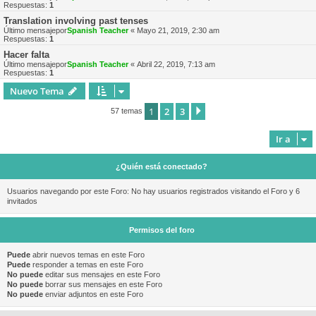
Respuestas:
1
Translation involving past tenses
Último mensajepor
Spanish Teacher
«
Mayo 21, 2019, 2:30 am
Respuestas:
1
Hacer falta
Último mensajepor
Spanish Teacher
«
Abril 22, 2019, 7:13 am
Respuestas:
1
Nuevo Tema
1
2
3
Siguiente
57 temas
Ir a
¿Quién está conectado?
Usuarios navegando por este Foro: No hay usuarios registrados visitando el Foro y 6
invitados
Permisos del foro
Puede
abrir nuevos temas en este Foro
Puede
responder a temas en este Foro
No puede
editar sus mensajes en este Foro
No puede
borrar sus mensajes en este Foro
No puede
enviar adjuntos en este Foro