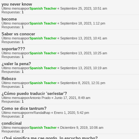
you never know
Último mensajepor
Spanish Teacher
«
Septiembre 25, 2023, 10:51 am
Respuestas:
1
become
Último mensajepor
Spanish Teacher
«
Septiembre 18, 2023, 1:12 pm
Respuestas:
1
Saber vs conocer
Último mensajepor
Spanish Teacher
«
Septiembre 13, 2023, 10:41 am
Respuestas:
1
soportar???
Último mensajepor
Spanish Teacher
«
Septiembre 13, 2023, 10:25 am
Respuestas:
1
¿valer la pena?
Último mensajepor
Spanish Teacher
«
Septiembre 13, 2023, 10:19 am
Respuestas:
1
Rebozo
Último mensajepor
Spanish Teacher
«
Septiembre 8, 2023, 12:31 pm
Respuestas:
1
¿Cómo puedo traducir 'ser/estar'?
Último mensajepor
Antonio Prado
«
Junio 17, 2021, 8:49 am
Respuestas:
1
Como se dice tantrum?
Último mensajepor
mrRandallhap
«
Enero 1, 2020, 5:42 pm
Respuestas:
2
condicinal
Último mensajepor
Spanish Teacher
«
Diciembre 9, 2019, 10:06 am
Respuestas:
2
¿Qué significa me cae gordo, lo escucho mucho?