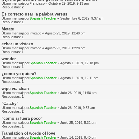
Último mensajepor
Frsncisco
«
Octubre 29, 2019, 9:13 am
Respuestas:
2
Es correcto usar la palabra versus
Último mensajepor
Spanish Teacher
«
Septiembre 6, 2019, 9:37 am
Respuestas:
1
Metate
Último mensajepor
Invitado
«
Agosto 23, 2019, 12:40 pm
Respuestas:
1
echar un vistazo
Último mensajepor
Invitado
«
Agosto 23, 2019, 12:28 pm
Respuestas:
1
wonder
Último mensajepor
Spanish Teacher
«
Agosto 1, 2019, 12:18 pm
Respuestas:
1
¿como yo quiera?
Último mensajepor
Spanish Teacher
«
Agosto 1, 2019, 12:11 pm
Respuestas:
1
wipe vs. clean
Último mensajepor
Spanish Teacher
«
Julio 26, 2019, 11:50 am
Respuestas:
1
"Catchy"
Último mensajepor
Spanish Teacher
«
Julio 26, 2019, 9:57 am
Respuestas:
2
"como si fuera poco"
Último mensajepor
Spanish Teacher
«
Junio 25, 2019, 5:32 pm
Respuestas:
1
Translation of words of love
Último mensajepor
Spanish Teacher
«
Junio 14, 2019, 9:40 pm