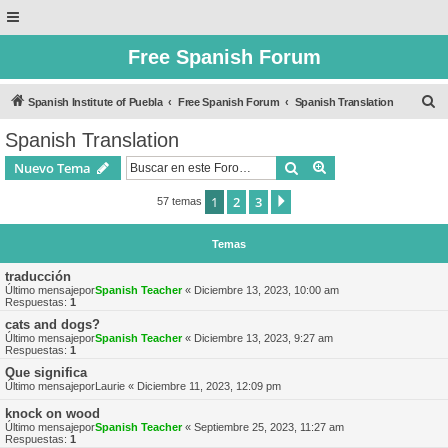
Free Spanish Forum
B
Spanish Institute of Puebla
Free Spanish Forum
Spanish Translation
u
Spanish Translation
s
Buscar
Búsqueda avanzad
Nuevo Tema
c
a
1
2
3
Siguiente
57 temas
r
Temas
traducción
Último mensajepor
Spanish Teacher
«
Diciembre 13, 2023, 10:00 am
Respuestas:
1
cats and dogs?
Último mensajepor
Spanish Teacher
«
Diciembre 13, 2023, 9:27 am
Respuestas:
1
Que significa
Último mensajepor
Laurie
«
Diciembre 11, 2023, 12:09 pm
knock on wood
Último mensajepor
Spanish Teacher
«
Septiembre 25, 2023, 11:27 am
Respuestas:
1