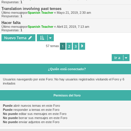
Respuestas:
1
Translation involving past tenses
Último mensajepor
Spanish Teacher
«
Mayo 21, 2019, 2:30 am
Respuestas:
1
Hacer falta
Último mensajepor
Spanish Teacher
«
Abril 22, 2019, 7:13 am
Respuestas:
1
Nuevo Tema
1
2
3
Siguiente
57 temas
Ir a
¿Quién está conectado?
Usuarios navegando por este Foro: No hay usuarios registrados visitando el Foro y 6
invitados
Permisos del foro
Puede
abrir nuevos temas en este Foro
Puede
responder a temas en este Foro
No puede
editar sus mensajes en este Foro
No puede
borrar sus mensajes en este Foro
No puede
enviar adjuntos en este Foro