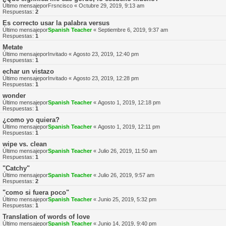
Último mensajepor
Frsncisco
«
Octubre 29, 2019, 9:13 am
Respuestas:
2
Es correcto usar la palabra versus
Último mensajepor
Spanish Teacher
«
Septiembre 6, 2019, 9:37 am
Respuestas:
1
Metate
Último mensajepor
Invitado
«
Agosto 23, 2019, 12:40 pm
Respuestas:
1
echar un vistazo
Último mensajepor
Invitado
«
Agosto 23, 2019, 12:28 pm
Respuestas:
1
wonder
Último mensajepor
Spanish Teacher
«
Agosto 1, 2019, 12:18 pm
Respuestas:
1
¿como yo quiera?
Último mensajepor
Spanish Teacher
«
Agosto 1, 2019, 12:11 pm
Respuestas:
1
wipe vs. clean
Último mensajepor
Spanish Teacher
«
Julio 26, 2019, 11:50 am
Respuestas:
1
"Catchy"
Último mensajepor
Spanish Teacher
«
Julio 26, 2019, 9:57 am
Respuestas:
2
"como si fuera poco"
Último mensajepor
Spanish Teacher
«
Junio 25, 2019, 5:32 pm
Respuestas:
1
Translation of words of love
Último mensajepor
Spanish Teacher
«
Junio 14, 2019, 9:40 pm