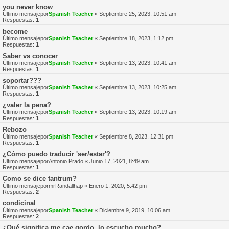
you never know
Último mensajepor
Spanish Teacher
«
Septiembre 25, 2023, 10:51 am
Respuestas:
1
become
Último mensajepor
Spanish Teacher
«
Septiembre 18, 2023, 1:12 pm
Respuestas:
1
Saber vs conocer
Último mensajepor
Spanish Teacher
«
Septiembre 13, 2023, 10:41 am
Respuestas:
1
soportar???
Último mensajepor
Spanish Teacher
«
Septiembre 13, 2023, 10:25 am
Respuestas:
1
¿valer la pena?
Último mensajepor
Spanish Teacher
«
Septiembre 13, 2023, 10:19 am
Respuestas:
1
Rebozo
Último mensajepor
Spanish Teacher
«
Septiembre 8, 2023, 12:31 pm
Respuestas:
1
¿Cómo puedo traducir 'ser/estar'?
Último mensajepor
Antonio Prado
«
Junio 17, 2021, 8:49 am
Respuestas:
1
Como se dice tantrum?
Último mensajepor
mrRandallhap
«
Enero 1, 2020, 5:42 pm
Respuestas:
2
condicinal
Último mensajepor
Spanish Teacher
«
Diciembre 9, 2019, 10:06 am
Respuestas:
2
¿Qué significa me cae gordo, lo escucho mucho?