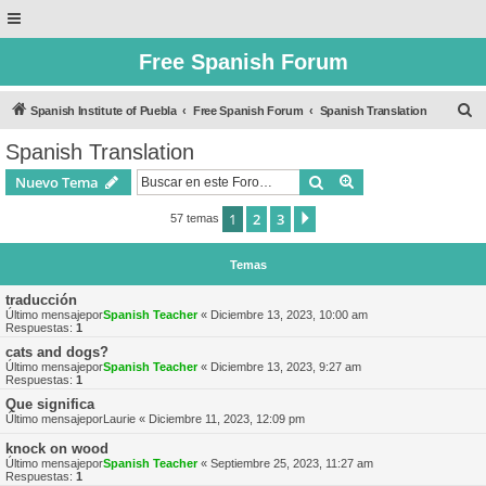
Free Spanish Forum
B
Spanish Institute of Puebla
Free Spanish Forum
Spanish Translation
u
Spanish Translation
s
Buscar
Búsqueda avanzad
Nuevo Tema
c
a
1
2
3
Siguiente
57 temas
r
Temas
traducción
Último mensajepor
Spanish Teacher
«
Diciembre 13, 2023, 10:00 am
Respuestas:
1
cats and dogs?
Último mensajepor
Spanish Teacher
«
Diciembre 13, 2023, 9:27 am
Respuestas:
1
Que significa
Último mensajepor
Laurie
«
Diciembre 11, 2023, 12:09 pm
knock on wood
Último mensajepor
Spanish Teacher
«
Septiembre 25, 2023, 11:27 am
Respuestas:
1