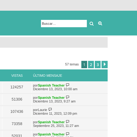
Buscar
Búsqueda avanza
1
2
3
Siguiente
57 temas
VISTAS
ÚLTIMO MENSAJE
V
por
Spanish Teacher
124257
e
Diciembre 13, 2023, 10:00 am
r
ú
V
por
Spanish Teacher
51306
l
e
Diciembre 13, 2023, 9:27 am
t
r
i
ú
V
por
Laurie
m
107436
l
e
Diciembre 11, 2023, 12:09 pm
o
t
r
m
i
ú
e
V
por
Spanish Teacher
m
73358
l
n
e
Septiembre 25, 2023, 11:27 am
o
t
s
r
m
i
a
ú
e
V
por
Spanish Teacher
m
52031
j
l