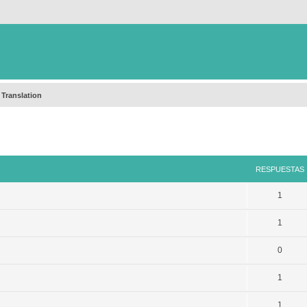
 Translation
queda avanzada
RESPUESTAS
1
1
0
1
1