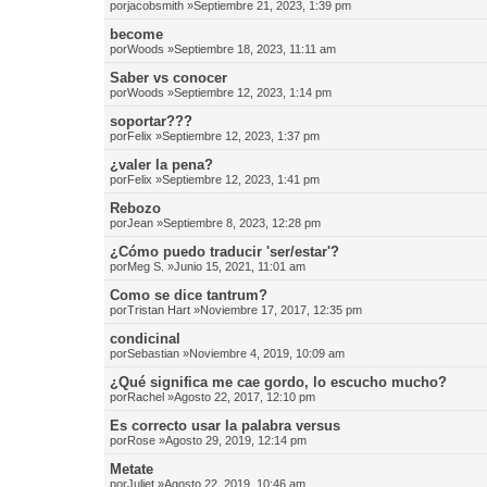
por
jacobsmith
»Septiembre 21, 2023, 1:39 pm
become
por
Woods
»Septiembre 18, 2023, 11:11 am
Saber vs conocer
por
Woods
»Septiembre 12, 2023, 1:14 pm
soportar???
por
Felix
»Septiembre 12, 2023, 1:37 pm
¿valer la pena?
por
Felix
»Septiembre 12, 2023, 1:41 pm
Rebozo
por
Jean
»Septiembre 8, 2023, 12:28 pm
¿Cómo puedo traducir 'ser/estar'?
por
Meg S.
»Junio 15, 2021, 11:01 am
Como se dice tantrum?
por
Tristan Hart
»Noviembre 17, 2017, 12:35 pm
condicinal
por
Sebastian
»Noviembre 4, 2019, 10:09 am
¿Qué significa me cae gordo, lo escucho mucho?
por
Rachel
»Agosto 22, 2017, 12:10 pm
Es correcto usar la palabra versus
por
Rose
»Agosto 29, 2019, 12:14 pm
Metate
por
Juliet
»Agosto 22, 2019, 10:46 am