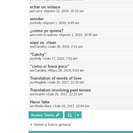
echar un vistazo
por
Larry
»Agosto 22, 2019, 10:10 am
wonder
por
Kelly
»Agosto 1, 2019, 9:48 am
¿como yo quiera?
por
como tu quieras
»Agosto 1, 2019, 10:45 am
wipe vs. clean
por
Caroline
»Julio 30, 2019, 2:41 pm
"Catchy"
por
Kelly
»Julio 27, 2019, 7:01 pm
"como si fuera poco"
por
Caroline
»Mayo 28, 2019, 9:54 am
Translation of words of love
por
Magliolo
»Julio 26, 2017, 12:20 pm
Translation involving past tenses
por
Scarlet
»Julio 26, 2017, 12:22 pm
Hacer falta
por
Sheila Mary
»Julio 26, 2017, 12:04 pm
Nuevo Tema
Volver a Índice general