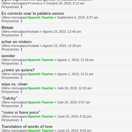
Último mensajepor
Frsncisco
«
Octubre 29, 2019, 9:13 am
Respuestas:
2
Es correcto usar la palabra versus
Último mensajepor
Spanish Teacher
«
Septiembre 6, 2019, 9:37 am
Respuestas:
1
Metate
Último mensajepor
Invitado
«
Agosto 23, 2019, 12:40 pm
Respuestas:
1
echar un vistazo
Último mensajepor
Invitado
«
Agosto 23, 2019, 12:28 pm
Respuestas:
1
wonder
Último mensajepor
Spanish Teacher
«
Agosto 1, 2019, 12:18 pm
Respuestas:
1
¿como yo quiera?
Último mensajepor
Spanish Teacher
«
Agosto 1, 2019, 12:11 pm
Respuestas:
1
wipe vs. clean
Último mensajepor
Spanish Teacher
«
Julio 26, 2019, 11:50 am
Respuestas:
1
"Catchy"
Último mensajepor
Spanish Teacher
«
Julio 26, 2019, 9:57 am
Respuestas:
2
"como si fuera poco"
Último mensajepor
Spanish Teacher
«
Junio 25, 2019, 5:32 pm
Respuestas:
1
Translation of words of love
Último mensajepor
Spanish Teacher
«
Junio 14, 2019, 9:40 pm