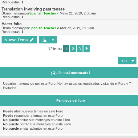
Respuestas:
1
Translation involving past tenses
Último mensajepor
Spanish Teacher
«
Mayo 21, 2019, 2:30 am
Respuestas:
1
Hacer falta
Último mensajepor
Spanish Teacher
«
Abril 22, 2019, 7:13 am
Respuestas:
1
Nuevo Tema
1
2
3
Siguiente
57 temas
Ir a
¿Quién está conectado?
Usuarios navegando por este Foro: No hay usuarios registrados visitando el Foro y 7
invitados
Permisos del foro
Puede
abrir nuevos temas en este Foro
Puede
responder a temas en este Foro
No puede
editar sus mensajes en este Foro
No puede
borrar sus mensajes en este Foro
No puede
enviar adjuntos en este Foro