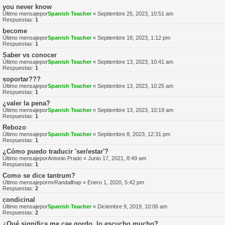
you never know
Último mensajepor
Spanish Teacher
«
Septiembre 25, 2023, 10:51 am
Respuestas:
1
become
Último mensajepor
Spanish Teacher
«
Septiembre 18, 2023, 1:12 pm
Respuestas:
1
Saber vs conocer
Último mensajepor
Spanish Teacher
«
Septiembre 13, 2023, 10:41 am
Respuestas:
1
soportar???
Último mensajepor
Spanish Teacher
«
Septiembre 13, 2023, 10:25 am
Respuestas:
1
¿valer la pena?
Último mensajepor
Spanish Teacher
«
Septiembre 13, 2023, 10:19 am
Respuestas:
1
Rebozo
Último mensajepor
Spanish Teacher
«
Septiembre 8, 2023, 12:31 pm
Respuestas:
1
¿Cómo puedo traducir 'ser/estar'?
Último mensajepor
Antonio Prado
«
Junio 17, 2021, 8:49 am
Respuestas:
1
Como se dice tantrum?
Último mensajepor
mrRandallhap
«
Enero 1, 2020, 5:42 pm
Respuestas:
2
condicinal
Último mensajepor
Spanish Teacher
«
Diciembre 9, 2019, 10:06 am
Respuestas:
2
¿Qué significa me cae gordo, lo escucho mucho?