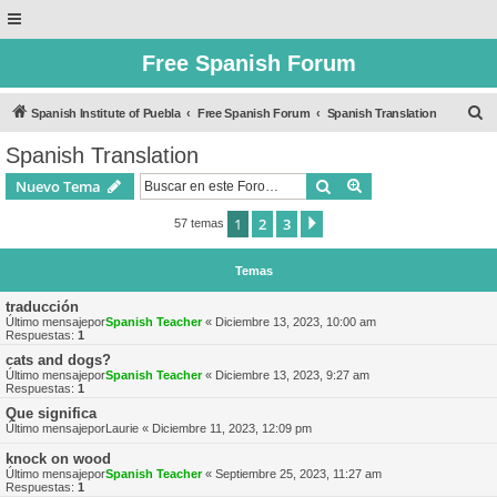
Free Spanish Forum
B
Spanish Institute of Puebla
Free Spanish Forum
Spanish Translation
u
Spanish Translation
s
Buscar
Búsqueda avanzad
Nuevo Tema
c
a
1
2
3
Siguiente
57 temas
r
Temas
traducción
Último mensajepor
Spanish Teacher
«
Diciembre 13, 2023, 10:00 am
Respuestas:
1
cats and dogs?
Último mensajepor
Spanish Teacher
«
Diciembre 13, 2023, 9:27 am
Respuestas:
1
Que significa
Último mensajepor
Laurie
«
Diciembre 11, 2023, 12:09 pm
knock on wood
Último mensajepor
Spanish Teacher
«
Septiembre 25, 2023, 11:27 am
Respuestas:
1