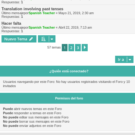
Respuestas:
1
Translation involving past tenses
Último mensajepor
Spanish Teacher
«
Mayo 21, 2019, 2:30 am
Respuestas:
1
Hacer falta
Último mensajepor
Spanish Teacher
«
Abril 22, 2019, 7:13 am
Respuestas:
1
Nuevo Tema
1
2
3
Siguiente
57 temas
Ir a
¿Quién está conectado?
Usuarios navegando por este Foro: No hay usuarios registrados visitando el Foro y 10
invitados
Permisos del foro
Puede
abrir nuevos temas en este Foro
Puede
responder a temas en este Foro
No puede
editar sus mensajes en este Foro
No puede
borrar sus mensajes en este Foro
No puede
enviar adjuntos en este Foro