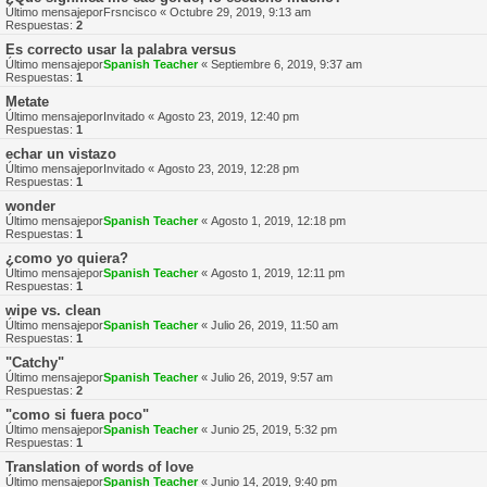
Último mensajepor
Frsncisco
«
Octubre 29, 2019, 9:13 am
Respuestas:
2
Es correcto usar la palabra versus
Último mensajepor
Spanish Teacher
«
Septiembre 6, 2019, 9:37 am
Respuestas:
1
Metate
Último mensajepor
Invitado
«
Agosto 23, 2019, 12:40 pm
Respuestas:
1
echar un vistazo
Último mensajepor
Invitado
«
Agosto 23, 2019, 12:28 pm
Respuestas:
1
wonder
Último mensajepor
Spanish Teacher
«
Agosto 1, 2019, 12:18 pm
Respuestas:
1
¿como yo quiera?
Último mensajepor
Spanish Teacher
«
Agosto 1, 2019, 12:11 pm
Respuestas:
1
wipe vs. clean
Último mensajepor
Spanish Teacher
«
Julio 26, 2019, 11:50 am
Respuestas:
1
"Catchy"
Último mensajepor
Spanish Teacher
«
Julio 26, 2019, 9:57 am
Respuestas:
2
"como si fuera poco"
Último mensajepor
Spanish Teacher
«
Junio 25, 2019, 5:32 pm
Respuestas:
1
Translation of words of love
Último mensajepor
Spanish Teacher
«
Junio 14, 2019, 9:40 pm