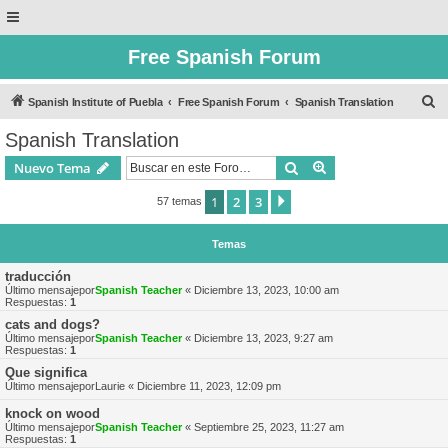
Free Spanish Forum
B
Spanish Institute of Puebla
Free Spanish Forum
Spanish Translation
u
Spanish Translation
s
Buscar
Búsqueda avanzad
Nuevo Tema
c
a
1
2
3
Siguiente
57 temas
r
Temas
traducción
Último mensajepor
Spanish Teacher
«
Diciembre 13, 2023, 10:00 am
Respuestas:
1
cats and dogs?
Último mensajepor
Spanish Teacher
«
Diciembre 13, 2023, 9:27 am
Respuestas:
1
Que significa
Último mensajepor
Laurie
«
Diciembre 11, 2023, 12:09 pm
knock on wood
Último mensajepor
Spanish Teacher
«
Septiembre 25, 2023, 11:27 am
Respuestas:
1