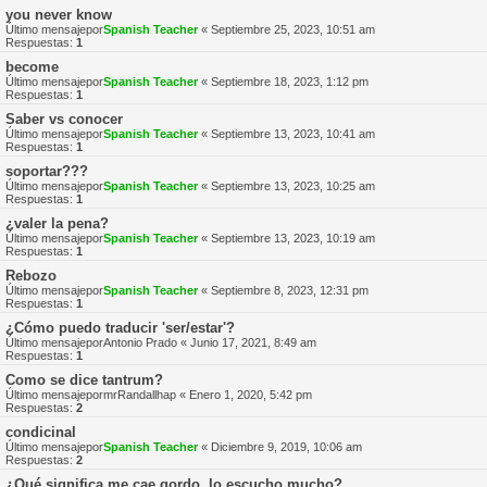
you never know
Último mensajepor
Spanish Teacher
«
Septiembre 25, 2023, 10:51 am
Respuestas:
1
become
Último mensajepor
Spanish Teacher
«
Septiembre 18, 2023, 1:12 pm
Respuestas:
1
Saber vs conocer
Último mensajepor
Spanish Teacher
«
Septiembre 13, 2023, 10:41 am
Respuestas:
1
soportar???
Último mensajepor
Spanish Teacher
«
Septiembre 13, 2023, 10:25 am
Respuestas:
1
¿valer la pena?
Último mensajepor
Spanish Teacher
«
Septiembre 13, 2023, 10:19 am
Respuestas:
1
Rebozo
Último mensajepor
Spanish Teacher
«
Septiembre 8, 2023, 12:31 pm
Respuestas:
1
¿Cómo puedo traducir 'ser/estar'?
Último mensajepor
Antonio Prado
«
Junio 17, 2021, 8:49 am
Respuestas:
1
Como se dice tantrum?
Último mensajepor
mrRandallhap
«
Enero 1, 2020, 5:42 pm
Respuestas:
2
condicinal
Último mensajepor
Spanish Teacher
«
Diciembre 9, 2019, 10:06 am
Respuestas:
2
¿Qué significa me cae gordo, lo escucho mucho?