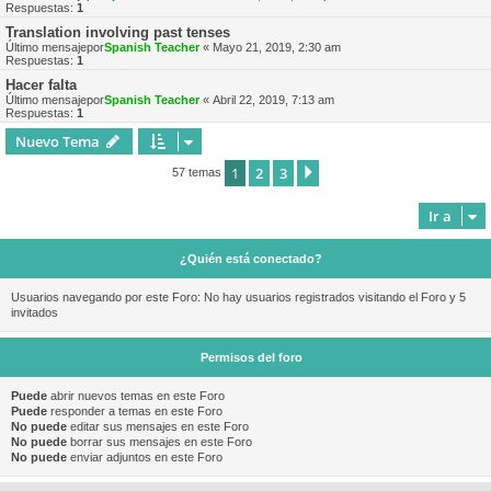
Respuestas:
1
Translation involving past tenses
Último mensajepor
Spanish Teacher
«
Mayo 21, 2019, 2:30 am
Respuestas:
1
Hacer falta
Último mensajepor
Spanish Teacher
«
Abril 22, 2019, 7:13 am
Respuestas:
1
Nuevo Tema
1
2
3
Siguiente
57 temas
Ir a
¿Quién está conectado?
Usuarios navegando por este Foro: No hay usuarios registrados visitando el Foro y 5
invitados
Permisos del foro
Puede
abrir nuevos temas en este Foro
Puede
responder a temas en este Foro
No puede
editar sus mensajes en este Foro
No puede
borrar sus mensajes en este Foro
No puede
enviar adjuntos en este Foro