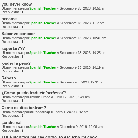
you never know
Último mensajepor
Spanish Teacher
«
Septiembre 25, 2023, 10:51 am
Respuestas:
1
become
Último mensajepor
Spanish Teacher
«
Septiembre 18, 2023, 1:12 pm
Respuestas:
1
Saber vs conocer
Último mensajepor
Spanish Teacher
«
Septiembre 13, 2023, 10:41 am
Respuestas:
1
soportar???
Último mensajepor
Spanish Teacher
«
Septiembre 13, 2023, 10:25 am
Respuestas:
1
¿valer la pena?
Último mensajepor
Spanish Teacher
«
Septiembre 13, 2023, 10:19 am
Respuestas:
1
Rebozo
Último mensajepor
Spanish Teacher
«
Septiembre 8, 2023, 12:31 pm
Respuestas:
1
¿Cómo puedo traducir 'ser/estar'?
Último mensajepor
Antonio Prado
«
Junio 17, 2021, 8:49 am
Respuestas:
1
Como se dice tantrum?
Último mensajepor
mrRandallhap
«
Enero 1, 2020, 5:42 pm
Respuestas:
2
condicinal
Último mensajepor
Spanish Teacher
«
Diciembre 9, 2019, 10:06 am
Respuestas:
2
¿Qué significa me cae gordo, lo escucho mucho?