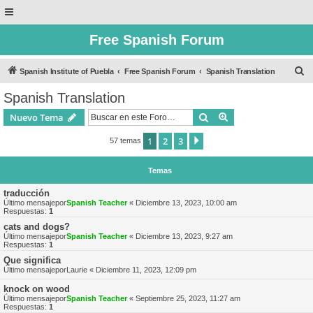
Free Spanish Forum
B
Spanish Institute of Puebla
Free Spanish Forum
Spanish Translation
u
Spanish Translation
s
Buscar
Búsqueda avanzad
Nuevo Tema
c
a
1
2
3
Siguiente
57 temas
r
Temas
traducción
Último mensajepor
Spanish Teacher
«
Diciembre 13, 2023, 10:00 am
Respuestas:
1
cats and dogs?
Último mensajepor
Spanish Teacher
«
Diciembre 13, 2023, 9:27 am
Respuestas:
1
Que significa
Último mensajepor
Laurie
«
Diciembre 11, 2023, 12:09 pm
knock on wood
Último mensajepor
Spanish Teacher
«
Septiembre 25, 2023, 11:27 am
Respuestas:
1