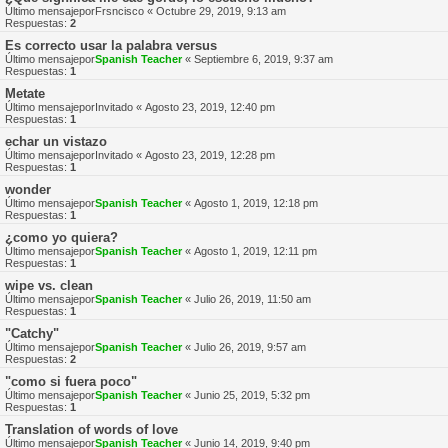
Último mensajepor
Frsncisco
«
Octubre 29, 2019, 9:13 am
Respuestas:
2
Es correcto usar la palabra versus
Último mensajepor
Spanish Teacher
«
Septiembre 6, 2019, 9:37 am
Respuestas:
1
Metate
Último mensajepor
Invitado
«
Agosto 23, 2019, 12:40 pm
Respuestas:
1
echar un vistazo
Último mensajepor
Invitado
«
Agosto 23, 2019, 12:28 pm
Respuestas:
1
wonder
Último mensajepor
Spanish Teacher
«
Agosto 1, 2019, 12:18 pm
Respuestas:
1
¿como yo quiera?
Último mensajepor
Spanish Teacher
«
Agosto 1, 2019, 12:11 pm
Respuestas:
1
wipe vs. clean
Último mensajepor
Spanish Teacher
«
Julio 26, 2019, 11:50 am
Respuestas:
1
"Catchy"
Último mensajepor
Spanish Teacher
«
Julio 26, 2019, 9:57 am
Respuestas:
2
"como si fuera poco"
Último mensajepor
Spanish Teacher
«
Junio 25, 2019, 5:32 pm
Respuestas:
1
Translation of words of love
Último mensajepor
Spanish Teacher
«
Junio 14, 2019, 9:40 pm