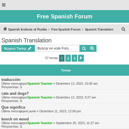
Free Spanish Forum
B
Spanish Institute of Puebla
Free Spanish Forum
Spanish Translation
u
Spanish Translation
s
Buscar
Búsqueda avanzad
Nuevo Tema
c
a
1
2
3
Siguiente
57 temas
r
Temas
traducción
Último mensajepor
Spanish Teacher
«
Diciembre 13, 2023, 10:00 am
Respuestas:
1
cats and dogs?
Último mensajepor
Spanish Teacher
«
Diciembre 13, 2023, 9:27 am
Respuestas:
1
Que significa
Último mensajepor
Laurie
«
Diciembre 11, 2023, 12:09 pm
knock on wood
Último mensajepor
Spanish Teacher
«
Septiembre 25, 2023, 11:27 am
Respuestas:
1