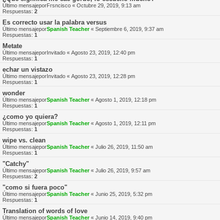
Último mensajepor
Frsncisco
«
Octubre 29, 2019, 9:13 am
Respuestas:
2
Es correcto usar la palabra versus
Último mensajepor
Spanish Teacher
«
Septiembre 6, 2019, 9:37 am
Respuestas:
1
Metate
Último mensajepor
Invitado
«
Agosto 23, 2019, 12:40 pm
Respuestas:
1
echar un vistazo
Último mensajepor
Invitado
«
Agosto 23, 2019, 12:28 pm
Respuestas:
1
wonder
Último mensajepor
Spanish Teacher
«
Agosto 1, 2019, 12:18 pm
Respuestas:
1
¿como yo quiera?
Último mensajepor
Spanish Teacher
«
Agosto 1, 2019, 12:11 pm
Respuestas:
1
wipe vs. clean
Último mensajepor
Spanish Teacher
«
Julio 26, 2019, 11:50 am
Respuestas:
1
"Catchy"
Último mensajepor
Spanish Teacher
«
Julio 26, 2019, 9:57 am
Respuestas:
2
"como si fuera poco"
Último mensajepor
Spanish Teacher
«
Junio 25, 2019, 5:32 pm
Respuestas:
1
Translation of words of love
Último mensajepor
Spanish Teacher
«
Junio 14, 2019, 9:40 pm