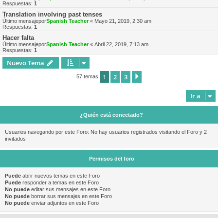
Respuestas:
1
Translation involving past tenses
Último mensajepor
Spanish Teacher
«
Mayo 21, 2019, 2:30 am
Respuestas:
1
Hacer falta
Último mensajepor
Spanish Teacher
«
Abril 22, 2019, 7:13 am
Respuestas:
1
Nuevo Tema
1
2
3
Siguiente
57 temas
Ir a
¿Quién está conectado?
Usuarios navegando por este Foro: No hay usuarios registrados visitando el Foro y 2
invitados
Permisos del foro
Puede
abrir nuevos temas en este Foro
Puede
responder a temas en este Foro
No puede
editar sus mensajes en este Foro
No puede
borrar sus mensajes en este Foro
No puede
enviar adjuntos en este Foro