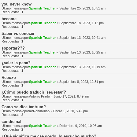
you never know
Último mensajepor
Spanish Teacher
«
Septiembre 25, 2023, 10:51 am
Respuestas:
1
become
Último mensajepor
Spanish Teacher
«
Septiembre 18, 2023, 1:12 pm
Respuestas:
1
Saber vs conocer
Último mensajepor
Spanish Teacher
«
Septiembre 13, 2023, 10:41 am
Respuestas:
1
soportar???
Último mensajepor
Spanish Teacher
«
Septiembre 13, 2023, 10:25 am
Respuestas:
1
¿valer la pena?
Último mensajepor
Spanish Teacher
«
Septiembre 13, 2023, 10:19 am
Respuestas:
1
Rebozo
Último mensajepor
Spanish Teacher
«
Septiembre 8, 2023, 12:31 pm
Respuestas:
1
¿Cómo puedo traducir 'ser/estar'?
Último mensajepor
Antonio Prado
«
Junio 17, 2021, 8:49 am
Respuestas:
1
Como se dice tantrum?
Último mensajepor
mrRandallhap
«
Enero 1, 2020, 5:42 pm
Respuestas:
2
condicinal
Último mensajepor
Spanish Teacher
«
Diciembre 9, 2019, 10:06 am
Respuestas:
2
¿Qué significa me cae gordo, lo escucho mucho?