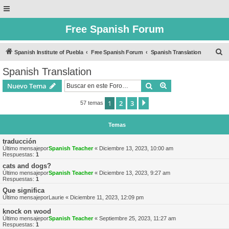
Free Spanish Forum
B
Spanish Institute of Puebla
Free Spanish Forum
Spanish Translation
u
Spanish Translation
s
Buscar
Búsqueda avanzad
Nuevo Tema
c
a
1
2
3
Siguiente
57 temas
r
Temas
traducción
Último mensajepor
Spanish Teacher
«
Diciembre 13, 2023, 10:00 am
Respuestas:
1
cats and dogs?
Último mensajepor
Spanish Teacher
«
Diciembre 13, 2023, 9:27 am
Respuestas:
1
Que significa
Último mensajepor
Laurie
«
Diciembre 11, 2023, 12:09 pm
knock on wood
Último mensajepor
Spanish Teacher
«
Septiembre 25, 2023, 11:27 am
Respuestas:
1