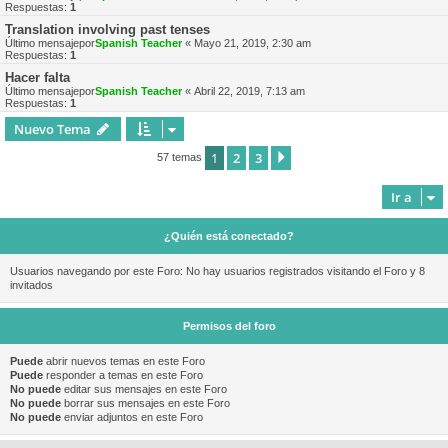
Respuestas:
1
Translation involving past tenses
Último mensajepor
Spanish Teacher
«
Mayo 21, 2019, 2:30 am
Respuestas:
1
Hacer falta
Último mensajepor
Spanish Teacher
«
Abril 22, 2019, 7:13 am
Respuestas:
1
Nuevo Tema
1
2
3
Siguiente
57 temas
Ir a
¿Quién está conectado?
Usuarios navegando por este Foro: No hay usuarios registrados visitando el Foro y 8
invitados
Permisos del foro
Puede
abrir nuevos temas en este Foro
Puede
responder a temas en este Foro
No puede
editar sus mensajes en este Foro
No puede
borrar sus mensajes en este Foro
No puede
enviar adjuntos en este Foro