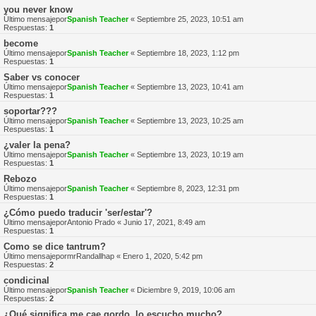
you never know
Último mensajepor
Spanish Teacher
«
Septiembre 25, 2023, 10:51 am
Respuestas:
1
become
Último mensajepor
Spanish Teacher
«
Septiembre 18, 2023, 1:12 pm
Respuestas:
1
Saber vs conocer
Último mensajepor
Spanish Teacher
«
Septiembre 13, 2023, 10:41 am
Respuestas:
1
soportar???
Último mensajepor
Spanish Teacher
«
Septiembre 13, 2023, 10:25 am
Respuestas:
1
¿valer la pena?
Último mensajepor
Spanish Teacher
«
Septiembre 13, 2023, 10:19 am
Respuestas:
1
Rebozo
Último mensajepor
Spanish Teacher
«
Septiembre 8, 2023, 12:31 pm
Respuestas:
1
¿Cómo puedo traducir 'ser/estar'?
Último mensajepor
Antonio Prado
«
Junio 17, 2021, 8:49 am
Respuestas:
1
Como se dice tantrum?
Último mensajepor
mrRandallhap
«
Enero 1, 2020, 5:42 pm
Respuestas:
2
condicinal
Último mensajepor
Spanish Teacher
«
Diciembre 9, 2019, 10:06 am
Respuestas:
2
¿Qué significa me cae gordo, lo escucho mucho?