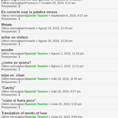
Último mensajepor
Frsncisco
«
Octubre 29, 2019, 9:13 am
Respuestas:
2
Es correcto usar la palabra versus
Último mensajepor
Spanish Teacher
«
Septiembre 6, 2019, 9:37 am
Respuestas:
1
Metate
Último mensajepor
Invitado
«
Agosto 23, 2019, 12:40 pm
Respuestas:
1
echar un vistazo
Último mensajepor
Invitado
«
Agosto 23, 2019, 12:28 pm
Respuestas:
1
wonder
Último mensajepor
Spanish Teacher
«
Agosto 1, 2019, 12:18 pm
Respuestas:
1
¿como yo quiera?
Último mensajepor
Spanish Teacher
«
Agosto 1, 2019, 12:11 pm
Respuestas:
1
wipe vs. clean
Último mensajepor
Spanish Teacher
«
Julio 26, 2019, 11:50 am
Respuestas:
1
"Catchy"
Último mensajepor
Spanish Teacher
«
Julio 26, 2019, 9:57 am
Respuestas:
2
"como si fuera poco"
Último mensajepor
Spanish Teacher
«
Junio 25, 2019, 5:32 pm
Respuestas:
1
Translation of words of love
Último mensajepor
Spanish Teacher
«
Junio 14, 2019, 9:40 pm