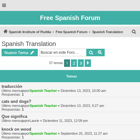
Free Spanish Forum
B
Spanish Institute of Puebla
Free Spanish Forum
Spanish Translation
u
Spanish Translation
s
Buscar
Búsqueda avanzad
Nuevo Tema
c
a
1
2
3
Siguiente
57 temas
r
Temas
traducción
Último mensajepor
Spanish Teacher
«
Diciembre 13, 2023, 10:00 am
Respuestas:
1
cats and dogs?
Último mensajepor
Spanish Teacher
«
Diciembre 13, 2023, 9:27 am
Respuestas:
1
Que significa
Último mensajepor
Laurie
«
Diciembre 11, 2023, 12:09 pm
knock on wood
Último mensajepor
Spanish Teacher
«
Septiembre 25, 2023, 11:27 am
Respuestas:
1