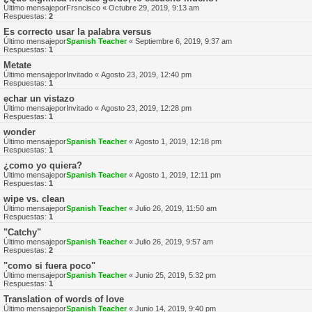
Último mensajepor
Frsncisco
«
Octubre 29, 2019, 9:13 am
Respuestas:
2
Es correcto usar la palabra versus
Último mensajepor
Spanish Teacher
«
Septiembre 6, 2019, 9:37 am
Respuestas:
1
Metate
Último mensajepor
Invitado
«
Agosto 23, 2019, 12:40 pm
Respuestas:
1
echar un vistazo
Último mensajepor
Invitado
«
Agosto 23, 2019, 12:28 pm
Respuestas:
1
wonder
Último mensajepor
Spanish Teacher
«
Agosto 1, 2019, 12:18 pm
Respuestas:
1
¿como yo quiera?
Último mensajepor
Spanish Teacher
«
Agosto 1, 2019, 12:11 pm
Respuestas:
1
wipe vs. clean
Último mensajepor
Spanish Teacher
«
Julio 26, 2019, 11:50 am
Respuestas:
1
"Catchy"
Último mensajepor
Spanish Teacher
«
Julio 26, 2019, 9:57 am
Respuestas:
2
"como si fuera poco"
Último mensajepor
Spanish Teacher
«
Junio 25, 2019, 5:32 pm
Respuestas:
1
Translation of words of love
Último mensajepor
Spanish Teacher
«
Junio 14, 2019, 9:40 pm