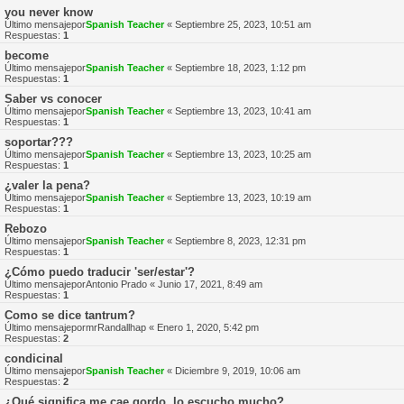
you never know
Último mensajepor
Spanish Teacher
«
Septiembre 25, 2023, 10:51 am
Respuestas:
1
become
Último mensajepor
Spanish Teacher
«
Septiembre 18, 2023, 1:12 pm
Respuestas:
1
Saber vs conocer
Último mensajepor
Spanish Teacher
«
Septiembre 13, 2023, 10:41 am
Respuestas:
1
soportar???
Último mensajepor
Spanish Teacher
«
Septiembre 13, 2023, 10:25 am
Respuestas:
1
¿valer la pena?
Último mensajepor
Spanish Teacher
«
Septiembre 13, 2023, 10:19 am
Respuestas:
1
Rebozo
Último mensajepor
Spanish Teacher
«
Septiembre 8, 2023, 12:31 pm
Respuestas:
1
¿Cómo puedo traducir 'ser/estar'?
Último mensajepor
Antonio Prado
«
Junio 17, 2021, 8:49 am
Respuestas:
1
Como se dice tantrum?
Último mensajepor
mrRandallhap
«
Enero 1, 2020, 5:42 pm
Respuestas:
2
condicinal
Último mensajepor
Spanish Teacher
«
Diciembre 9, 2019, 10:06 am
Respuestas:
2
¿Qué significa me cae gordo, lo escucho mucho?