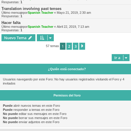
Respuestas:
1
Translation involving past tenses
Último mensajepor
Spanish Teacher
«
Mayo 21, 2019, 2:30 am
Respuestas:
1
Hacer falta
Último mensajepor
Spanish Teacher
«
Abril 22, 2019, 7:13 am
Respuestas:
1
Nuevo Tema
1
2
3
Siguiente
57 temas
Ir a
¿Quién está conectado?
Usuarios navegando por este Foro: No hay usuarios registrados visitando el Foro y 4
invitados
Permisos del foro
Puede
abrir nuevos temas en este Foro
Puede
responder a temas en este Foro
No puede
editar sus mensajes en este Foro
No puede
borrar sus mensajes en este Foro
No puede
enviar adjuntos en este Foro