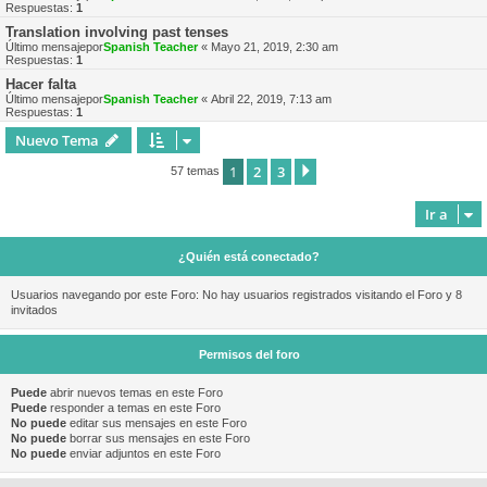
Respuestas:
1
Translation involving past tenses
Último mensajepor
Spanish Teacher
«
Mayo 21, 2019, 2:30 am
Respuestas:
1
Hacer falta
Último mensajepor
Spanish Teacher
«
Abril 22, 2019, 7:13 am
Respuestas:
1
Nuevo Tema
1
2
3
Siguiente
57 temas
Ir a
¿Quién está conectado?
Usuarios navegando por este Foro: No hay usuarios registrados visitando el Foro y 8
invitados
Permisos del foro
Puede
abrir nuevos temas en este Foro
Puede
responder a temas en este Foro
No puede
editar sus mensajes en este Foro
No puede
borrar sus mensajes en este Foro
No puede
enviar adjuntos en este Foro