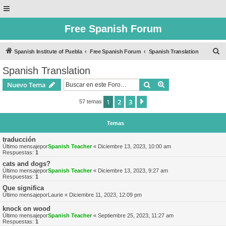
Free Spanish Forum
B
Spanish Institute of Puebla
Free Spanish Forum
Spanish Translation
u
Spanish Translation
s
Buscar
Búsqueda avanzad
Nuevo Tema
c
a
1
2
3
Siguiente
57 temas
r
Temas
traducción
Último mensajepor
Spanish Teacher
«
Diciembre 13, 2023, 10:00 am
Respuestas:
1
cats and dogs?
Último mensajepor
Spanish Teacher
«
Diciembre 13, 2023, 9:27 am
Respuestas:
1
Que significa
Último mensajepor
Laurie
«
Diciembre 11, 2023, 12:09 pm
knock on wood
Último mensajepor
Spanish Teacher
«
Septiembre 25, 2023, 11:27 am
Respuestas:
1