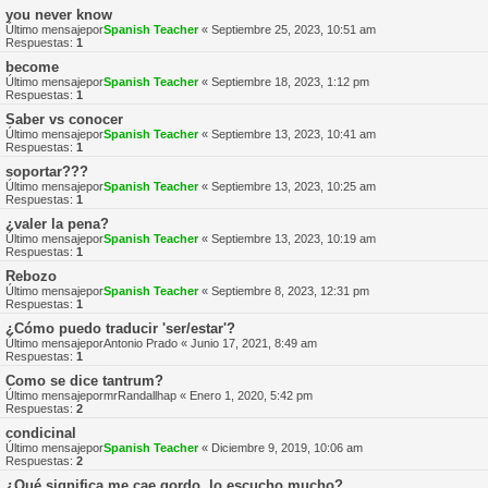
you never know
Último mensajepor
Spanish Teacher
«
Septiembre 25, 2023, 10:51 am
Respuestas:
1
become
Último mensajepor
Spanish Teacher
«
Septiembre 18, 2023, 1:12 pm
Respuestas:
1
Saber vs conocer
Último mensajepor
Spanish Teacher
«
Septiembre 13, 2023, 10:41 am
Respuestas:
1
soportar???
Último mensajepor
Spanish Teacher
«
Septiembre 13, 2023, 10:25 am
Respuestas:
1
¿valer la pena?
Último mensajepor
Spanish Teacher
«
Septiembre 13, 2023, 10:19 am
Respuestas:
1
Rebozo
Último mensajepor
Spanish Teacher
«
Septiembre 8, 2023, 12:31 pm
Respuestas:
1
¿Cómo puedo traducir 'ser/estar'?
Último mensajepor
Antonio Prado
«
Junio 17, 2021, 8:49 am
Respuestas:
1
Como se dice tantrum?
Último mensajepor
mrRandallhap
«
Enero 1, 2020, 5:42 pm
Respuestas:
2
condicinal
Último mensajepor
Spanish Teacher
«
Diciembre 9, 2019, 10:06 am
Respuestas:
2
¿Qué significa me cae gordo, lo escucho mucho?