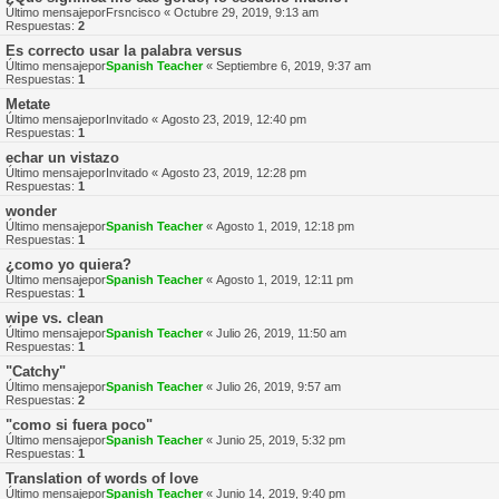
Último mensajepor
Frsncisco
«
Octubre 29, 2019, 9:13 am
Respuestas:
2
Es correcto usar la palabra versus
Último mensajepor
Spanish Teacher
«
Septiembre 6, 2019, 9:37 am
Respuestas:
1
Metate
Último mensajepor
Invitado
«
Agosto 23, 2019, 12:40 pm
Respuestas:
1
echar un vistazo
Último mensajepor
Invitado
«
Agosto 23, 2019, 12:28 pm
Respuestas:
1
wonder
Último mensajepor
Spanish Teacher
«
Agosto 1, 2019, 12:18 pm
Respuestas:
1
¿como yo quiera?
Último mensajepor
Spanish Teacher
«
Agosto 1, 2019, 12:11 pm
Respuestas:
1
wipe vs. clean
Último mensajepor
Spanish Teacher
«
Julio 26, 2019, 11:50 am
Respuestas:
1
"Catchy"
Último mensajepor
Spanish Teacher
«
Julio 26, 2019, 9:57 am
Respuestas:
2
"como si fuera poco"
Último mensajepor
Spanish Teacher
«
Junio 25, 2019, 5:32 pm
Respuestas:
1
Translation of words of love
Último mensajepor
Spanish Teacher
«
Junio 14, 2019, 9:40 pm