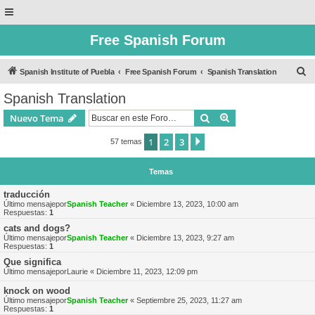
Free Spanish Forum
B
Spanish Institute of Puebla
Free Spanish Forum
Spanish Translation
u
Spanish Translation
s
Buscar
Búsqueda avanzad
Nuevo Tema
c
a
1
2
3
Siguiente
57 temas
r
Temas
traducción
Último mensajepor
Spanish Teacher
«
Diciembre 13, 2023, 10:00 am
Respuestas:
1
cats and dogs?
Último mensajepor
Spanish Teacher
«
Diciembre 13, 2023, 9:27 am
Respuestas:
1
Que significa
Último mensajepor
Laurie
«
Diciembre 11, 2023, 12:09 pm
knock on wood
Último mensajepor
Spanish Teacher
«
Septiembre 25, 2023, 11:27 am
Respuestas:
1