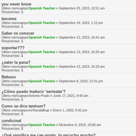
you never know
Último mensajepor
Spanish Teacher
«
Septiembre 25, 2023, 10:51 am
Respuestas:
1
become
Último mensajepor
Spanish Teacher
«
Septiembre 18, 2023, 1:12 pm
Respuestas:
1
Saber vs conocer
Último mensajepor
Spanish Teacher
«
Septiembre 13, 2023, 10:41 am
Respuestas:
1
soportar???
Último mensajepor
Spanish Teacher
«
Septiembre 13, 2023, 10:25 am
Respuestas:
1
¿valer la pena?
Último mensajepor
Spanish Teacher
«
Septiembre 13, 2023, 10:19 am
Respuestas:
1
Rebozo
Último mensajepor
Spanish Teacher
«
Septiembre 8, 2023, 12:31 pm
Respuestas:
1
¿Cómo puedo traducir 'ser/estar'?
Último mensajepor
Antonio Prado
«
Junio 17, 2021, 8:49 am
Respuestas:
1
Como se dice tantrum?
Último mensajepor
mrRandallhap
«
Enero 1, 2020, 5:42 pm
Respuestas:
2
condicinal
Último mensajepor
Spanish Teacher
«
Diciembre 9, 2019, 10:06 am
Respuestas:
2
¿Qué significa me cae gordo, lo escucho mucho?