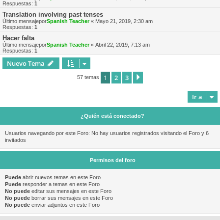
Respuestas:
1
Translation involving past tenses
Último mensajepor
Spanish Teacher
«
Mayo 21, 2019, 2:30 am
Respuestas:
1
Hacer falta
Último mensajepor
Spanish Teacher
«
Abril 22, 2019, 7:13 am
Respuestas:
1
Nuevo Tema
1
2
3
Siguiente
57 temas
Ir a
¿Quién está conectado?
Usuarios navegando por este Foro: No hay usuarios registrados visitando el Foro y 6
invitados
Permisos del foro
Puede
abrir nuevos temas en este Foro
Puede
responder a temas en este Foro
No puede
editar sus mensajes en este Foro
No puede
borrar sus mensajes en este Foro
No puede
enviar adjuntos en este Foro