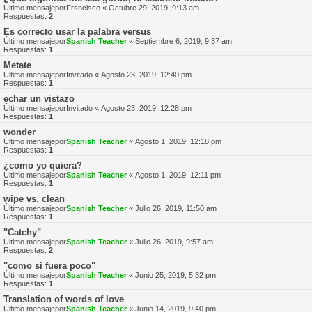
Último mensajepor
Frsncisco
«
Octubre 29, 2019, 9:13 am
Respuestas:
2
Es correcto usar la palabra versus
Último mensajepor
Spanish Teacher
«
Septiembre 6, 2019, 9:37 am
Respuestas:
1
Metate
Último mensajepor
Invitado
«
Agosto 23, 2019, 12:40 pm
Respuestas:
1
echar un vistazo
Último mensajepor
Invitado
«
Agosto 23, 2019, 12:28 pm
Respuestas:
1
wonder
Último mensajepor
Spanish Teacher
«
Agosto 1, 2019, 12:18 pm
Respuestas:
1
¿como yo quiera?
Último mensajepor
Spanish Teacher
«
Agosto 1, 2019, 12:11 pm
Respuestas:
1
wipe vs. clean
Último mensajepor
Spanish Teacher
«
Julio 26, 2019, 11:50 am
Respuestas:
1
"Catchy"
Último mensajepor
Spanish Teacher
«
Julio 26, 2019, 9:57 am
Respuestas:
2
"como si fuera poco"
Último mensajepor
Spanish Teacher
«
Junio 25, 2019, 5:32 pm
Respuestas:
1
Translation of words of love
Último mensajepor
Spanish Teacher
«
Junio 14, 2019, 9:40 pm