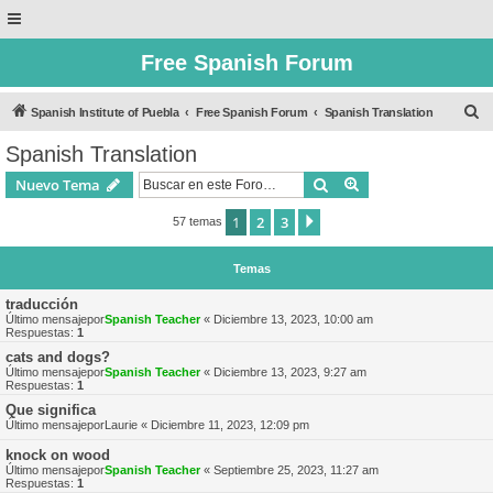
Free Spanish Forum
B
Spanish Institute of Puebla
Free Spanish Forum
Spanish Translation
u
Spanish Translation
s
Buscar
Búsqueda avanzad
Nuevo Tema
c
a
1
2
3
Siguiente
57 temas
r
Temas
traducción
Último mensajepor
Spanish Teacher
«
Diciembre 13, 2023, 10:00 am
Respuestas:
1
cats and dogs?
Último mensajepor
Spanish Teacher
«
Diciembre 13, 2023, 9:27 am
Respuestas:
1
Que significa
Último mensajepor
Laurie
«
Diciembre 11, 2023, 12:09 pm
knock on wood
Último mensajepor
Spanish Teacher
«
Septiembre 25, 2023, 11:27 am
Respuestas:
1