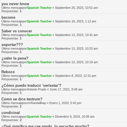
you never know
Último mensajepor
Spanish Teacher
«
Septiembre 25, 2023, 10:51 am
Respuestas:
1
become
Último mensajepor
Spanish Teacher
«
Septiembre 18, 2023, 1:12 pm
Respuestas:
1
Saber vs conocer
Último mensajepor
Spanish Teacher
«
Septiembre 13, 2023, 10:41 am
Respuestas:
1
soportar???
Último mensajepor
Spanish Teacher
«
Septiembre 13, 2023, 10:25 am
Respuestas:
1
¿valer la pena?
Último mensajepor
Spanish Teacher
«
Septiembre 13, 2023, 10:19 am
Respuestas:
1
Rebozo
Último mensajepor
Spanish Teacher
«
Septiembre 8, 2023, 12:31 pm
Respuestas:
1
¿Cómo puedo traducir 'ser/estar'?
Último mensajepor
Antonio Prado
«
Junio 17, 2021, 8:49 am
Respuestas:
1
Como se dice tantrum?
Último mensajepor
mrRandallhap
«
Enero 1, 2020, 5:42 pm
Respuestas:
2
condicinal
Último mensajepor
Spanish Teacher
«
Diciembre 9, 2019, 10:06 am
Respuestas:
2
¿Qué significa me cae gordo, lo escucho mucho?