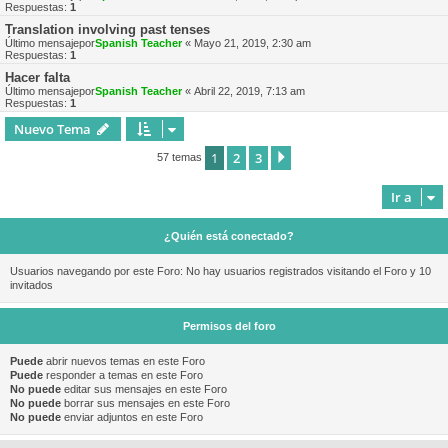
Respuestas:
1
Translation involving past tenses
Último mensajepor
Spanish Teacher
«
Mayo 21, 2019, 2:30 am
Respuestas:
1
Hacer falta
Último mensajepor
Spanish Teacher
«
Abril 22, 2019, 7:13 am
Respuestas:
1
Nuevo Tema
1
2
3
Siguiente
57 temas
Ir a
¿Quién está conectado?
Usuarios navegando por este Foro: No hay usuarios registrados visitando el Foro y 10
invitados
Permisos del foro
Puede
abrir nuevos temas en este Foro
Puede
responder a temas en este Foro
No puede
editar sus mensajes en este Foro
No puede
borrar sus mensajes en este Foro
No puede
enviar adjuntos en este Foro