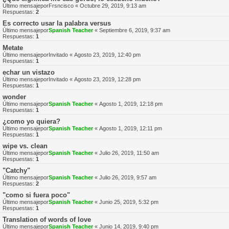
Último mensajepor
Frsncisco
«
Octubre 29, 2019, 9:13 am
Respuestas:
2
Es correcto usar la palabra versus
Último mensajepor
Spanish Teacher
«
Septiembre 6, 2019, 9:37 am
Respuestas:
1
Metate
Último mensajepor
Invitado
«
Agosto 23, 2019, 12:40 pm
Respuestas:
1
echar un vistazo
Último mensajepor
Invitado
«
Agosto 23, 2019, 12:28 pm
Respuestas:
1
wonder
Último mensajepor
Spanish Teacher
«
Agosto 1, 2019, 12:18 pm
Respuestas:
1
¿como yo quiera?
Último mensajepor
Spanish Teacher
«
Agosto 1, 2019, 12:11 pm
Respuestas:
1
wipe vs. clean
Último mensajepor
Spanish Teacher
«
Julio 26, 2019, 11:50 am
Respuestas:
1
"Catchy"
Último mensajepor
Spanish Teacher
«
Julio 26, 2019, 9:57 am
Respuestas:
2
"como si fuera poco"
Último mensajepor
Spanish Teacher
«
Junio 25, 2019, 5:32 pm
Respuestas:
1
Translation of words of love
Último mensajepor
Spanish Teacher
«
Junio 14, 2019, 9:40 pm