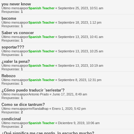
you never know
Último mensajepor
Spanish Teacher
«
Septiembre 25, 2023, 10:51 am
Respuestas:
1
become
Último mensajepor
Spanish Teacher
«
Septiembre 18, 2023, 1:12 pm
Respuestas:
1
Saber vs conocer
Último mensajepor
Spanish Teacher
«
Septiembre 13, 2023, 10:41 am
Respuestas:
1
soportar???
Último mensajepor
Spanish Teacher
«
Septiembre 13, 2023, 10:25 am
Respuestas:
1
¿valer la pena?
Último mensajepor
Spanish Teacher
«
Septiembre 13, 2023, 10:19 am
Respuestas:
1
Rebozo
Último mensajepor
Spanish Teacher
«
Septiembre 8, 2023, 12:31 pm
Respuestas:
1
¿Cómo puedo traducir 'ser/estar'?
Último mensajepor
Antonio Prado
«
Junio 17, 2021, 8:49 am
Respuestas:
1
Como se dice tantrum?
Último mensajepor
mrRandallhap
«
Enero 1, 2020, 5:42 pm
Respuestas:
2
condicinal
Último mensajepor
Spanish Teacher
«
Diciembre 9, 2019, 10:06 am
Respuestas:
2
¿Qué significa me cae gordo, lo escucho mucho?