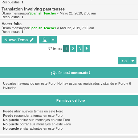
Respuestas:
1
Translation involving past tenses
Último mensajepor
Spanish Teacher
«
Mayo 21, 2019, 2:30 am
Respuestas:
1
Hacer falta
Último mensajepor
Spanish Teacher
«
Abril 22, 2019, 7:13 am
Respuestas:
1
Nuevo Tema
1
2
3
Siguiente
57 temas
Ir a
¿Quién está conectado?
Usuarios navegando por este Foro: No hay usuarios registrados visitando el Foro y 6
invitados
Permisos del foro
Puede
abrir nuevos temas en este Foro
Puede
responder a temas en este Foro
No puede
editar sus mensajes en este Foro
No puede
borrar sus mensajes en este Foro
No puede
enviar adjuntos en este Foro