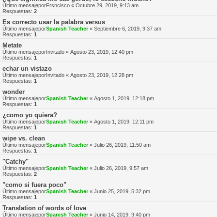
Último mensajepor
Frsncisco
«
Octubre 29, 2019, 9:13 am
Respuestas:
2
Es correcto usar la palabra versus
Último mensajepor
Spanish Teacher
«
Septiembre 6, 2019, 9:37 am
Respuestas:
1
Metate
Último mensajepor
Invitado
«
Agosto 23, 2019, 12:40 pm
Respuestas:
1
echar un vistazo
Último mensajepor
Invitado
«
Agosto 23, 2019, 12:28 pm
Respuestas:
1
wonder
Último mensajepor
Spanish Teacher
«
Agosto 1, 2019, 12:18 pm
Respuestas:
1
¿como yo quiera?
Último mensajepor
Spanish Teacher
«
Agosto 1, 2019, 12:11 pm
Respuestas:
1
wipe vs. clean
Último mensajepor
Spanish Teacher
«
Julio 26, 2019, 11:50 am
Respuestas:
1
"Catchy"
Último mensajepor
Spanish Teacher
«
Julio 26, 2019, 9:57 am
Respuestas:
2
"como si fuera poco"
Último mensajepor
Spanish Teacher
«
Junio 25, 2019, 5:32 pm
Respuestas:
1
Translation of words of love
Último mensajepor
Spanish Teacher
«
Junio 14, 2019, 9:40 pm