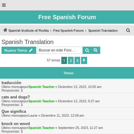
Free Spanish Forum
B
Spanish Institute of Puebla
Free Spanish Forum
Spanish Translation
u
Spanish Translation
s
Buscar
Búsqueda avanzad
Nuevo Tema
c
a
1
2
3
Siguiente
57 temas
r
Temas
traducción
Último mensajepor
Spanish Teacher
«
Diciembre 13, 2023, 10:00 am
Respuestas:
1
cats and dogs?
Último mensajepor
Spanish Teacher
«
Diciembre 13, 2023, 9:27 am
Respuestas:
1
Que significa
Último mensajepor
Laurie
«
Diciembre 11, 2023, 12:09 pm
knock on wood
Último mensajepor
Spanish Teacher
«
Septiembre 25, 2023, 11:27 am
Respuestas:
1