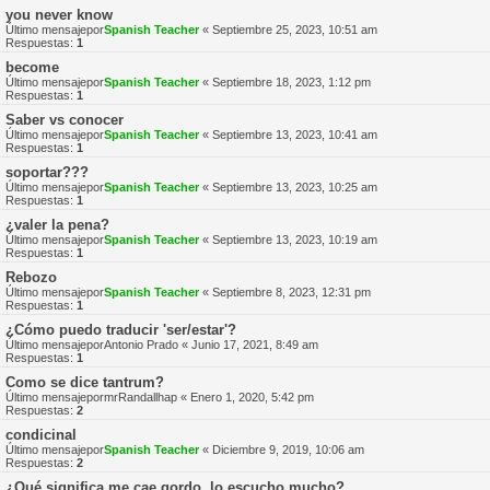
you never know
Último mensajepor
Spanish Teacher
«
Septiembre 25, 2023, 10:51 am
Respuestas:
1
become
Último mensajepor
Spanish Teacher
«
Septiembre 18, 2023, 1:12 pm
Respuestas:
1
Saber vs conocer
Último mensajepor
Spanish Teacher
«
Septiembre 13, 2023, 10:41 am
Respuestas:
1
soportar???
Último mensajepor
Spanish Teacher
«
Septiembre 13, 2023, 10:25 am
Respuestas:
1
¿valer la pena?
Último mensajepor
Spanish Teacher
«
Septiembre 13, 2023, 10:19 am
Respuestas:
1
Rebozo
Último mensajepor
Spanish Teacher
«
Septiembre 8, 2023, 12:31 pm
Respuestas:
1
¿Cómo puedo traducir 'ser/estar'?
Último mensajepor
Antonio Prado
«
Junio 17, 2021, 8:49 am
Respuestas:
1
Como se dice tantrum?
Último mensajepor
mrRandallhap
«
Enero 1, 2020, 5:42 pm
Respuestas:
2
condicinal
Último mensajepor
Spanish Teacher
«
Diciembre 9, 2019, 10:06 am
Respuestas:
2
¿Qué significa me cae gordo, lo escucho mucho?