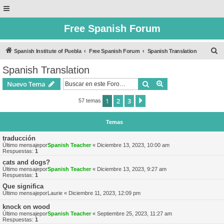
Free Spanish Forum
B
Spanish Institute of Puebla
Free Spanish Forum
Spanish Translation
u
Spanish Translation
s
Buscar
Búsqueda avanzad
Nuevo Tema
c
a
1
2
3
Siguiente
57 temas
r
Temas
traducción
Último mensajepor
Spanish Teacher
«
Diciembre 13, 2023, 10:00 am
Respuestas:
1
cats and dogs?
Último mensajepor
Spanish Teacher
«
Diciembre 13, 2023, 9:27 am
Respuestas:
1
Que significa
Último mensajepor
Laurie
«
Diciembre 11, 2023, 12:09 pm
knock on wood
Último mensajepor
Spanish Teacher
«
Septiembre 25, 2023, 11:27 am
Respuestas:
1