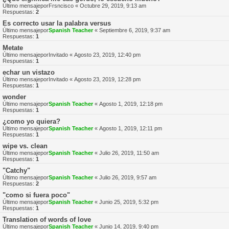
Último mensajepor
Frsncisco
«
Octubre 29, 2019, 9:13 am
Respuestas:
2
Es correcto usar la palabra versus
Último mensajepor
Spanish Teacher
«
Septiembre 6, 2019, 9:37 am
Respuestas:
1
Metate
Último mensajepor
Invitado
«
Agosto 23, 2019, 12:40 pm
Respuestas:
1
echar un vistazo
Último mensajepor
Invitado
«
Agosto 23, 2019, 12:28 pm
Respuestas:
1
wonder
Último mensajepor
Spanish Teacher
«
Agosto 1, 2019, 12:18 pm
Respuestas:
1
¿como yo quiera?
Último mensajepor
Spanish Teacher
«
Agosto 1, 2019, 12:11 pm
Respuestas:
1
wipe vs. clean
Último mensajepor
Spanish Teacher
«
Julio 26, 2019, 11:50 am
Respuestas:
1
"Catchy"
Último mensajepor
Spanish Teacher
«
Julio 26, 2019, 9:57 am
Respuestas:
2
"como si fuera poco"
Último mensajepor
Spanish Teacher
«
Junio 25, 2019, 5:32 pm
Respuestas:
1
Translation of words of love
Último mensajepor
Spanish Teacher
«
Junio 14, 2019, 9:40 pm