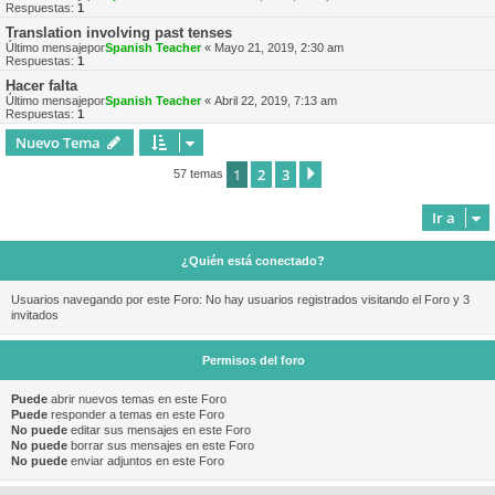
Respuestas:
1
Translation involving past tenses
Último mensajepor
Spanish Teacher
«
Mayo 21, 2019, 2:30 am
Respuestas:
1
Hacer falta
Último mensajepor
Spanish Teacher
«
Abril 22, 2019, 7:13 am
Respuestas:
1
Nuevo Tema
1
2
3
Siguiente
57 temas
Ir a
¿Quién está conectado?
Usuarios navegando por este Foro: No hay usuarios registrados visitando el Foro y 3
invitados
Permisos del foro
Puede
abrir nuevos temas en este Foro
Puede
responder a temas en este Foro
No puede
editar sus mensajes en este Foro
No puede
borrar sus mensajes en este Foro
No puede
enviar adjuntos en este Foro