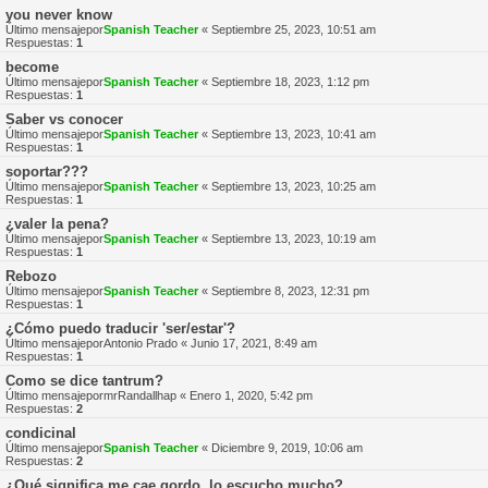
you never know
Último mensajepor
Spanish Teacher
«
Septiembre 25, 2023, 10:51 am
Respuestas:
1
become
Último mensajepor
Spanish Teacher
«
Septiembre 18, 2023, 1:12 pm
Respuestas:
1
Saber vs conocer
Último mensajepor
Spanish Teacher
«
Septiembre 13, 2023, 10:41 am
Respuestas:
1
soportar???
Último mensajepor
Spanish Teacher
«
Septiembre 13, 2023, 10:25 am
Respuestas:
1
¿valer la pena?
Último mensajepor
Spanish Teacher
«
Septiembre 13, 2023, 10:19 am
Respuestas:
1
Rebozo
Último mensajepor
Spanish Teacher
«
Septiembre 8, 2023, 12:31 pm
Respuestas:
1
¿Cómo puedo traducir 'ser/estar'?
Último mensajepor
Antonio Prado
«
Junio 17, 2021, 8:49 am
Respuestas:
1
Como se dice tantrum?
Último mensajepor
mrRandallhap
«
Enero 1, 2020, 5:42 pm
Respuestas:
2
condicinal
Último mensajepor
Spanish Teacher
«
Diciembre 9, 2019, 10:06 am
Respuestas:
2
¿Qué significa me cae gordo, lo escucho mucho?