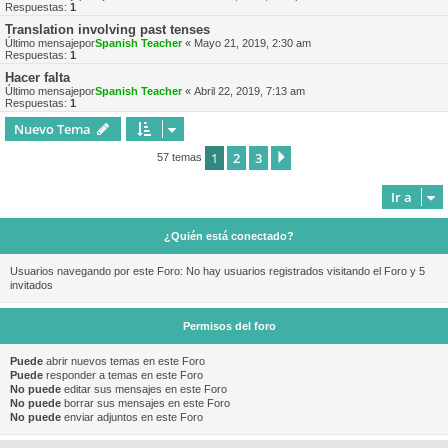
Respuestas:
1
Translation involving past tenses
Último mensajepor
Spanish Teacher
«
Mayo 21, 2019, 2:30 am
Respuestas:
1
Hacer falta
Último mensajepor
Spanish Teacher
«
Abril 22, 2019, 7:13 am
Respuestas:
1
Nuevo Tema
1
2
3
Siguiente
57 temas
Ir a
¿Quién está conectado?
Usuarios navegando por este Foro: No hay usuarios registrados visitando el Foro y 5
invitados
Permisos del foro
Puede
abrir nuevos temas en este Foro
Puede
responder a temas en este Foro
No puede
editar sus mensajes en este Foro
No puede
borrar sus mensajes en este Foro
No puede
enviar adjuntos en este Foro