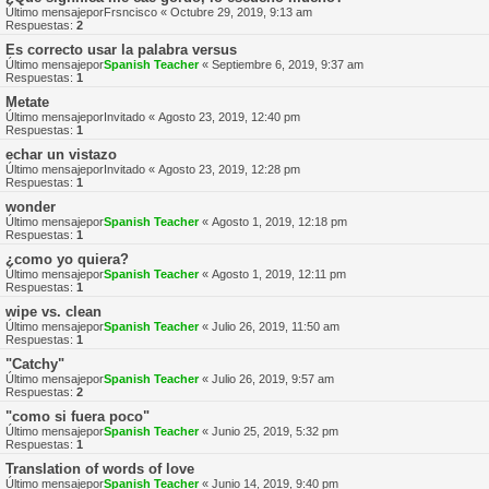
Último mensajepor
Frsncisco
«
Octubre 29, 2019, 9:13 am
Respuestas:
2
Es correcto usar la palabra versus
Último mensajepor
Spanish Teacher
«
Septiembre 6, 2019, 9:37 am
Respuestas:
1
Metate
Último mensajepor
Invitado
«
Agosto 23, 2019, 12:40 pm
Respuestas:
1
echar un vistazo
Último mensajepor
Invitado
«
Agosto 23, 2019, 12:28 pm
Respuestas:
1
wonder
Último mensajepor
Spanish Teacher
«
Agosto 1, 2019, 12:18 pm
Respuestas:
1
¿como yo quiera?
Último mensajepor
Spanish Teacher
«
Agosto 1, 2019, 12:11 pm
Respuestas:
1
wipe vs. clean
Último mensajepor
Spanish Teacher
«
Julio 26, 2019, 11:50 am
Respuestas:
1
"Catchy"
Último mensajepor
Spanish Teacher
«
Julio 26, 2019, 9:57 am
Respuestas:
2
"como si fuera poco"
Último mensajepor
Spanish Teacher
«
Junio 25, 2019, 5:32 pm
Respuestas:
1
Translation of words of love
Último mensajepor
Spanish Teacher
«
Junio 14, 2019, 9:40 pm