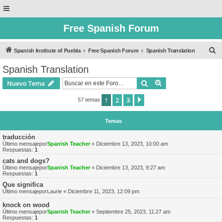
Free Spanish Forum
B
Spanish Institute of Puebla
Free Spanish Forum
Spanish Translation
u
Spanish Translation
s
Buscar
Búsqueda avanzad
Nuevo Tema
c
a
1
2
3
Siguiente
57 temas
r
Temas
traducción
Último mensajepor
Spanish Teacher
«
Diciembre 13, 2023, 10:00 am
Respuestas:
1
cats and dogs?
Último mensajepor
Spanish Teacher
«
Diciembre 13, 2023, 9:27 am
Respuestas:
1
Que significa
Último mensajepor
Laurie
«
Diciembre 11, 2023, 12:09 pm
knock on wood
Último mensajepor
Spanish Teacher
«
Septiembre 25, 2023, 11:27 am
Respuestas:
1