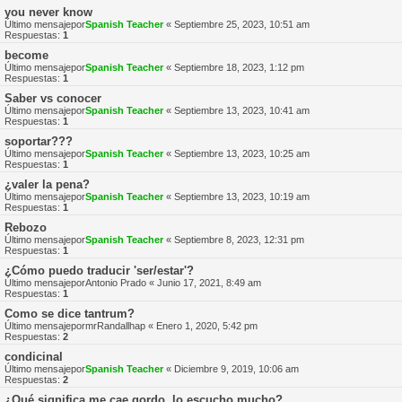
you never know
Último mensajepor
Spanish Teacher
«
Septiembre 25, 2023, 10:51 am
Respuestas:
1
become
Último mensajepor
Spanish Teacher
«
Septiembre 18, 2023, 1:12 pm
Respuestas:
1
Saber vs conocer
Último mensajepor
Spanish Teacher
«
Septiembre 13, 2023, 10:41 am
Respuestas:
1
soportar???
Último mensajepor
Spanish Teacher
«
Septiembre 13, 2023, 10:25 am
Respuestas:
1
¿valer la pena?
Último mensajepor
Spanish Teacher
«
Septiembre 13, 2023, 10:19 am
Respuestas:
1
Rebozo
Último mensajepor
Spanish Teacher
«
Septiembre 8, 2023, 12:31 pm
Respuestas:
1
¿Cómo puedo traducir 'ser/estar'?
Último mensajepor
Antonio Prado
«
Junio 17, 2021, 8:49 am
Respuestas:
1
Como se dice tantrum?
Último mensajepor
mrRandallhap
«
Enero 1, 2020, 5:42 pm
Respuestas:
2
condicinal
Último mensajepor
Spanish Teacher
«
Diciembre 9, 2019, 10:06 am
Respuestas:
2
¿Qué significa me cae gordo, lo escucho mucho?