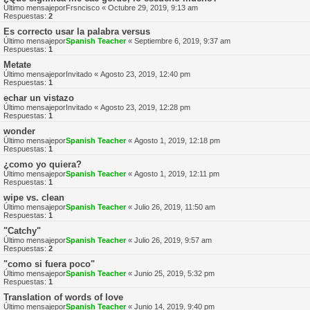
Último mensajepor
Frsncisco
«
Octubre 29, 2019, 9:13 am
Respuestas:
2
Es correcto usar la palabra versus
Último mensajepor
Spanish Teacher
«
Septiembre 6, 2019, 9:37 am
Respuestas:
1
Metate
Último mensajepor
Invitado
«
Agosto 23, 2019, 12:40 pm
Respuestas:
1
echar un vistazo
Último mensajepor
Invitado
«
Agosto 23, 2019, 12:28 pm
Respuestas:
1
wonder
Último mensajepor
Spanish Teacher
«
Agosto 1, 2019, 12:18 pm
Respuestas:
1
¿como yo quiera?
Último mensajepor
Spanish Teacher
«
Agosto 1, 2019, 12:11 pm
Respuestas:
1
wipe vs. clean
Último mensajepor
Spanish Teacher
«
Julio 26, 2019, 11:50 am
Respuestas:
1
"Catchy"
Último mensajepor
Spanish Teacher
«
Julio 26, 2019, 9:57 am
Respuestas:
2
"como si fuera poco"
Último mensajepor
Spanish Teacher
«
Junio 25, 2019, 5:32 pm
Respuestas:
1
Translation of words of love
Último mensajepor
Spanish Teacher
«
Junio 14, 2019, 9:40 pm