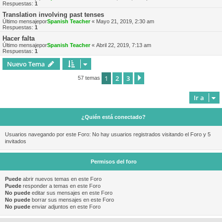
Respuestas:
1
Translation involving past tenses
Último mensajepor
Spanish Teacher
«
Mayo 21, 2019, 2:30 am
Respuestas:
1
Hacer falta
Último mensajepor
Spanish Teacher
«
Abril 22, 2019, 7:13 am
Respuestas:
1
Nuevo Tema
1
2
3
Siguiente
57 temas
Ir a
¿Quién está conectado?
Usuarios navegando por este Foro: No hay usuarios registrados visitando el Foro y 5
invitados
Permisos del foro
Puede
abrir nuevos temas en este Foro
Puede
responder a temas en este Foro
No puede
editar sus mensajes en este Foro
No puede
borrar sus mensajes en este Foro
No puede
enviar adjuntos en este Foro