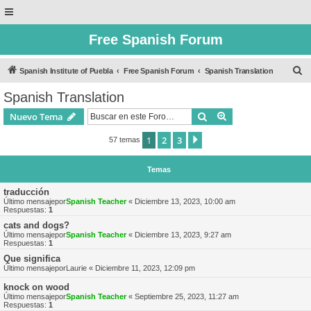
Free Spanish Forum
B
Spanish Institute of Puebla
Free Spanish Forum
Spanish Translation
u
Spanish Translation
s
Buscar
Búsqueda avanzad
Nuevo Tema
c
a
1
2
3
Siguiente
57 temas
r
Temas
traducción
Último mensajepor
Spanish Teacher
«
Diciembre 13, 2023, 10:00 am
Respuestas:
1
cats and dogs?
Último mensajepor
Spanish Teacher
«
Diciembre 13, 2023, 9:27 am
Respuestas:
1
Que significa
Último mensajepor
Laurie
«
Diciembre 11, 2023, 12:09 pm
knock on wood
Último mensajepor
Spanish Teacher
«
Septiembre 25, 2023, 11:27 am
Respuestas:
1