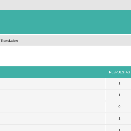
 Translation
queda avanzada
RESPUESTAS
1
1
0
1
1