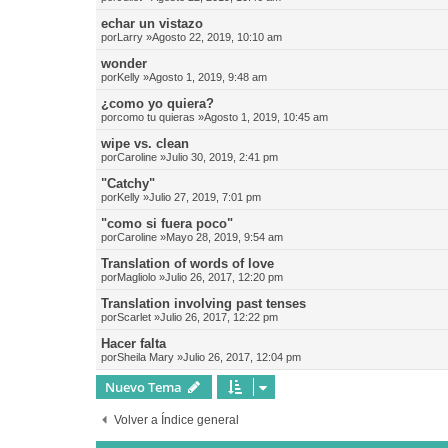
echar un vistazo
por
Larry
»Agosto 22, 2019, 10:10 am
wonder
por
Kelly
»Agosto 1, 2019, 9:48 am
¿como yo quiera?
por
como tu quieras
»Agosto 1, 2019, 10:45 am
wipe vs. clean
por
Caroline
»Julio 30, 2019, 2:41 pm
"Catchy"
por
Kelly
»Julio 27, 2019, 7:01 pm
"como si fuera poco"
por
Caroline
»Mayo 28, 2019, 9:54 am
Translation of words of love
por
Magliolo
»Julio 26, 2017, 12:20 pm
Translation involving past tenses
por
Scarlet
»Julio 26, 2017, 12:22 pm
Hacer falta
por
Sheila Mary
»Julio 26, 2017, 12:04 pm
Nuevo Tema
Volver a Índice general