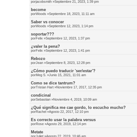
por
jacobsmith
»Septiembre 21, 2023, 1:39 pm
become
por
Woods
»Septiembre 18, 2023, 11:11 am
Saber vs conocer
por
Woods
»Septiembre 12, 2023, 1:14 pm
soportar???
por
Felix
»Septiembre 12, 2023, 1:37 pm
¿valer la pena?
por
Felix
»Septiembre 12, 2023, 1:41 pm
Rebozo
por
Jean
»Septiembre 8, 2023, 12:28 pm
¿Cómo puedo traducir 'ser/estar'?
por
Meg S.
»Junio 15, 2021, 11:01 am
Como se dice tantrum?
por
Tristan Hart
»Noviembre 17, 2017, 12:35 pm
condicinal
por
Sebastian
»Noviembre 4, 2019, 10:09 am
¿Qué significa me cae gordo, lo escucho mucho?
por
Rachel
»Agosto 22, 2017, 12:10 pm
Es correcto usar la palabra versus
por
Rose
»Agosto 29, 2019, 12:14 pm
Metate
por
Juliet
»Agosto 22, 2019, 10:46 am