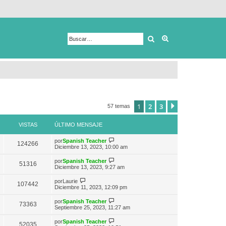
Buscar
Búsqueda avanza
1
2
3
Siguiente
57 temas
VISTAS
ÚLTIMO MENSAJE
V
por
Spanish Teacher
124266
e
Diciembre 13, 2023, 10:00 am
r
ú
V
por
Spanish Teacher
51316
l
e
Diciembre 13, 2023, 9:27 am
t
r
i
ú
V
por
Laurie
m
107442
l
e
Diciembre 11, 2023, 12:09 pm
o
t
r
m
i
ú
e
V
por
Spanish Teacher
m
73363
l
n
e
Septiembre 25, 2023, 11:27 am
o
t
s
r
m
i
a
ú
e
V
por
Spanish Teacher
m
52035
j
l