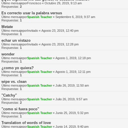
Último mensajepor
Frsncisco
«
Octubre 29, 2019, 9:13 am
Respuestas:
2
Es correcto usar la palabra versus
Último mensajepor
Spanish Teacher
«
Septiembre 6, 2019, 9:37 am
Respuestas:
1
Metate
Último mensajepor
Invitado
«
Agosto 23, 2019, 12:40 pm
Respuestas:
1
echar un vistazo
Último mensajepor
Invitado
«
Agosto 23, 2019, 12:28 pm
Respuestas:
1
wonder
Último mensajepor
Spanish Teacher
«
Agosto 1, 2019, 12:18 pm
Respuestas:
1
¿como yo quiera?
Último mensajepor
Spanish Teacher
«
Agosto 1, 2019, 12:11 pm
Respuestas:
1
wipe vs. clean
Último mensajepor
Spanish Teacher
«
Julio 26, 2019, 11:50 am
Respuestas:
1
"Catchy"
Último mensajepor
Spanish Teacher
«
Julio 26, 2019, 9:57 am
Respuestas:
2
"como si fuera poco"
Último mensajepor
Spanish Teacher
«
Junio 25, 2019, 5:32 pm
Respuestas:
1
Translation of words of love
Último mensajepor
Spanish Teacher
«
Junio 14, 2019, 9:40 pm