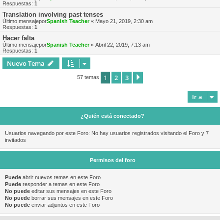
Respuestas:
1
Translation involving past tenses
Último mensajepor
Spanish Teacher
«
Mayo 21, 2019, 2:30 am
Respuestas:
1
Hacer falta
Último mensajepor
Spanish Teacher
«
Abril 22, 2019, 7:13 am
Respuestas:
1
Nuevo Tema
1
2
3
Siguiente
57 temas
Ir a
¿Quién está conectado?
Usuarios navegando por este Foro: No hay usuarios registrados visitando el Foro y 7
invitados
Permisos del foro
Puede
abrir nuevos temas en este Foro
Puede
responder a temas en este Foro
No puede
editar sus mensajes en este Foro
No puede
borrar sus mensajes en este Foro
No puede
enviar adjuntos en este Foro