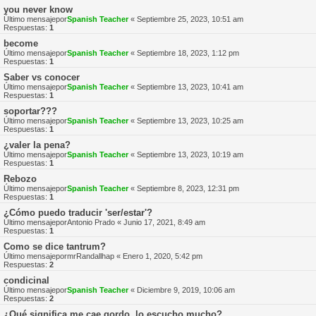
you never know
Último mensajepor
Spanish Teacher
«
Septiembre 25, 2023, 10:51 am
Respuestas:
1
become
Último mensajepor
Spanish Teacher
«
Septiembre 18, 2023, 1:12 pm
Respuestas:
1
Saber vs conocer
Último mensajepor
Spanish Teacher
«
Septiembre 13, 2023, 10:41 am
Respuestas:
1
soportar???
Último mensajepor
Spanish Teacher
«
Septiembre 13, 2023, 10:25 am
Respuestas:
1
¿valer la pena?
Último mensajepor
Spanish Teacher
«
Septiembre 13, 2023, 10:19 am
Respuestas:
1
Rebozo
Último mensajepor
Spanish Teacher
«
Septiembre 8, 2023, 12:31 pm
Respuestas:
1
¿Cómo puedo traducir 'ser/estar'?
Último mensajepor
Antonio Prado
«
Junio 17, 2021, 8:49 am
Respuestas:
1
Como se dice tantrum?
Último mensajepor
mrRandallhap
«
Enero 1, 2020, 5:42 pm
Respuestas:
2
condicinal
Último mensajepor
Spanish Teacher
«
Diciembre 9, 2019, 10:06 am
Respuestas:
2
¿Qué significa me cae gordo, lo escucho mucho?