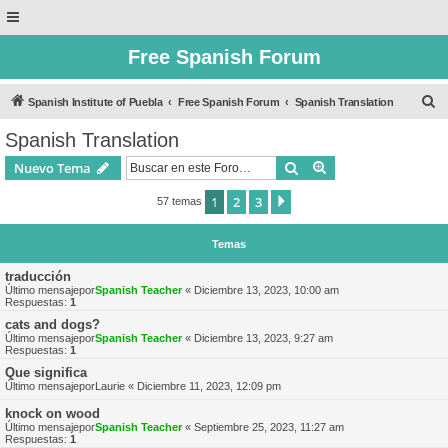
Free Spanish Forum
B
Spanish Institute of Puebla
Free Spanish Forum
Spanish Translation
u
Spanish Translation
s
Buscar
Búsqueda avanzad
Nuevo Tema
c
a
1
2
3
Siguiente
57 temas
r
Temas
traducción
Último mensajepor
Spanish Teacher
«
Diciembre 13, 2023, 10:00 am
Respuestas:
1
cats and dogs?
Último mensajepor
Spanish Teacher
«
Diciembre 13, 2023, 9:27 am
Respuestas:
1
Que significa
Último mensajepor
Laurie
«
Diciembre 11, 2023, 12:09 pm
knock on wood
Último mensajepor
Spanish Teacher
«
Septiembre 25, 2023, 11:27 am
Respuestas:
1