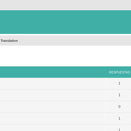
 Translation
queda avanzada
RESPUESTAS
1
1
0
1
1