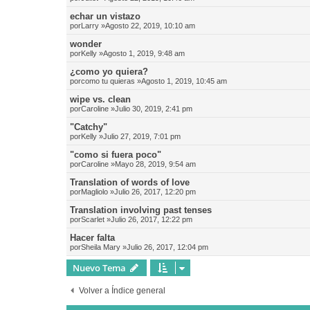
echar un vistazo
por
Larry
»Agosto 22, 2019, 10:10 am
wonder
por
Kelly
»Agosto 1, 2019, 9:48 am
¿como yo quiera?
por
como tu quieras
»Agosto 1, 2019, 10:45 am
wipe vs. clean
por
Caroline
»Julio 30, 2019, 2:41 pm
"Catchy"
por
Kelly
»Julio 27, 2019, 7:01 pm
"como si fuera poco"
por
Caroline
»Mayo 28, 2019, 9:54 am
Translation of words of love
por
Magliolo
»Julio 26, 2017, 12:20 pm
Translation involving past tenses
por
Scarlet
»Julio 26, 2017, 12:22 pm
Hacer falta
por
Sheila Mary
»Julio 26, 2017, 12:04 pm
Nuevo Tema
Volver a Índice general