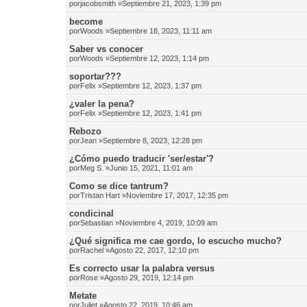
por
jacobsmith
»Septiembre 21, 2023, 1:39 pm
become
por
Woods
»Septiembre 18, 2023, 11:11 am
Saber vs conocer
por
Woods
»Septiembre 12, 2023, 1:14 pm
soportar???
por
Felix
»Septiembre 12, 2023, 1:37 pm
¿valer la pena?
por
Felix
»Septiembre 12, 2023, 1:41 pm
Rebozo
por
Jean
»Septiembre 8, 2023, 12:28 pm
¿Cómo puedo traducir 'ser/estar'?
por
Meg S.
»Junio 15, 2021, 11:01 am
Como se dice tantrum?
por
Tristan Hart
»Noviembre 17, 2017, 12:35 pm
condicinal
por
Sebastian
»Noviembre 4, 2019, 10:09 am
¿Qué significa me cae gordo, lo escucho mucho?
por
Rachel
»Agosto 22, 2017, 12:10 pm
Es correcto usar la palabra versus
por
Rose
»Agosto 29, 2019, 12:14 pm
Metate
por
Juliet
»Agosto 22, 2019, 10:46 am