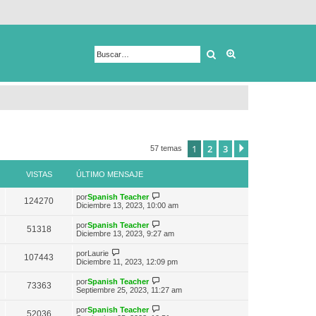
Buscar
Búsqueda avanza
1
2
3
Siguiente
57 temas
VISTAS
ÚLTIMO MENSAJE
V
por
Spanish Teacher
124270
e
Diciembre 13, 2023, 10:00 am
r
ú
V
por
Spanish Teacher
51318
l
e
Diciembre 13, 2023, 9:27 am
t
r
i
ú
V
por
Laurie
m
107443
l
e
Diciembre 11, 2023, 12:09 pm
o
t
r
m
i
ú
e
V
por
Spanish Teacher
m
73363
l
n
e
Septiembre 25, 2023, 11:27 am
o
t
s
r
m
i
a
ú
e
V
por
Spanish Teacher
m
52036
j
l