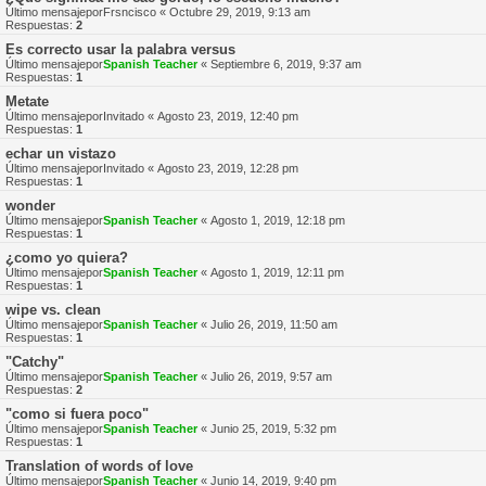
Último mensajepor
Frsncisco
«
Octubre 29, 2019, 9:13 am
Respuestas:
2
Es correcto usar la palabra versus
Último mensajepor
Spanish Teacher
«
Septiembre 6, 2019, 9:37 am
Respuestas:
1
Metate
Último mensajepor
Invitado
«
Agosto 23, 2019, 12:40 pm
Respuestas:
1
echar un vistazo
Último mensajepor
Invitado
«
Agosto 23, 2019, 12:28 pm
Respuestas:
1
wonder
Último mensajepor
Spanish Teacher
«
Agosto 1, 2019, 12:18 pm
Respuestas:
1
¿como yo quiera?
Último mensajepor
Spanish Teacher
«
Agosto 1, 2019, 12:11 pm
Respuestas:
1
wipe vs. clean
Último mensajepor
Spanish Teacher
«
Julio 26, 2019, 11:50 am
Respuestas:
1
"Catchy"
Último mensajepor
Spanish Teacher
«
Julio 26, 2019, 9:57 am
Respuestas:
2
"como si fuera poco"
Último mensajepor
Spanish Teacher
«
Junio 25, 2019, 5:32 pm
Respuestas:
1
Translation of words of love
Último mensajepor
Spanish Teacher
«
Junio 14, 2019, 9:40 pm