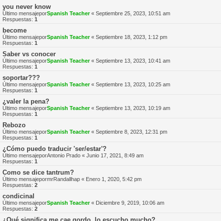
you never know
Último mensajepor
Spanish Teacher
«
Septiembre 25, 2023, 10:51 am
Respuestas:
1
become
Último mensajepor
Spanish Teacher
«
Septiembre 18, 2023, 1:12 pm
Respuestas:
1
Saber vs conocer
Último mensajepor
Spanish Teacher
«
Septiembre 13, 2023, 10:41 am
Respuestas:
1
soportar???
Último mensajepor
Spanish Teacher
«
Septiembre 13, 2023, 10:25 am
Respuestas:
1
¿valer la pena?
Último mensajepor
Spanish Teacher
«
Septiembre 13, 2023, 10:19 am
Respuestas:
1
Rebozo
Último mensajepor
Spanish Teacher
«
Septiembre 8, 2023, 12:31 pm
Respuestas:
1
¿Cómo puedo traducir 'ser/estar'?
Último mensajepor
Antonio Prado
«
Junio 17, 2021, 8:49 am
Respuestas:
1
Como se dice tantrum?
Último mensajepor
mrRandallhap
«
Enero 1, 2020, 5:42 pm
Respuestas:
2
condicinal
Último mensajepor
Spanish Teacher
«
Diciembre 9, 2019, 10:06 am
Respuestas:
2
¿Qué significa me cae gordo, lo escucho mucho?