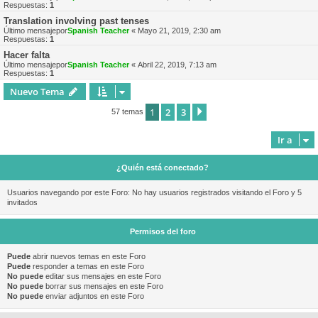
Respuestas:
1
Translation involving past tenses
Último mensajepor
Spanish Teacher
«
Mayo 21, 2019, 2:30 am
Respuestas:
1
Hacer falta
Último mensajepor
Spanish Teacher
«
Abril 22, 2019, 7:13 am
Respuestas:
1
Nuevo Tema
1
2
3
Siguiente
57 temas
Ir a
¿Quién está conectado?
Usuarios navegando por este Foro: No hay usuarios registrados visitando el Foro y 5
invitados
Permisos del foro
Puede
abrir nuevos temas en este Foro
Puede
responder a temas en este Foro
No puede
editar sus mensajes en este Foro
No puede
borrar sus mensajes en este Foro
No puede
enviar adjuntos en este Foro