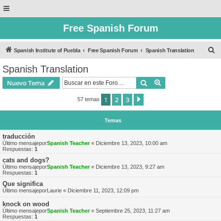
Free Spanish Forum
B
Spanish Institute of Puebla
Free Spanish Forum
Spanish Translation
u
Spanish Translation
s
Buscar
Búsqueda avanzad
Nuevo Tema
c
a
1
2
3
Siguiente
57 temas
r
Temas
traducción
Último mensajepor
Spanish Teacher
«
Diciembre 13, 2023, 10:00 am
Respuestas:
1
cats and dogs?
Último mensajepor
Spanish Teacher
«
Diciembre 13, 2023, 9:27 am
Respuestas:
1
Que significa
Último mensajepor
Laurie
«
Diciembre 11, 2023, 12:09 pm
knock on wood
Último mensajepor
Spanish Teacher
«
Septiembre 25, 2023, 11:27 am
Respuestas:
1