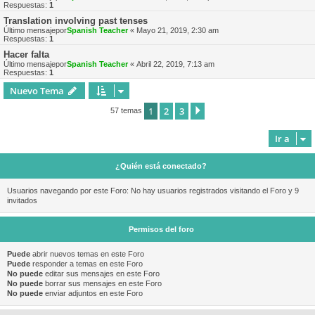
Respuestas:
1
Translation involving past tenses
Último mensajepor
Spanish Teacher
«
Mayo 21, 2019, 2:30 am
Respuestas:
1
Hacer falta
Último mensajepor
Spanish Teacher
«
Abril 22, 2019, 7:13 am
Respuestas:
1
Nuevo Tema
1
2
3
Siguiente
57 temas
Ir a
¿Quién está conectado?
Usuarios navegando por este Foro: No hay usuarios registrados visitando el Foro y 9
invitados
Permisos del foro
Puede
abrir nuevos temas en este Foro
Puede
responder a temas en este Foro
No puede
editar sus mensajes en este Foro
No puede
borrar sus mensajes en este Foro
No puede
enviar adjuntos en este Foro