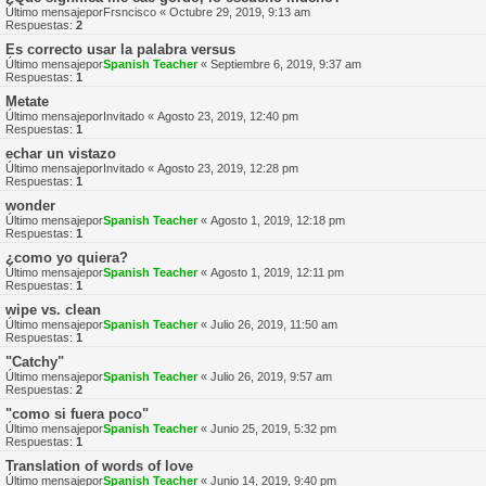
Último mensajepor
Frsncisco
«
Octubre 29, 2019, 9:13 am
Respuestas:
2
Es correcto usar la palabra versus
Último mensajepor
Spanish Teacher
«
Septiembre 6, 2019, 9:37 am
Respuestas:
1
Metate
Último mensajepor
Invitado
«
Agosto 23, 2019, 12:40 pm
Respuestas:
1
echar un vistazo
Último mensajepor
Invitado
«
Agosto 23, 2019, 12:28 pm
Respuestas:
1
wonder
Último mensajepor
Spanish Teacher
«
Agosto 1, 2019, 12:18 pm
Respuestas:
1
¿como yo quiera?
Último mensajepor
Spanish Teacher
«
Agosto 1, 2019, 12:11 pm
Respuestas:
1
wipe vs. clean
Último mensajepor
Spanish Teacher
«
Julio 26, 2019, 11:50 am
Respuestas:
1
"Catchy"
Último mensajepor
Spanish Teacher
«
Julio 26, 2019, 9:57 am
Respuestas:
2
"como si fuera poco"
Último mensajepor
Spanish Teacher
«
Junio 25, 2019, 5:32 pm
Respuestas:
1
Translation of words of love
Último mensajepor
Spanish Teacher
«
Junio 14, 2019, 9:40 pm