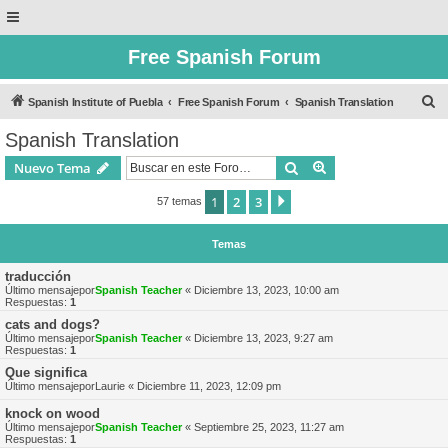
Free Spanish Forum
B
Spanish Institute of Puebla
Free Spanish Forum
Spanish Translation
u
Spanish Translation
s
Buscar
Búsqueda avanzad
Nuevo Tema
c
a
1
2
3
Siguiente
57 temas
r
Temas
traducción
Último mensajepor
Spanish Teacher
«
Diciembre 13, 2023, 10:00 am
Respuestas:
1
cats and dogs?
Último mensajepor
Spanish Teacher
«
Diciembre 13, 2023, 9:27 am
Respuestas:
1
Que significa
Último mensajepor
Laurie
«
Diciembre 11, 2023, 12:09 pm
knock on wood
Último mensajepor
Spanish Teacher
«
Septiembre 25, 2023, 11:27 am
Respuestas:
1