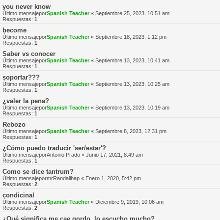
you never know
Último mensajepor
Spanish Teacher
«
Septiembre 25, 2023, 10:51 am
Respuestas:
1
become
Último mensajepor
Spanish Teacher
«
Septiembre 18, 2023, 1:12 pm
Respuestas:
1
Saber vs conocer
Último mensajepor
Spanish Teacher
«
Septiembre 13, 2023, 10:41 am
Respuestas:
1
soportar???
Último mensajepor
Spanish Teacher
«
Septiembre 13, 2023, 10:25 am
Respuestas:
1
¿valer la pena?
Último mensajepor
Spanish Teacher
«
Septiembre 13, 2023, 10:19 am
Respuestas:
1
Rebozo
Último mensajepor
Spanish Teacher
«
Septiembre 8, 2023, 12:31 pm
Respuestas:
1
¿Cómo puedo traducir 'ser/estar'?
Último mensajepor
Antonio Prado
«
Junio 17, 2021, 8:49 am
Respuestas:
1
Como se dice tantrum?
Último mensajepor
mrRandallhap
«
Enero 1, 2020, 5:42 pm
Respuestas:
2
condicinal
Último mensajepor
Spanish Teacher
«
Diciembre 9, 2019, 10:06 am
Respuestas:
2
¿Qué significa me cae gordo, lo escucho mucho?