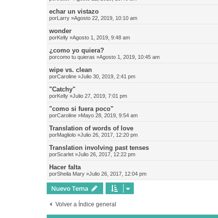
echar un vistazo
por
Larry
»Agosto 22, 2019, 10:10 am
wonder
por
Kelly
»Agosto 1, 2019, 9:48 am
¿como yo quiera?
por
como tu quieras
»Agosto 1, 2019, 10:45 am
wipe vs. clean
por
Caroline
»Julio 30, 2019, 2:41 pm
"Catchy"
por
Kelly
»Julio 27, 2019, 7:01 pm
"como si fuera poco"
por
Caroline
»Mayo 28, 2019, 9:54 am
Translation of words of love
por
Magliolo
»Julio 26, 2017, 12:20 pm
Translation involving past tenses
por
Scarlet
»Julio 26, 2017, 12:22 pm
Hacer falta
por
Sheila Mary
»Julio 26, 2017, 12:04 pm
Nuevo Tema
Volver a Índice general