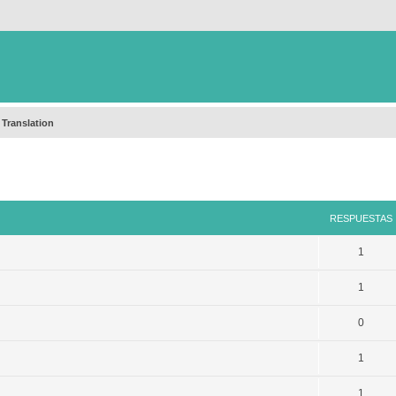
 Translation
queda avanzada
RESPUESTAS
1
1
0
1
1