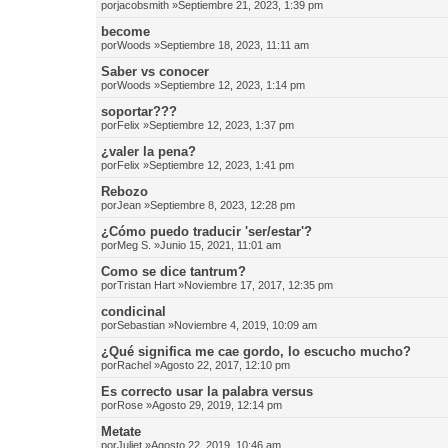
por
jacobsmith
»Septiembre 21, 2023, 1:39 pm
become
por
Woods
»Septiembre 18, 2023, 11:11 am
Saber vs conocer
por
Woods
»Septiembre 12, 2023, 1:14 pm
soportar???
por
Felix
»Septiembre 12, 2023, 1:37 pm
¿valer la pena?
por
Felix
»Septiembre 12, 2023, 1:41 pm
Rebozo
por
Jean
»Septiembre 8, 2023, 12:28 pm
¿Cómo puedo traducir 'ser/estar'?
por
Meg S.
»Junio 15, 2021, 11:01 am
Como se dice tantrum?
por
Tristan Hart
»Noviembre 17, 2017, 12:35 pm
condicinal
por
Sebastian
»Noviembre 4, 2019, 10:09 am
¿Qué significa me cae gordo, lo escucho mucho?
por
Rachel
»Agosto 22, 2017, 12:10 pm
Es correcto usar la palabra versus
por
Rose
»Agosto 29, 2019, 12:14 pm
Metate
por
Juliet
»Agosto 22, 2019, 10:46 am