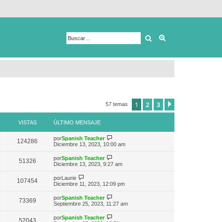
Buscar
Búsqueda avanza
1
2
3
Siguiente
57 temas
VISTAS
ÚLTIMO MENSAJE
V
por
Spanish Teacher
124286
e
Diciembre 13, 2023, 10:00 am
r
ú
V
por
Spanish Teacher
51326
l
e
Diciembre 13, 2023, 9:27 am
t
r
i
ú
V
por
Laurie
m
107454
l
e
Diciembre 11, 2023, 12:09 pm
o
t
r
m
i
ú
e
V
por
Spanish Teacher
m
73369
l
n
e
Septiembre 25, 2023, 11:27 am
o
t
s
r
m
i
a
ú
e
V
por
Spanish Teacher
m
52043
j
l