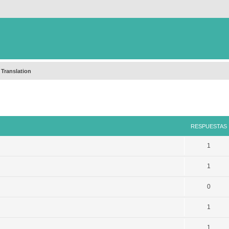
 Translation
queda avanzada
RESPUESTAS
1
1
0
1
1