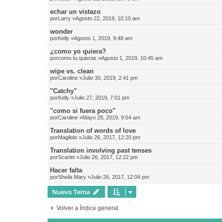
echar un vistazo
por
Larry
»Agosto 22, 2019, 10:10 am
wonder
por
Kelly
»Agosto 1, 2019, 9:48 am
¿como yo quiera?
por
como tu quieras
»Agosto 1, 2019, 10:45 am
wipe vs. clean
por
Caroline
»Julio 30, 2019, 2:41 pm
"Catchy"
por
Kelly
»Julio 27, 2019, 7:01 pm
"como si fuera poco"
por
Caroline
»Mayo 28, 2019, 9:54 am
Translation of words of love
por
Magliolo
»Julio 26, 2017, 12:20 pm
Translation involving past tenses
por
Scarlet
»Julio 26, 2017, 12:22 pm
Hacer falta
por
Sheila Mary
»Julio 26, 2017, 12:04 pm
Nuevo Tema
Volver a Índice general