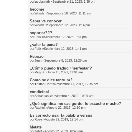
por
jacobsmith
»Septiembre 21, 2023, 1:39 pm
become
por
Woods
»Septiembre 18, 2023, 11:11 am
Saber vs conocer
por
Woods
»Septiembre 12, 2023, 1:14 pm
soportar???
por
Felix
»Septiembre 12, 2023, 1:37 pm
¿valer la pena?
por
Felix
»Septiembre 12, 2023, 1:41 pm
Rebozo
por
Jean
»Septiembre 8, 2023, 12:28 pm
¿Cómo puedo traducir 'ser/estar'?
por
Meg S.
»Junio 15, 2021, 11:01 am
Como se dice tantrum?
por
Tristan Hart
»Noviembre 17, 2017, 12:35 pm
condicinal
por
Sebastian
»Noviembre 4, 2019, 10:09 am
¿Qué significa me cae gordo, lo escucho mucho?
por
Rachel
»Agosto 22, 2017, 12:10 pm
Es correcto usar la palabra versus
por
Rose
»Agosto 29, 2019, 12:14 pm
Metate
por
Juliet
»Agosto 22, 2019, 10:46 am