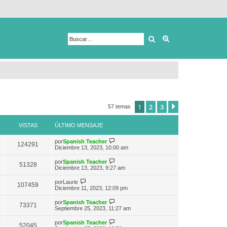
Buscar
Búsqueda avanza
1
2
3
Siguiente
57 temas
VISTAS
ÚLTIMO MENSAJE
V
por
Spanish Teacher
124291
e
Diciembre 13, 2023, 10:00 am
r
ú
V
por
Spanish Teacher
51328
l
e
Diciembre 13, 2023, 9:27 am
t
r
i
ú
V
por
Laurie
m
107459
l
e
Diciembre 11, 2023, 12:09 pm
o
t
r
m
i
ú
e
V
por
Spanish Teacher
m
73371
l
n
e
Septiembre 25, 2023, 11:27 am
o
t
s
r
m
i
a
ú
e
V
por
Spanish Teacher
m
52045
j
l