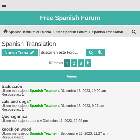
Free Spanish Forum
B
Spanish Institute of Puebla
Free Spanish Forum
Spanish Translation
u
Spanish Translation
s
Buscar
Búsqueda avanzad
Nuevo Tema
c
a
1
2
3
Siguiente
57 temas
r
Temas
traducción
Último mensajepor
Spanish Teacher
«
Diciembre 13, 2023, 10:00 am
Respuestas:
1
cats and dogs?
Último mensajepor
Spanish Teacher
«
Diciembre 13, 2023, 9:27 am
Respuestas:
1
Que significa
Último mensajepor
Laurie
«
Diciembre 11, 2023, 12:09 pm
knock on wood
Último mensajepor
Spanish Teacher
«
Septiembre 25, 2023, 11:27 am
Respuestas:
1