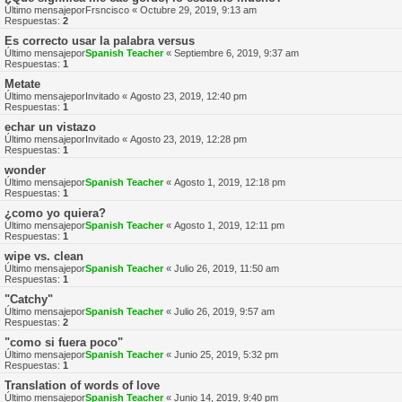
Último mensajepor
Frsncisco
«
Octubre 29, 2019, 9:13 am
Respuestas:
2
Es correcto usar la palabra versus
Último mensajepor
Spanish Teacher
«
Septiembre 6, 2019, 9:37 am
Respuestas:
1
Metate
Último mensajepor
Invitado
«
Agosto 23, 2019, 12:40 pm
Respuestas:
1
echar un vistazo
Último mensajepor
Invitado
«
Agosto 23, 2019, 12:28 pm
Respuestas:
1
wonder
Último mensajepor
Spanish Teacher
«
Agosto 1, 2019, 12:18 pm
Respuestas:
1
¿como yo quiera?
Último mensajepor
Spanish Teacher
«
Agosto 1, 2019, 12:11 pm
Respuestas:
1
wipe vs. clean
Último mensajepor
Spanish Teacher
«
Julio 26, 2019, 11:50 am
Respuestas:
1
"Catchy"
Último mensajepor
Spanish Teacher
«
Julio 26, 2019, 9:57 am
Respuestas:
2
"como si fuera poco"
Último mensajepor
Spanish Teacher
«
Junio 25, 2019, 5:32 pm
Respuestas:
1
Translation of words of love
Último mensajepor
Spanish Teacher
«
Junio 14, 2019, 9:40 pm