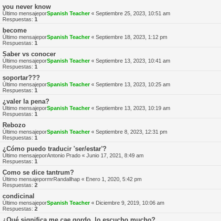
you never know
Último mensajepor
Spanish Teacher
«
Septiembre 25, 2023, 10:51 am
Respuestas:
1
become
Último mensajepor
Spanish Teacher
«
Septiembre 18, 2023, 1:12 pm
Respuestas:
1
Saber vs conocer
Último mensajepor
Spanish Teacher
«
Septiembre 13, 2023, 10:41 am
Respuestas:
1
soportar???
Último mensajepor
Spanish Teacher
«
Septiembre 13, 2023, 10:25 am
Respuestas:
1
¿valer la pena?
Último mensajepor
Spanish Teacher
«
Septiembre 13, 2023, 10:19 am
Respuestas:
1
Rebozo
Último mensajepor
Spanish Teacher
«
Septiembre 8, 2023, 12:31 pm
Respuestas:
1
¿Cómo puedo traducir 'ser/estar'?
Último mensajepor
Antonio Prado
«
Junio 17, 2021, 8:49 am
Respuestas:
1
Como se dice tantrum?
Último mensajepor
mrRandallhap
«
Enero 1, 2020, 5:42 pm
Respuestas:
2
condicinal
Último mensajepor
Spanish Teacher
«
Diciembre 9, 2019, 10:06 am
Respuestas:
2
¿Qué significa me cae gordo, lo escucho mucho?