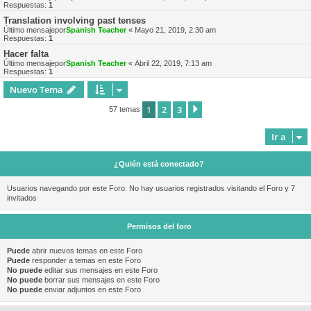
Respuestas:
1
Translation involving past tenses
Último mensajepor
Spanish Teacher
«
Mayo 21, 2019, 2:30 am
Respuestas:
1
Hacer falta
Último mensajepor
Spanish Teacher
«
Abril 22, 2019, 7:13 am
Respuestas:
1
Nuevo Tema
1
2
3
Siguiente
57 temas
Ir a
¿Quién está conectado?
Usuarios navegando por este Foro: No hay usuarios registrados visitando el Foro y 7
invitados
Permisos del foro
Puede
abrir nuevos temas en este Foro
Puede
responder a temas en este Foro
No puede
editar sus mensajes en este Foro
No puede
borrar sus mensajes en este Foro
No puede
enviar adjuntos en este Foro