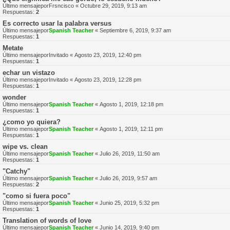
Último mensajepor
Frsncisco
«
Octubre 29, 2019, 9:13 am
Respuestas:
2
Es correcto usar la palabra versus
Último mensajepor
Spanish Teacher
«
Septiembre 6, 2019, 9:37 am
Respuestas:
1
Metate
Último mensajepor
Invitado
«
Agosto 23, 2019, 12:40 pm
Respuestas:
1
echar un vistazo
Último mensajepor
Invitado
«
Agosto 23, 2019, 12:28 pm
Respuestas:
1
wonder
Último mensajepor
Spanish Teacher
«
Agosto 1, 2019, 12:18 pm
Respuestas:
1
¿como yo quiera?
Último mensajepor
Spanish Teacher
«
Agosto 1, 2019, 12:11 pm
Respuestas:
1
wipe vs. clean
Último mensajepor
Spanish Teacher
«
Julio 26, 2019, 11:50 am
Respuestas:
1
"Catchy"
Último mensajepor
Spanish Teacher
«
Julio 26, 2019, 9:57 am
Respuestas:
2
"como si fuera poco"
Último mensajepor
Spanish Teacher
«
Junio 25, 2019, 5:32 pm
Respuestas:
1
Translation of words of love
Último mensajepor
Spanish Teacher
«
Junio 14, 2019, 9:40 pm