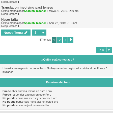
Respuestas:
1
Translation involving past tenses
Último mensajepor
Spanish Teacher
«
Mayo 21, 2019, 2:30 am
Respuestas:
1
Hacer falta
Último mensajepor
Spanish Teacher
«
Abril 22, 2019, 7:13 am
Respuestas:
1
Nuevo Tema
1
2
3
Siguiente
57 temas
Ir a
¿Quién está conectado?
Usuarios navegando por este Foro: No hay usuarios registrados visitando el Foro y 5
invitados
Permisos del foro
Puede
abrir nuevos temas en este Foro
Puede
responder a temas en este Foro
No puede
editar sus mensajes en este Foro
No puede
borrar sus mensajes en este Foro
No puede
enviar adjuntos en este Foro