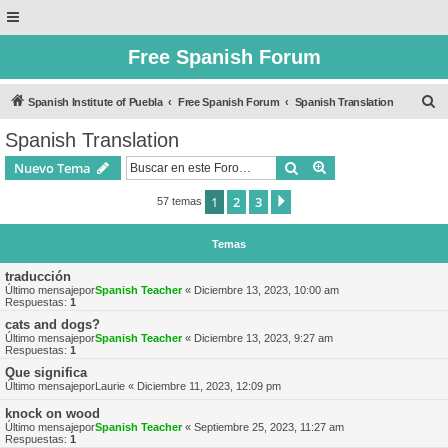
Free Spanish Forum
B
Spanish Institute of Puebla
Free Spanish Forum
Spanish Translation
u
Spanish Translation
s
Buscar
Búsqueda avanzad
Nuevo Tema
c
a
1
2
3
Siguiente
57 temas
r
Temas
traducción
Último mensajepor
Spanish Teacher
«
Diciembre 13, 2023, 10:00 am
Respuestas:
1
cats and dogs?
Último mensajepor
Spanish Teacher
«
Diciembre 13, 2023, 9:27 am
Respuestas:
1
Que significa
Último mensajepor
Laurie
«
Diciembre 11, 2023, 12:09 pm
knock on wood
Último mensajepor
Spanish Teacher
«
Septiembre 25, 2023, 11:27 am
Respuestas:
1