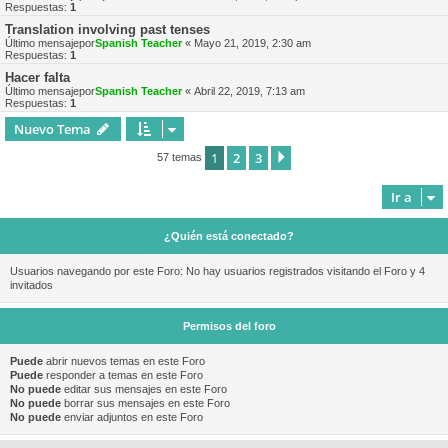
Respuestas:
1
Translation involving past tenses
Último mensajepor
Spanish Teacher
«
Mayo 21, 2019, 2:30 am
Respuestas:
1
Hacer falta
Último mensajepor
Spanish Teacher
«
Abril 22, 2019, 7:13 am
Respuestas:
1
Nuevo Tema
1
2
3
Siguiente
57 temas
Ir a
¿Quién está conectado?
Usuarios navegando por este Foro: No hay usuarios registrados visitando el Foro y 4
invitados
Permisos del foro
Puede
abrir nuevos temas en este Foro
Puede
responder a temas en este Foro
No puede
editar sus mensajes en este Foro
No puede
borrar sus mensajes en este Foro
No puede
enviar adjuntos en este Foro