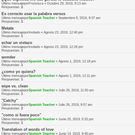
Último mensajepor
Frsncisco
«
Octubre 29, 2019, 9:13 am
Respuestas:
2
Es correcto usar la palabra versus
Último mensajepor
Spanish Teacher
«
Septiembre 6, 2019, 9:37 am
Respuestas:
1
Metate
Último mensajepor
Invitado
«
Agosto 23, 2019, 12:40 pm
Respuestas:
1
echar un vistazo
Último mensajepor
Invitado
«
Agosto 23, 2019, 12:28 pm
Respuestas:
1
wonder
Último mensajepor
Spanish Teacher
«
Agosto 1, 2019, 12:18 pm
Respuestas:
1
¿como yo quiera?
Último mensajepor
Spanish Teacher
«
Agosto 1, 2019, 12:11 pm
Respuestas:
1
wipe vs. clean
Último mensajepor
Spanish Teacher
«
Julio 26, 2019, 11:50 am
Respuestas:
1
"Catchy"
Último mensajepor
Spanish Teacher
«
Julio 26, 2019, 9:57 am
Respuestas:
2
"como si fuera poco"
Último mensajepor
Spanish Teacher
«
Junio 25, 2019, 5:32 pm
Respuestas:
1
Translation of words of love
Último mensajepor
Spanish Teacher
«
Junio 14, 2019, 9:40 pm