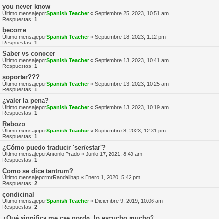
you never know
Último mensajepor
Spanish Teacher
«
Septiembre 25, 2023, 10:51 am
Respuestas:
1
become
Último mensajepor
Spanish Teacher
«
Septiembre 18, 2023, 1:12 pm
Respuestas:
1
Saber vs conocer
Último mensajepor
Spanish Teacher
«
Septiembre 13, 2023, 10:41 am
Respuestas:
1
soportar???
Último mensajepor
Spanish Teacher
«
Septiembre 13, 2023, 10:25 am
Respuestas:
1
¿valer la pena?
Último mensajepor
Spanish Teacher
«
Septiembre 13, 2023, 10:19 am
Respuestas:
1
Rebozo
Último mensajepor
Spanish Teacher
«
Septiembre 8, 2023, 12:31 pm
Respuestas:
1
¿Cómo puedo traducir 'ser/estar'?
Último mensajepor
Antonio Prado
«
Junio 17, 2021, 8:49 am
Respuestas:
1
Como se dice tantrum?
Último mensajepor
mrRandallhap
«
Enero 1, 2020, 5:42 pm
Respuestas:
2
condicinal
Último mensajepor
Spanish Teacher
«
Diciembre 9, 2019, 10:06 am
Respuestas:
2
¿Qué significa me cae gordo, lo escucho mucho?