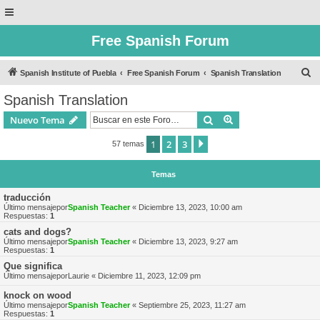
Free Spanish Forum
B
Spanish Institute of Puebla
Free Spanish Forum
Spanish Translation
u
Spanish Translation
s
Buscar
Búsqueda avanzad
Nuevo Tema
c
a
1
2
3
Siguiente
57 temas
r
Temas
traducción
Último mensajepor
Spanish Teacher
«
Diciembre 13, 2023, 10:00 am
Respuestas:
1
cats and dogs?
Último mensajepor
Spanish Teacher
«
Diciembre 13, 2023, 9:27 am
Respuestas:
1
Que significa
Último mensajepor
Laurie
«
Diciembre 11, 2023, 12:09 pm
knock on wood
Último mensajepor
Spanish Teacher
«
Septiembre 25, 2023, 11:27 am
Respuestas:
1