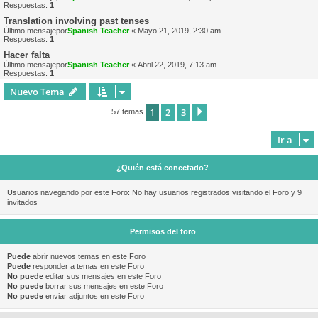
Respuestas:
1
Translation involving past tenses
Último mensajepor
Spanish Teacher
«
Mayo 21, 2019, 2:30 am
Respuestas:
1
Hacer falta
Último mensajepor
Spanish Teacher
«
Abril 22, 2019, 7:13 am
Respuestas:
1
Nuevo Tema
1
2
3
Siguiente
57 temas
Ir a
¿Quién está conectado?
Usuarios navegando por este Foro: No hay usuarios registrados visitando el Foro y 9
invitados
Permisos del foro
Puede
abrir nuevos temas en este Foro
Puede
responder a temas en este Foro
No puede
editar sus mensajes en este Foro
No puede
borrar sus mensajes en este Foro
No puede
enviar adjuntos en este Foro