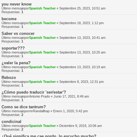
you never know
Último mensajepor
Spanish Teacher
«
Septiembre 25, 2023, 10:51 am
Respuestas:
1
become
Último mensajepor
Spanish Teacher
«
Septiembre 18, 2023, 1:12 pm
Respuestas:
1
Saber vs conocer
Último mensajepor
Spanish Teacher
«
Septiembre 13, 2023, 10:41 am
Respuestas:
1
soportar???
Último mensajepor
Spanish Teacher
«
Septiembre 13, 2023, 10:25 am
Respuestas:
1
¿valer la pena?
Último mensajepor
Spanish Teacher
«
Septiembre 13, 2023, 10:19 am
Respuestas:
1
Rebozo
Último mensajepor
Spanish Teacher
«
Septiembre 8, 2023, 12:31 pm
Respuestas:
1
¿Cómo puedo traducir 'ser/estar'?
Último mensajepor
Antonio Prado
«
Junio 17, 2021, 8:49 am
Respuestas:
1
Como se dice tantrum?
Último mensajepor
mrRandallhap
«
Enero 1, 2020, 5:42 pm
Respuestas:
2
condicinal
Último mensajepor
Spanish Teacher
«
Diciembre 9, 2019, 10:06 am
Respuestas:
2
¿Qué significa me cae gordo, lo escucho mucho?