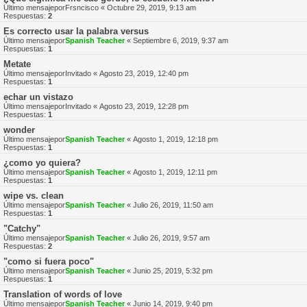
Último mensajepor
Frsncisco
«
Octubre 29, 2019, 9:13 am
Respuestas:
2
Es correcto usar la palabra versus
Último mensajepor
Spanish Teacher
«
Septiembre 6, 2019, 9:37 am
Respuestas:
1
Metate
Último mensajepor
Invitado
«
Agosto 23, 2019, 12:40 pm
Respuestas:
1
echar un vistazo
Último mensajepor
Invitado
«
Agosto 23, 2019, 12:28 pm
Respuestas:
1
wonder
Último mensajepor
Spanish Teacher
«
Agosto 1, 2019, 12:18 pm
Respuestas:
1
¿como yo quiera?
Último mensajepor
Spanish Teacher
«
Agosto 1, 2019, 12:11 pm
Respuestas:
1
wipe vs. clean
Último mensajepor
Spanish Teacher
«
Julio 26, 2019, 11:50 am
Respuestas:
1
"Catchy"
Último mensajepor
Spanish Teacher
«
Julio 26, 2019, 9:57 am
Respuestas:
2
"como si fuera poco"
Último mensajepor
Spanish Teacher
«
Junio 25, 2019, 5:32 pm
Respuestas:
1
Translation of words of love
Último mensajepor
Spanish Teacher
«
Junio 14, 2019, 9:40 pm