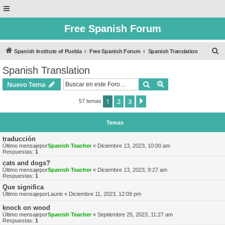
Free Spanish Forum
B
Spanish Institute of Puebla
Free Spanish Forum
Spanish Translation
u
Spanish Translation
s
Buscar
Búsqueda avanzad
Nuevo Tema
c
a
1
2
3
Siguiente
57 temas
r
Temas
traducción
Último mensajepor
Spanish Teacher
«
Diciembre 13, 2023, 10:00 am
Respuestas:
1
cats and dogs?
Último mensajepor
Spanish Teacher
«
Diciembre 13, 2023, 9:27 am
Respuestas:
1
Que significa
Último mensajepor
Laurie
«
Diciembre 11, 2023, 12:09 pm
knock on wood
Último mensajepor
Spanish Teacher
«
Septiembre 25, 2023, 11:27 am
Respuestas:
1