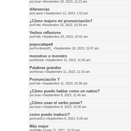
por
Jean
»Noviembre 29, 2023, 11:13 am
diferencias
por
Laurie
»Septiembre 12, 2023, 1:53 pm
¿Cómo mejoro mi pronunciación?
por
Felix
»Noviembre 16, 2023, 10:39 am
Verbos reflexivos
por
Felix
»Septiembre 20, 2023, 10:41 am
popocatepetl
por
FerdinandS_
»Septiembre 18, 2023, 11:07 am
monstruo o monstro
por
Woods
»Septiembre 11, 2023, 11:05 am
Palabras grandes
por
Renae
»Septiembre 11, 2023, 11:16 am
Pronunciación Y
por
Felix
»Septiembre 11, 2023, 10:36 am
¿Cómo puedo hablar como un nativo?
por
Jean
»Septiembre 8, 2023, 11:46 am
¿Cómo usan el verbo poner?
por
Jean
»Septiembre 8, 2023, 10:36 am
como puedo traducir?
por
IvanGu
»Septiembre 8, 2023, 9:29 am
Más mejor
por
Philip
»Junio 22, 2021, 10:33 am