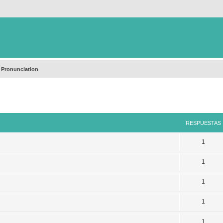
 Pronunciation
queda avanzada
RESPUESTAS
1
1
1
1
1