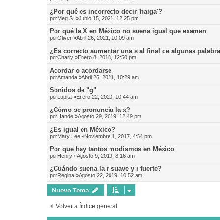
¿Por qué es incorrecto decir 'haiga'?
por
Meg S.
»Junio 15, 2021, 12:25 pm
Por qué la X en México no suena igual que examen
por
Oliver
»Abril 26, 2021, 10:09 am
¿Es correcto aumentar una s al final de algunas palabr
por
Charly
»Enero 8, 2018, 12:50 pm
Acordar o acordarse
por
Amanda
»Abril 26, 2021, 10:29 am
Sonidos de "g"
por
Lupita
»Enero 22, 2020, 10:44 am
¿Cómo se pronuncia la x?
por
Hande
»Agosto 29, 2019, 12:49 pm
¿Es igual en México?
por
Mary Lee
»Noviembre 1, 2017, 4:54 pm
Por que hay tantos modismos en México
por
Henry
»Agosto 9, 2019, 8:16 am
¿Cuándo suena la r suave y r fuerte?
por
Regina
»Agosto 22, 2019, 10:52 am
Nuevo Tema
Volver a Índice general