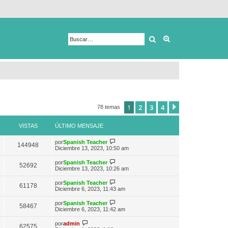
Buscar
Búsqueda avanza
1
2
3
4
Siguiente
78 temas
VISTAS
ÚLTIMO MENSAJE
V
por
Spanish Teacher
144948
e
Diciembre 13, 2023, 10:50 am
r
ú
V
por
Spanish Teacher
52692
l
e
Diciembre 13, 2023, 10:26 am
t
r
i
ú
V
por
Spanish Teacher
m
61178
l
e
Diciembre 6, 2023, 11:43 am
o
t
r
m
i
ú
e
V
por
Spanish Teacher
m
58467
l
n
e
Diciembre 6, 2023, 11:42 am
o
t
s
r
m
i
a
ú
V
e
por
admin
m
62575
j
l