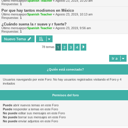
Último mensajepor
Spanish Teacher
«
Agosto 23, 2019, 10:20 am
Respuestas:
1
Por que hay tantos modismos en México
Último mensajepor
Spanish Teacher
«
Agosto 23, 2019, 10:13 am
Respuestas:
1
¿Cuándo suena la r suave y r fuerte?
Último mensajepor
Spanish Teacher
«
Agosto 23, 2019, 9:56 am
Respuestas:
1
Nuevo Tema
1
2
3
4
Siguiente
78 temas
Ir a
¿Quién está conectado?
Usuarios navegando por este Foro: No hay usuarios registrados visitando el Foro y 4
invitados
Permisos del foro
Puede
abrir nuevos temas en este Foro
Puede
responder a temas en este Foro
No puede
editar sus mensajes en este Foro
No puede
borrar sus mensajes en este Foro
No puede
enviar adjuntos en este Foro