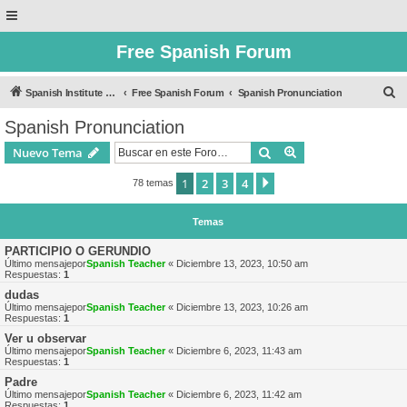
Free Spanish Forum
B
Spanish Institute of Puebla
Free Spanish Forum
Spanish Pronunciation
u
Spanish Pronunciation
s
Buscar
Búsqueda avanzad
Nuevo Tema
c
a
1
2
3
4
Siguiente
78 temas
r
Temas
PARTICIPIO O GERUNDIO
Último mensajepor
Spanish Teacher
«
Diciembre 13, 2023, 10:50 am
Respuestas:
1
dudas
Último mensajepor
Spanish Teacher
«
Diciembre 13, 2023, 10:26 am
Respuestas:
1
Ver u observar
Último mensajepor
Spanish Teacher
«
Diciembre 6, 2023, 11:43 am
Respuestas:
1
Padre
Último mensajepor
Spanish Teacher
«
Diciembre 6, 2023, 11:42 am
Respuestas:
1