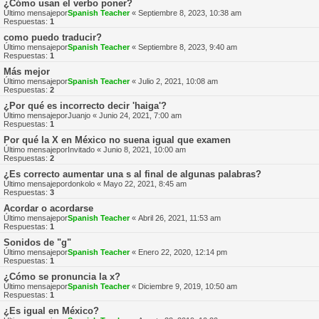
¿Cómo usan el verbo poner?
Último mensajepor
Spanish Teacher
«
Septiembre 8, 2023, 10:38 am
Respuestas:
1
como puedo traducir?
Último mensajepor
Spanish Teacher
«
Septiembre 8, 2023, 9:40 am
Respuestas:
1
Más mejor
Último mensajepor
Spanish Teacher
«
Julio 2, 2021, 10:08 am
Respuestas:
2
¿Por qué es incorrecto decir 'haiga'?
Último mensajepor
Juanjo
«
Junio 24, 2021, 7:00 am
Respuestas:
1
Por qué la X en México no suena igual que examen
Último mensajepor
Invitado
«
Junio 8, 2021, 10:00 am
Respuestas:
2
¿Es correcto aumentar una s al final de algunas palabras?
Último mensajepor
donkolo
«
Mayo 22, 2021, 8:45 am
Respuestas:
3
Acordar o acordarse
Último mensajepor
Spanish Teacher
«
Abril 26, 2021, 11:53 am
Respuestas:
1
Sonidos de "g"
Último mensajepor
Spanish Teacher
«
Enero 22, 2020, 12:14 pm
Respuestas:
1
¿Cómo se pronuncia la x?
Último mensajepor
Spanish Teacher
«
Diciembre 9, 2019, 10:50 am
Respuestas:
1
¿Es igual en México?