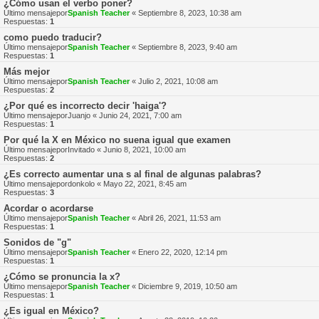
¿Cómo usan el verbo poner?
Último mensajepor
Spanish Teacher
«
Septiembre 8, 2023, 10:38 am
Respuestas:
1
como puedo traducir?
Último mensajepor
Spanish Teacher
«
Septiembre 8, 2023, 9:40 am
Respuestas:
1
Más mejor
Último mensajepor
Spanish Teacher
«
Julio 2, 2021, 10:08 am
Respuestas:
2
¿Por qué es incorrecto decir 'haiga'?
Último mensajepor
Juanjo
«
Junio 24, 2021, 7:00 am
Respuestas:
1
Por qué la X en México no suena igual que examen
Último mensajepor
Invitado
«
Junio 8, 2021, 10:00 am
Respuestas:
2
¿Es correcto aumentar una s al final de algunas palabras?
Último mensajepor
donkolo
«
Mayo 22, 2021, 8:45 am
Respuestas:
3
Acordar o acordarse
Último mensajepor
Spanish Teacher
«
Abril 26, 2021, 11:53 am
Respuestas:
1
Sonidos de "g"
Último mensajepor
Spanish Teacher
«
Enero 22, 2020, 12:14 pm
Respuestas:
1
¿Cómo se pronuncia la x?
Último mensajepor
Spanish Teacher
«
Diciembre 9, 2019, 10:50 am
Respuestas:
1
¿Es igual en México?