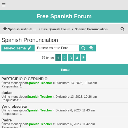
Free Spanish Forum
B
Spanish Institute of Puebla
Free Spanish Forum
Spanish Pronunciation
u
Spanish Pronunciation
s
Buscar
Búsqueda avanzad
Nuevo Tema
c
a
1
2
3
4
Siguiente
78 temas
r
Temas
PARTICIPIO O GERUNDIO
Último mensajepor
Spanish Teacher
«
Diciembre 13, 2023, 10:50 am
Respuestas:
1
dudas
Último mensajepor
Spanish Teacher
«
Diciembre 13, 2023, 10:26 am
Respuestas:
1
Ver u observar
Último mensajepor
Spanish Teacher
«
Diciembre 6, 2023, 11:43 am
Respuestas:
1
Padre
Último mensajepor
Spanish Teacher
«
Diciembre 6, 2023, 11:42 am
Respuestas:
1