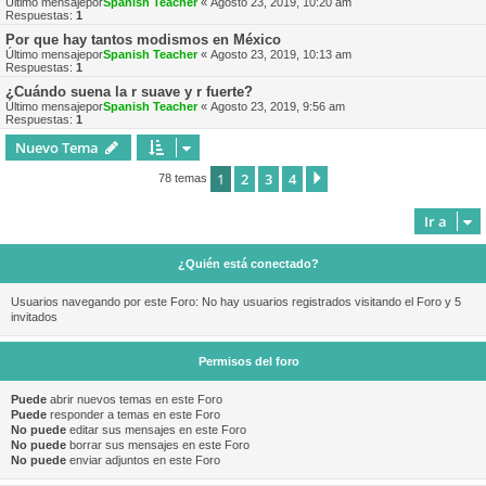
Último mensajepor
Spanish Teacher
«
Agosto 23, 2019, 10:20 am
Respuestas:
1
Por que hay tantos modismos en México
Último mensajepor
Spanish Teacher
«
Agosto 23, 2019, 10:13 am
Respuestas:
1
¿Cuándo suena la r suave y r fuerte?
Último mensajepor
Spanish Teacher
«
Agosto 23, 2019, 9:56 am
Respuestas:
1
Nuevo Tema
1
2
3
4
Siguiente
78 temas
Ir a
¿Quién está conectado?
Usuarios navegando por este Foro: No hay usuarios registrados visitando el Foro y 5
invitados
Permisos del foro
Puede
abrir nuevos temas en este Foro
Puede
responder a temas en este Foro
No puede
editar sus mensajes en este Foro
No puede
borrar sus mensajes en este Foro
No puede
enviar adjuntos en este Foro