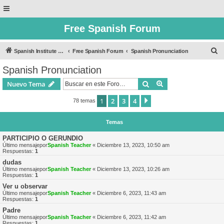
Free Spanish Forum
B
Spanish Institute of Puebla
Free Spanish Forum
Spanish Pronunciation
u
Spanish Pronunciation
s
Buscar
Búsqueda avanzad
Nuevo Tema
c
a
1
2
3
4
Siguiente
78 temas
r
Temas
PARTICIPIO O GERUNDIO
Último mensajepor
Spanish Teacher
«
Diciembre 13, 2023, 10:50 am
Respuestas:
1
dudas
Último mensajepor
Spanish Teacher
«
Diciembre 13, 2023, 10:26 am
Respuestas:
1
Ver u observar
Último mensajepor
Spanish Teacher
«
Diciembre 6, 2023, 11:43 am
Respuestas:
1
Padre
Último mensajepor
Spanish Teacher
«
Diciembre 6, 2023, 11:42 am
Respuestas:
1