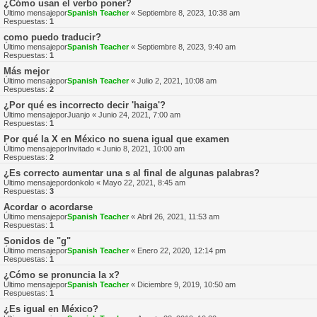
¿Cómo usan el verbo poner?
Último mensajepor
Spanish Teacher
«
Septiembre 8, 2023, 10:38 am
Respuestas:
1
como puedo traducir?
Último mensajepor
Spanish Teacher
«
Septiembre 8, 2023, 9:40 am
Respuestas:
1
Más mejor
Último mensajepor
Spanish Teacher
«
Julio 2, 2021, 10:08 am
Respuestas:
2
¿Por qué es incorrecto decir 'haiga'?
Último mensajepor
Juanjo
«
Junio 24, 2021, 7:00 am
Respuestas:
1
Por qué la X en México no suena igual que examen
Último mensajepor
Invitado
«
Junio 8, 2021, 10:00 am
Respuestas:
2
¿Es correcto aumentar una s al final de algunas palabras?
Último mensajepor
donkolo
«
Mayo 22, 2021, 8:45 am
Respuestas:
3
Acordar o acordarse
Último mensajepor
Spanish Teacher
«
Abril 26, 2021, 11:53 am
Respuestas:
1
Sonidos de "g"
Último mensajepor
Spanish Teacher
«
Enero 22, 2020, 12:14 pm
Respuestas:
1
¿Cómo se pronuncia la x?
Último mensajepor
Spanish Teacher
«
Diciembre 9, 2019, 10:50 am
Respuestas:
1
¿Es igual en México?