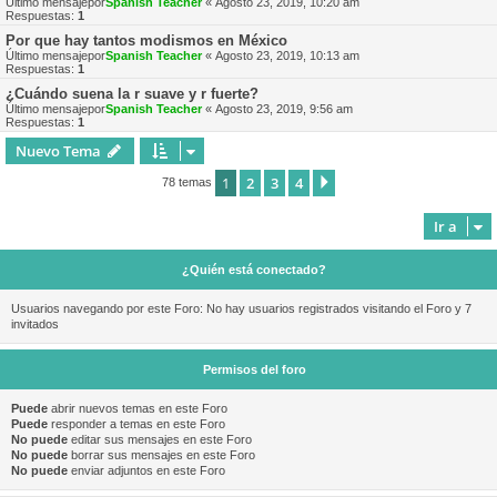
Último mensajepor
Spanish Teacher
«
Agosto 23, 2019, 10:20 am
Respuestas:
1
Por que hay tantos modismos en México
Último mensajepor
Spanish Teacher
«
Agosto 23, 2019, 10:13 am
Respuestas:
1
¿Cuándo suena la r suave y r fuerte?
Último mensajepor
Spanish Teacher
«
Agosto 23, 2019, 9:56 am
Respuestas:
1
Nuevo Tema
1
2
3
4
Siguiente
78 temas
Ir a
¿Quién está conectado?
Usuarios navegando por este Foro: No hay usuarios registrados visitando el Foro y 7
invitados
Permisos del foro
Puede
abrir nuevos temas en este Foro
Puede
responder a temas en este Foro
No puede
editar sus mensajes en este Foro
No puede
borrar sus mensajes en este Foro
No puede
enviar adjuntos en este Foro