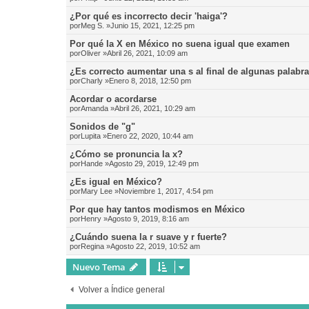
¿Por qué es incorrecto decir 'haiga'?
por
Meg S.
»Junio 15, 2021, 12:25 pm
Por qué la X en México no suena igual que examen
por
Oliver
»Abril 26, 2021, 10:09 am
¿Es correcto aumentar una s al final de algunas palabr
por
Charly
»Enero 8, 2018, 12:50 pm
Acordar o acordarse
por
Amanda
»Abril 26, 2021, 10:29 am
Sonidos de "g"
por
Lupita
»Enero 22, 2020, 10:44 am
¿Cómo se pronuncia la x?
por
Hande
»Agosto 29, 2019, 12:49 pm
¿Es igual en México?
por
Mary Lee
»Noviembre 1, 2017, 4:54 pm
Por que hay tantos modismos en México
por
Henry
»Agosto 9, 2019, 8:16 am
¿Cuándo suena la r suave y r fuerte?
por
Regina
»Agosto 22, 2019, 10:52 am
Nuevo Tema
Volver a Índice general