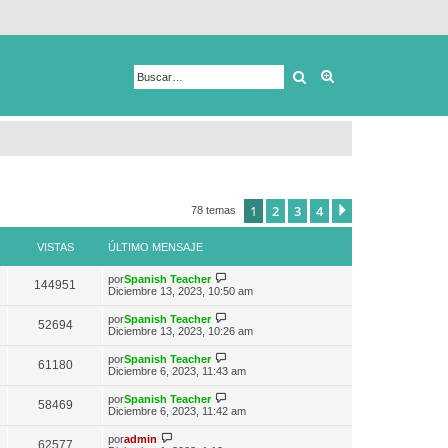
Buscar
Búsqueda avanza
1
2
3
4
Siguiente
78 temas
VISTAS
ÚLTIMO MENSAJE
V
por
Spanish Teacher
144951
e
Diciembre 13, 2023, 10:50 am
r
ú
V
por
Spanish Teacher
52694
l
e
Diciembre 13, 2023, 10:26 am
t
r
i
ú
V
por
Spanish Teacher
m
61180
l
e
Diciembre 6, 2023, 11:43 am
o
t
r
m
i
ú
e
V
por
Spanish Teacher
m
58469
l
n
e
Diciembre 6, 2023, 11:42 am
o
t
s
r
m
i
a
ú
V
e
por
admin
m
62577
j
l