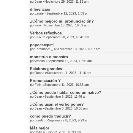
por
Jean
»Noviembre 29, 2023, 11:13 am
diferencias
por
Laurie
»Septiembre 12, 2023, 1:53 pm
¿Cómo mejoro mi pronunciación?
por
Felix
»Noviembre 16, 2023, 10:39 am
Verbos reflexivos
por
Felix
»Septiembre 20, 2023, 10:41 am
popocatepetl
por
FerdinandS_
»Septiembre 18, 2023, 11:07 am
monstruo o monstro
por
Woods
»Septiembre 11, 2023, 11:05 am
Palabras grandes
por
Renae
»Septiembre 11, 2023, 11:16 am
Pronunciación Y
por
Felix
»Septiembre 11, 2023, 10:36 am
¿Cómo puedo hablar como un nativo?
por
Jean
»Septiembre 8, 2023, 11:46 am
¿Cómo usan el verbo poner?
por
Jean
»Septiembre 8, 2023, 10:36 am
como puedo traducir?
por
IvanGu
»Septiembre 8, 2023, 9:29 am
Más mejor
por
Philip
»Junio 22, 2021, 10:33 am