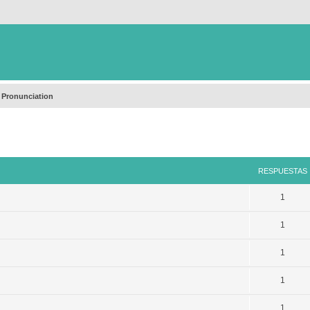
 Pronunciation
queda avanzada
RESPUESTAS
1
1
1
1
1