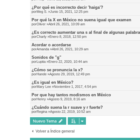
¿Por qué es incorrecto decir 'haiga'?
por
Meg S.
»Junio 15, 2021, 12:25 pm
Por qué la X en México no suena igual que examen
por
Oliver
»Abril 26, 2021, 10:09 am
¿Es correcto aumentar una s al final de algunas palabr
por
Charly
»Enero 8, 2018, 12:50 pm
Acordar o acordarse
por
Amanda
»Abril 26, 2021, 10:29 am
Sonidos de "g"
por
Lupita
»Enero 22, 2020, 10:44 am
¿Cómo se pronuncia la x?
por
Hande
»Agosto 29, 2019, 12:49 pm
¿Es igual en México?
por
Mary Lee
»Noviembre 1, 2017, 4:54 pm
Por que hay tantos modismos en México
por
Henry
»Agosto 9, 2019, 8:16 am
¿Cuándo suena la r suave y r fuerte?
por
Regina
»Agosto 22, 2019, 10:52 am
Nuevo Tema
Volver a Índice general