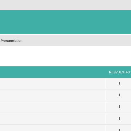
 Pronunciation
queda avanzada
RESPUESTAS
1
1
1
1
1