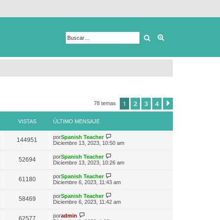
Buscar
Búsqueda avanza
1
2
3
4
Siguiente
78 temas
VISTAS
ÚLTIMO MENSAJE
V
por
Spanish Teacher
144951
e
Diciembre 13, 2023, 10:50 am
r
ú
V
por
Spanish Teacher
52694
l
e
Diciembre 13, 2023, 10:26 am
t
r
i
ú
V
por
Spanish Teacher
m
61180
l
e
Diciembre 6, 2023, 11:43 am
o
t
r
m
i
ú
e
V
por
Spanish Teacher
m
58469
l
n
e
Diciembre 6, 2023, 11:42 am
o
t
s
r
m
i
a
ú
V
e
por
admin
m
62577
j
l