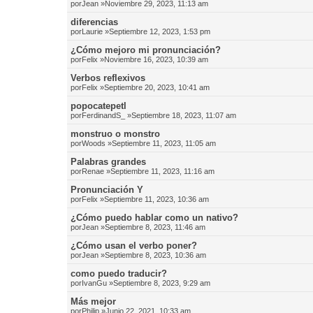
por
Jean
»Noviembre 29, 2023, 11:13 am
diferencias
por
Laurie
»Septiembre 12, 2023, 1:53 pm
¿Cómo mejoro mi pronunciación?
por
Felix
»Noviembre 16, 2023, 10:39 am
Verbos reflexivos
por
Felix
»Septiembre 20, 2023, 10:41 am
popocatepetl
por
FerdinandS_
»Septiembre 18, 2023, 11:07 am
monstruo o monstro
por
Woods
»Septiembre 11, 2023, 11:05 am
Palabras grandes
por
Renae
»Septiembre 11, 2023, 11:16 am
Pronunciación Y
por
Felix
»Septiembre 11, 2023, 10:36 am
¿Cómo puedo hablar como un nativo?
por
Jean
»Septiembre 8, 2023, 11:46 am
¿Cómo usan el verbo poner?
por
Jean
»Septiembre 8, 2023, 10:36 am
como puedo traducir?
por
IvanGu
»Septiembre 8, 2023, 9:29 am
Más mejor
por
Philip
»Junio 22, 2021, 10:33 am