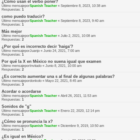
¿Cómo usan el verbo poner?
Último mensajepor
Spanish Teacher
«
Septiembre 8, 2023, 10:38 am
Respuestas:
1
como puedo traducir?
Último mensajepor
Spanish Teacher
«
Septiembre 8, 2023, 9:40 am
Respuestas:
1
Más mejor
Último mensajepor
Spanish Teacher
«
Julio 2, 2021, 10:08 am
Respuestas:
2
¿Por qué es incorrecto decir 'haiga'?
Último mensajepor
Juanjo
«
Junio 24, 2021, 7:00 am
Respuestas:
1
Por qué la X en México no suena igual que examen
Último mensajepor
Invitado
«
Junio 8, 2021, 10:00 am
Respuestas:
2
¿Es correcto aumentar una s al final de algunas palabras?
Último mensajepor
donkolo
«
Mayo 22, 2021, 8:45 am
Respuestas:
3
Acordar o acordarse
Último mensajepor
Spanish Teacher
«
Abril 26, 2021, 11:53 am
Respuestas:
1
Sonidos de "g"
Último mensajepor
Spanish Teacher
«
Enero 22, 2020, 12:14 pm
Respuestas:
1
¿Cómo se pronuncia la x?
Último mensajepor
Spanish Teacher
«
Diciembre 9, 2019, 10:50 am
Respuestas:
1
¿Es igual en México?