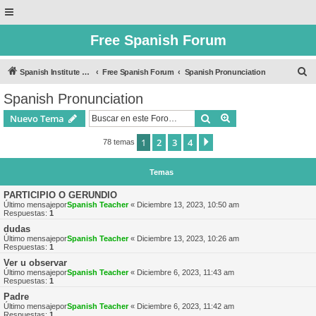
Free Spanish Forum
B
Spanish Institute of Puebla
Free Spanish Forum
Spanish Pronunciation
u
Spanish Pronunciation
s
Buscar
Búsqueda avanzad
Nuevo Tema
c
a
1
2
3
4
Siguiente
78 temas
r
Temas
PARTICIPIO O GERUNDIO
Último mensajepor
Spanish Teacher
«
Diciembre 13, 2023, 10:50 am
Respuestas:
1
dudas
Último mensajepor
Spanish Teacher
«
Diciembre 13, 2023, 10:26 am
Respuestas:
1
Ver u observar
Último mensajepor
Spanish Teacher
«
Diciembre 6, 2023, 11:43 am
Respuestas:
1
Padre
Último mensajepor
Spanish Teacher
«
Diciembre 6, 2023, 11:42 am
Respuestas:
1