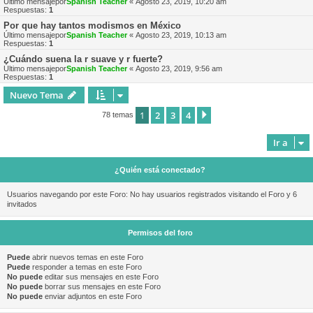
Último mensajepor
Spanish Teacher
«
Agosto 23, 2019, 10:20 am
Respuestas:
1
Por que hay tantos modismos en México
Último mensajepor
Spanish Teacher
«
Agosto 23, 2019, 10:13 am
Respuestas:
1
¿Cuándo suena la r suave y r fuerte?
Último mensajepor
Spanish Teacher
«
Agosto 23, 2019, 9:56 am
Respuestas:
1
Nuevo Tema
1
2
3
4
Siguiente
78 temas
Ir a
¿Quién está conectado?
Usuarios navegando por este Foro: No hay usuarios registrados visitando el Foro y 6
invitados
Permisos del foro
Puede
abrir nuevos temas en este Foro
Puede
responder a temas en este Foro
No puede
editar sus mensajes en este Foro
No puede
borrar sus mensajes en este Foro
No puede
enviar adjuntos en este Foro