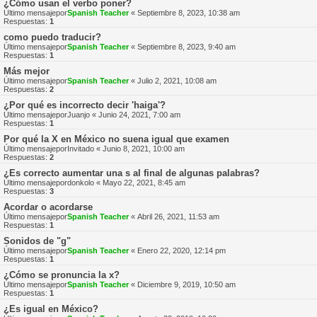
¿Cómo usan el verbo poner?
Último mensajepor
Spanish Teacher
«
Septiembre 8, 2023, 10:38 am
Respuestas:
1
como puedo traducir?
Último mensajepor
Spanish Teacher
«
Septiembre 8, 2023, 9:40 am
Respuestas:
1
Más mejor
Último mensajepor
Spanish Teacher
«
Julio 2, 2021, 10:08 am
Respuestas:
2
¿Por qué es incorrecto decir 'haiga'?
Último mensajepor
Juanjo
«
Junio 24, 2021, 7:00 am
Respuestas:
1
Por qué la X en México no suena igual que examen
Último mensajepor
Invitado
«
Junio 8, 2021, 10:00 am
Respuestas:
2
¿Es correcto aumentar una s al final de algunas palabras?
Último mensajepor
donkolo
«
Mayo 22, 2021, 8:45 am
Respuestas:
3
Acordar o acordarse
Último mensajepor
Spanish Teacher
«
Abril 26, 2021, 11:53 am
Respuestas:
1
Sonidos de "g"
Último mensajepor
Spanish Teacher
«
Enero 22, 2020, 12:14 pm
Respuestas:
1
¿Cómo se pronuncia la x?
Último mensajepor
Spanish Teacher
«
Diciembre 9, 2019, 10:50 am
Respuestas:
1
¿Es igual en México?