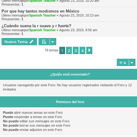
Último mensajepor
Spanish Teacher
«
Agosto 23, 2019, 10:20 am
Respuestas:
1
Por que hay tantos modismos en México
Último mensajepor
Spanish Teacher
«
Agosto 23, 2019, 10:13 am
Respuestas:
1
¿Cuándo suena la r suave y r fuerte?
Último mensajepor
Spanish Teacher
«
Agosto 23, 2019, 9:56 am
Respuestas:
1
Nuevo Tema
1
2
3
4
Siguiente
78 temas
Ir a
¿Quién está conectado?
Usuarios navegando por este Foro: No hay usuarios registrados visitando el Foro y 12
invitados
Permisos del foro
Puede
abrir nuevos temas en este Foro
Puede
responder a temas en este Foro
No puede
editar sus mensajes en este Foro
No puede
borrar sus mensajes en este Foro
No puede
enviar adjuntos en este Foro