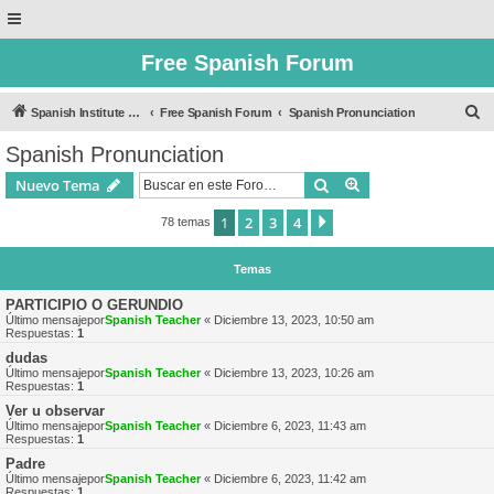
Free Spanish Forum
B
Spanish Institute of Puebla
Free Spanish Forum
Spanish Pronunciation
u
Spanish Pronunciation
s
Buscar
Búsqueda avanzad
Nuevo Tema
c
a
1
2
3
4
Siguiente
78 temas
r
Temas
PARTICIPIO O GERUNDIO
Último mensajepor
Spanish Teacher
«
Diciembre 13, 2023, 10:50 am
Respuestas:
1
dudas
Último mensajepor
Spanish Teacher
«
Diciembre 13, 2023, 10:26 am
Respuestas:
1
Ver u observar
Último mensajepor
Spanish Teacher
«
Diciembre 6, 2023, 11:43 am
Respuestas:
1
Padre
Último mensajepor
Spanish Teacher
«
Diciembre 6, 2023, 11:42 am
Respuestas:
1