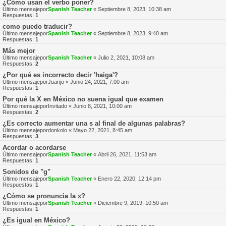
¿Cómo usan el verbo poner?
Último mensajepor
Spanish Teacher
«
Septiembre 8, 2023, 10:38 am
Respuestas:
1
como puedo traducir?
Último mensajepor
Spanish Teacher
«
Septiembre 8, 2023, 9:40 am
Respuestas:
1
Más mejor
Último mensajepor
Spanish Teacher
«
Julio 2, 2021, 10:08 am
Respuestas:
2
¿Por qué es incorrecto decir 'haiga'?
Último mensajepor
Juanjo
«
Junio 24, 2021, 7:00 am
Respuestas:
1
Por qué la X en México no suena igual que examen
Último mensajepor
Invitado
«
Junio 8, 2021, 10:00 am
Respuestas:
2
¿Es correcto aumentar una s al final de algunas palabras?
Último mensajepor
donkolo
«
Mayo 22, 2021, 8:45 am
Respuestas:
3
Acordar o acordarse
Último mensajepor
Spanish Teacher
«
Abril 26, 2021, 11:53 am
Respuestas:
1
Sonidos de "g"
Último mensajepor
Spanish Teacher
«
Enero 22, 2020, 12:14 pm
Respuestas:
1
¿Cómo se pronuncia la x?
Último mensajepor
Spanish Teacher
«
Diciembre 9, 2019, 10:50 am
Respuestas:
1
¿Es igual en México?