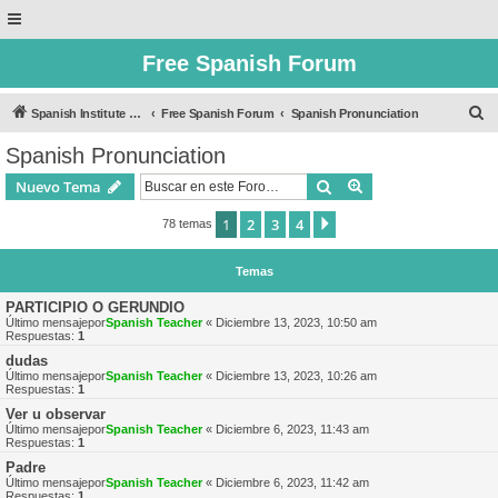
Free Spanish Forum
B
Spanish Institute of Puebla
Free Spanish Forum
Spanish Pronunciation
u
Spanish Pronunciation
s
Buscar
Búsqueda avanzad
Nuevo Tema
c
a
1
2
3
4
Siguiente
78 temas
r
Temas
PARTICIPIO O GERUNDIO
Último mensajepor
Spanish Teacher
«
Diciembre 13, 2023, 10:50 am
Respuestas:
1
dudas
Último mensajepor
Spanish Teacher
«
Diciembre 13, 2023, 10:26 am
Respuestas:
1
Ver u observar
Último mensajepor
Spanish Teacher
«
Diciembre 6, 2023, 11:43 am
Respuestas:
1
Padre
Último mensajepor
Spanish Teacher
«
Diciembre 6, 2023, 11:42 am
Respuestas:
1