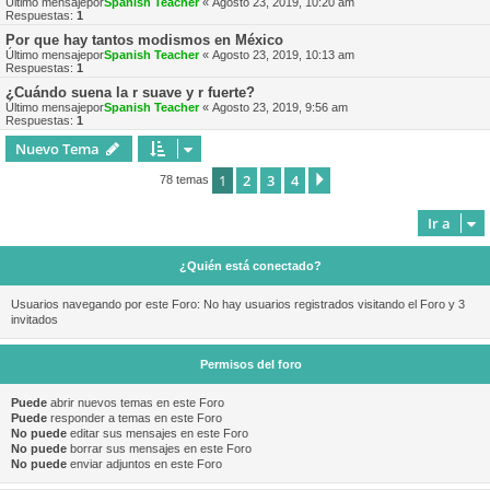
Último mensajepor
Spanish Teacher
«
Agosto 23, 2019, 10:20 am
Respuestas:
1
Por que hay tantos modismos en México
Último mensajepor
Spanish Teacher
«
Agosto 23, 2019, 10:13 am
Respuestas:
1
¿Cuándo suena la r suave y r fuerte?
Último mensajepor
Spanish Teacher
«
Agosto 23, 2019, 9:56 am
Respuestas:
1
Nuevo Tema
1
2
3
4
Siguiente
78 temas
Ir a
¿Quién está conectado?
Usuarios navegando por este Foro: No hay usuarios registrados visitando el Foro y 3
invitados
Permisos del foro
Puede
abrir nuevos temas en este Foro
Puede
responder a temas en este Foro
No puede
editar sus mensajes en este Foro
No puede
borrar sus mensajes en este Foro
No puede
enviar adjuntos en este Foro