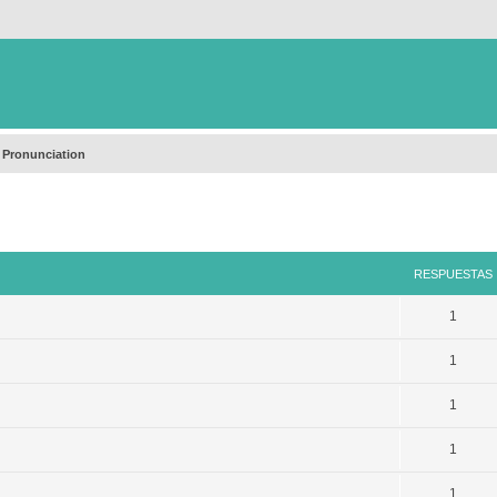
 Pronunciation
queda avanzada
RESPUESTAS
1
1
1
1
1