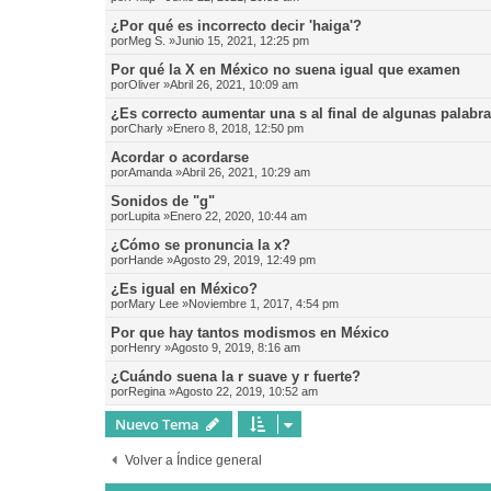
¿Por qué es incorrecto decir 'haiga'?
por
Meg S.
»Junio 15, 2021, 12:25 pm
Por qué la X en México no suena igual que examen
por
Oliver
»Abril 26, 2021, 10:09 am
¿Es correcto aumentar una s al final de algunas palabr
por
Charly
»Enero 8, 2018, 12:50 pm
Acordar o acordarse
por
Amanda
»Abril 26, 2021, 10:29 am
Sonidos de "g"
por
Lupita
»Enero 22, 2020, 10:44 am
¿Cómo se pronuncia la x?
por
Hande
»Agosto 29, 2019, 12:49 pm
¿Es igual en México?
por
Mary Lee
»Noviembre 1, 2017, 4:54 pm
Por que hay tantos modismos en México
por
Henry
»Agosto 9, 2019, 8:16 am
¿Cuándo suena la r suave y r fuerte?
por
Regina
»Agosto 22, 2019, 10:52 am
Nuevo Tema
Volver a Índice general