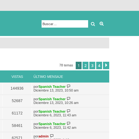
Buscar
Búsqueda avanza
1
2
3
4
Siguiente
78 temas
VISTAS
ÚLTIMO MENSAJE
V
por
Spanish Teacher
144936
e
Diciembre 13, 2023, 10:50 am
r
ú
V
por
Spanish Teacher
52687
l
e
Diciembre 13, 2023, 10:26 am
t
r
i
ú
V
por
Spanish Teacher
m
61172
l
e
Diciembre 6, 2023, 11:43 am
o
t
r
m
i
ú
e
V
por
Spanish Teacher
m
58461
l
n
e
Diciembre 6, 2023, 11:42 am
o
t
s
r
m
i
a
ú
V
e
por
admin
m
62571
j
l