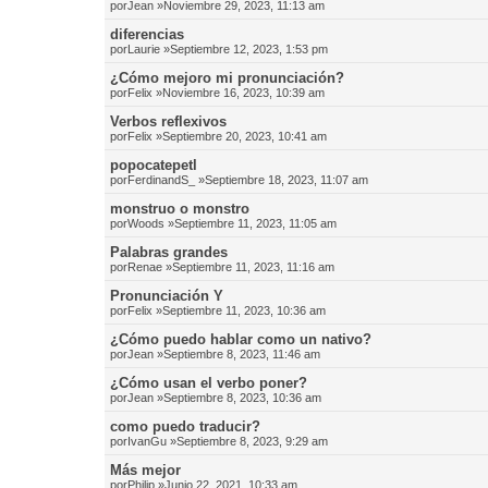
por
Jean
»Noviembre 29, 2023, 11:13 am
diferencias
por
Laurie
»Septiembre 12, 2023, 1:53 pm
¿Cómo mejoro mi pronunciación?
por
Felix
»Noviembre 16, 2023, 10:39 am
Verbos reflexivos
por
Felix
»Septiembre 20, 2023, 10:41 am
popocatepetl
por
FerdinandS_
»Septiembre 18, 2023, 11:07 am
monstruo o monstro
por
Woods
»Septiembre 11, 2023, 11:05 am
Palabras grandes
por
Renae
»Septiembre 11, 2023, 11:16 am
Pronunciación Y
por
Felix
»Septiembre 11, 2023, 10:36 am
¿Cómo puedo hablar como un nativo?
por
Jean
»Septiembre 8, 2023, 11:46 am
¿Cómo usan el verbo poner?
por
Jean
»Septiembre 8, 2023, 10:36 am
como puedo traducir?
por
IvanGu
»Septiembre 8, 2023, 9:29 am
Más mejor
por
Philip
»Junio 22, 2021, 10:33 am