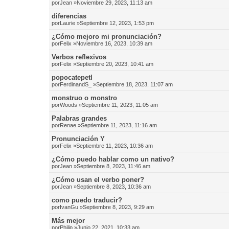
por
Jean
»Noviembre 29, 2023, 11:13 am
diferencias
por
Laurie
»Septiembre 12, 2023, 1:53 pm
¿Cómo mejoro mi pronunciación?
por
Felix
»Noviembre 16, 2023, 10:39 am
Verbos reflexivos
por
Felix
»Septiembre 20, 2023, 10:41 am
popocatepetl
por
FerdinandS_
»Septiembre 18, 2023, 11:07 am
monstruo o monstro
por
Woods
»Septiembre 11, 2023, 11:05 am
Palabras grandes
por
Renae
»Septiembre 11, 2023, 11:16 am
Pronunciación Y
por
Felix
»Septiembre 11, 2023, 10:36 am
¿Cómo puedo hablar como un nativo?
por
Jean
»Septiembre 8, 2023, 11:46 am
¿Cómo usan el verbo poner?
por
Jean
»Septiembre 8, 2023, 10:36 am
como puedo traducir?
por
IvanGu
»Septiembre 8, 2023, 9:29 am
Más mejor
por
Philip
»Junio 22, 2021, 10:33 am