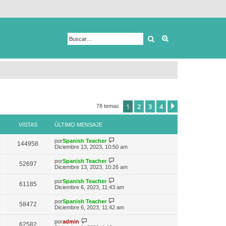
Buscar
Búsqueda avanza
1
2
3
4
Siguiente
78 temas
VISTAS
ÚLTIMO MENSAJE
V
por
Spanish Teacher
144958
e
Diciembre 13, 2023, 10:50 am
r
ú
V
por
Spanish Teacher
52697
l
e
Diciembre 13, 2023, 10:26 am
t
r
i
ú
V
por
Spanish Teacher
m
61185
l
e
Diciembre 6, 2023, 11:43 am
o
t
r
m
i
ú
e
V
por
Spanish Teacher
m
58472
l
n
e
Diciembre 6, 2023, 11:42 am
o
t
s
r
m
i
a
ú
V
e
por
admin
m
62582
j
l