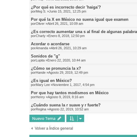
¿Por qué es incorrecto decir 'haiga'?
por
Meg S.
»Junio 15, 2021, 12:25 pm
Por qué la X en México no suena igual que examen
por
Oliver
»Abril 26, 2021, 10:09 am
¿Es correcto aumentar una s al final de algunas palabr
por
Charly
»Enero 8, 2018, 12:50 pm
Acordar o acordarse
por
Amanda
»Abril 26, 2021, 10:29 am
Sonidos de "g"
por
Lupita
»Enero 22, 2020, 10:44 am
¿Cómo se pronuncia la x?
por
Hande
»Agosto 29, 2019, 12:49 pm
¿Es igual en México?
por
Mary Lee
»Noviembre 1, 2017, 4:54 pm
Por que hay tantos modismos en México
por
Henry
»Agosto 9, 2019, 8:16 am
¿Cuándo suena la r suave y r fuerte?
por
Regina
»Agosto 22, 2019, 10:52 am
Nuevo Tema
Volver a Índice general