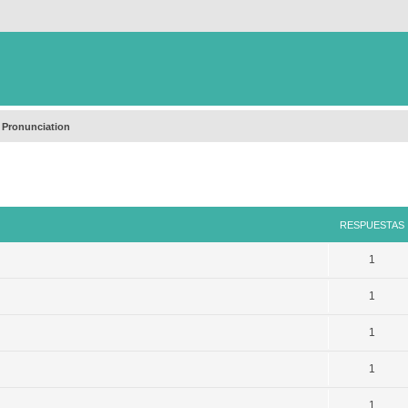
 Pronunciation
queda avanzada
RESPUESTAS
1
1
1
1
1