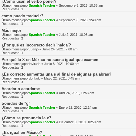
¿Cómo usan el verbo poner?
Último mensajepor
Spanish Teacher
«
Septiembre 8, 2023, 10:38 am
Respuestas:
1
como puedo traducir?
Último mensajepor
Spanish Teacher
«
Septiembre 8, 2023, 9:40 am
Respuestas:
1
Más mejor
Último mensajepor
Spanish Teacher
«
Julio 2, 2021, 10:08 am
Respuestas:
2
¿Por qué es incorrecto decir 'haiga'?
Último mensajepor
Juanjo
«
Junio 24, 2021, 7:00 am
Respuestas:
1
Por qué la X en México no suena igual que examen
Último mensajepor
Invitado
«
Junio 8, 2021, 10:00 am
Respuestas:
2
¿Es correcto aumentar una s al final de algunas palabras?
Último mensajepor
donkolo
«
Mayo 22, 2021, 8:45 am
Respuestas:
3
Acordar o acordarse
Último mensajepor
Spanish Teacher
«
Abril 26, 2021, 11:53 am
Respuestas:
1
Sonidos de "g"
Último mensajepor
Spanish Teacher
«
Enero 22, 2020, 12:14 pm
Respuestas:
1
¿Cómo se pronuncia la x?
Último mensajepor
Spanish Teacher
«
Diciembre 9, 2019, 10:50 am
Respuestas:
1
¿Es igual en México?