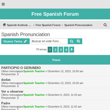
Free Spanish Forum
B
Spanish Institute of Puebla
Free Spanish Forum
Spanish Pronunciation
u
Spanish Pronunciation
s
Buscar
Búsqueda avanzad
Nuevo Tema
c
a
1
2
3
4
Siguiente
78 temas
r
Temas
PARTICIPIO O GERUNDIO
Último mensajepor
Spanish Teacher
«
Diciembre 13, 2023, 10:50 am
Respuestas:
1
dudas
Último mensajepor
Spanish Teacher
«
Diciembre 13, 2023, 10:26 am
Respuestas:
1
Ver u observar
Último mensajepor
Spanish Teacher
«
Diciembre 6, 2023, 11:43 am
Respuestas:
1
Padre
Último mensajepor
Spanish Teacher
«
Diciembre 6, 2023, 11:42 am
Respuestas:
1