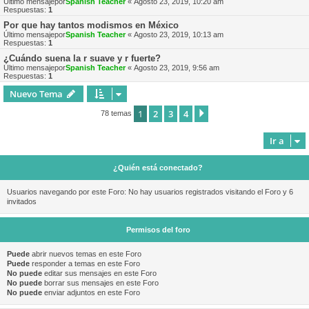
Último mensajepor
Spanish Teacher
«
Agosto 23, 2019, 10:20 am
Respuestas:
1
Por que hay tantos modismos en México
Último mensajepor
Spanish Teacher
«
Agosto 23, 2019, 10:13 am
Respuestas:
1
¿Cuándo suena la r suave y r fuerte?
Último mensajepor
Spanish Teacher
«
Agosto 23, 2019, 9:56 am
Respuestas:
1
Nuevo Tema
1
2
3
4
Siguiente
78 temas
Ir a
¿Quién está conectado?
Usuarios navegando por este Foro: No hay usuarios registrados visitando el Foro y 6
invitados
Permisos del foro
Puede
abrir nuevos temas en este Foro
Puede
responder a temas en este Foro
No puede
editar sus mensajes en este Foro
No puede
borrar sus mensajes en este Foro
No puede
enviar adjuntos en este Foro