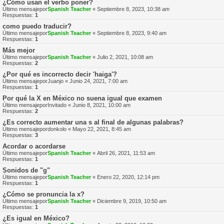
¿Cómo usan el verbo poner?
Último mensajepor
Spanish Teacher
«
Septiembre 8, 2023, 10:38 am
Respuestas:
1
como puedo traducir?
Último mensajepor
Spanish Teacher
«
Septiembre 8, 2023, 9:40 am
Respuestas:
1
Más mejor
Último mensajepor
Spanish Teacher
«
Julio 2, 2021, 10:08 am
Respuestas:
2
¿Por qué es incorrecto decir 'haiga'?
Último mensajepor
Juanjo
«
Junio 24, 2021, 7:00 am
Respuestas:
1
Por qué la X en México no suena igual que examen
Último mensajepor
Invitado
«
Junio 8, 2021, 10:00 am
Respuestas:
2
¿Es correcto aumentar una s al final de algunas palabras?
Último mensajepor
donkolo
«
Mayo 22, 2021, 8:45 am
Respuestas:
3
Acordar o acordarse
Último mensajepor
Spanish Teacher
«
Abril 26, 2021, 11:53 am
Respuestas:
1
Sonidos de "g"
Último mensajepor
Spanish Teacher
«
Enero 22, 2020, 12:14 pm
Respuestas:
1
¿Cómo se pronuncia la x?
Último mensajepor
Spanish Teacher
«
Diciembre 9, 2019, 10:50 am
Respuestas:
1
¿Es igual en México?