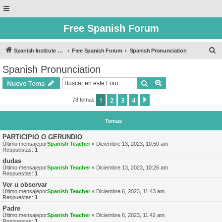
Free Spanish Forum
B
Spanish Institute of Puebla
Free Spanish Forum
Spanish Pronunciation
u
Spanish Pronunciation
s
Buscar
Búsqueda avanzad
Nuevo Tema
c
a
1
2
3
4
Siguiente
78 temas
r
Temas
PARTICIPIO O GERUNDIO
Último mensajepor
Spanish Teacher
«
Diciembre 13, 2023, 10:50 am
Respuestas:
1
dudas
Último mensajepor
Spanish Teacher
«
Diciembre 13, 2023, 10:26 am
Respuestas:
1
Ver u observar
Último mensajepor
Spanish Teacher
«
Diciembre 6, 2023, 11:43 am
Respuestas:
1
Padre
Último mensajepor
Spanish Teacher
«
Diciembre 6, 2023, 11:42 am
Respuestas:
1