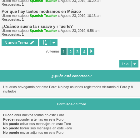
Último mensajepor
Spanish Teacher
«
Agosto 23, 2019, 10:20 am
Respuestas:
1
Por que hay tantos modismos en México
Último mensajepor
Spanish Teacher
«
Agosto 23, 2019, 10:13 am
Respuestas:
1
¿Cuándo suena la r suave y r fuerte?
Último mensajepor
Spanish Teacher
«
Agosto 23, 2019, 9:56 am
Respuestas:
1
Nuevo Tema
1
2
3
4
Siguiente
78 temas
Ir a
¿Quién está conectado?
Usuarios navegando por este Foro: No hay usuarios registrados visitando el Foro y 8
invitados
Permisos del foro
Puede
abrir nuevos temas en este Foro
Puede
responder a temas en este Foro
No puede
editar sus mensajes en este Foro
No puede
borrar sus mensajes en este Foro
No puede
enviar adjuntos en este Foro