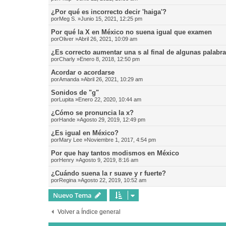
¿Por qué es incorrecto decir 'haiga'?
por
Meg S.
»Junio 15, 2021, 12:25 pm
Por qué la X en México no suena igual que examen
por
Oliver
»Abril 26, 2021, 10:09 am
¿Es correcto aumentar una s al final de algunas palabr
por
Charly
»Enero 8, 2018, 12:50 pm
Acordar o acordarse
por
Amanda
»Abril 26, 2021, 10:29 am
Sonidos de "g"
por
Lupita
»Enero 22, 2020, 10:44 am
¿Cómo se pronuncia la x?
por
Hande
»Agosto 29, 2019, 12:49 pm
¿Es igual en México?
por
Mary Lee
»Noviembre 1, 2017, 4:54 pm
Por que hay tantos modismos en México
por
Henry
»Agosto 9, 2019, 8:16 am
¿Cuándo suena la r suave y r fuerte?
por
Regina
»Agosto 22, 2019, 10:52 am
Nuevo Tema
Volver a Índice general