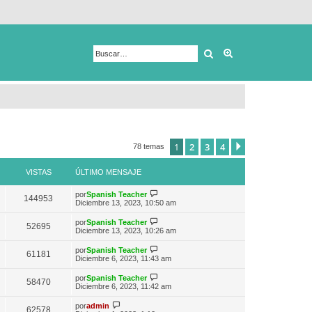
Buscar
Búsqueda avanza
1
2
3
4
Siguiente
78 temas
VISTAS
ÚLTIMO MENSAJE
V
por
Spanish Teacher
144953
e
Diciembre 13, 2023, 10:50 am
r
ú
V
por
Spanish Teacher
52695
l
e
Diciembre 13, 2023, 10:26 am
t
r
i
ú
V
por
Spanish Teacher
m
61181
l
e
Diciembre 6, 2023, 11:43 am
o
t
r
m
i
ú
e
V
por
Spanish Teacher
m
58470
l
n
e
Diciembre 6, 2023, 11:42 am
o
t
s
r
m
i
a
ú
V
e
por
admin
m
62578
j
l