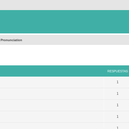
 Pronunciation
queda avanzada
RESPUESTAS
1
1
1
1
1