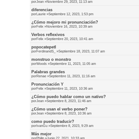
por
Jean
»Noviembre 29, 2023, 11:13 am
diferencias
por
Laurie
»Septiembre 12, 2023, 1:53 pm
¿Cómo mejoro mi pronunciación?
por
Felix
»Noviembre 16, 2023, 10:39 am
Verbos reflexivos
por
Felix
»Septiembre 20, 2023, 10:41 am
popocatepetl
por
FerdinandS_
»Septiembre 18, 2023, 11:07 am
monstruo o monstro
por
Woods
»Septiembre 11, 2023, 11:05 am
Palabras grandes
por
Renae
»Septiembre 11, 2023, 11:16 am
Pronunciación Y
por
Felix
»Septiembre 11, 2023, 10:36 am
¿Cómo puedo hablar como un nativo?
por
Jean
»Septiembre 8, 2023, 11:46 am
¿Cómo usan el verbo poner?
por
Jean
»Septiembre 8, 2023, 10:36 am
como puedo traducir?
por
IvanGu
»Septiembre 8, 2023, 9:29 am
Más mejor
por
Philip
»Junio 22, 2021, 10:33 am