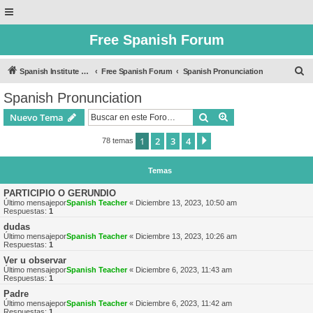
Free Spanish Forum
B
Spanish Institute of Puebla
Free Spanish Forum
Spanish Pronunciation
u
Spanish Pronunciation
s
Buscar
Búsqueda avanzad
Nuevo Tema
c
a
1
2
3
4
Siguiente
78 temas
r
Temas
PARTICIPIO O GERUNDIO
Último mensajepor
Spanish Teacher
«
Diciembre 13, 2023, 10:50 am
Respuestas:
1
dudas
Último mensajepor
Spanish Teacher
«
Diciembre 13, 2023, 10:26 am
Respuestas:
1
Ver u observar
Último mensajepor
Spanish Teacher
«
Diciembre 6, 2023, 11:43 am
Respuestas:
1
Padre
Último mensajepor
Spanish Teacher
«
Diciembre 6, 2023, 11:42 am
Respuestas:
1