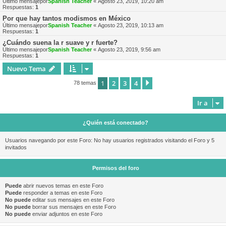
Último mensajepor
Spanish Teacher
«
Agosto 23, 2019, 10:20 am
Respuestas:
1
Por que hay tantos modismos en México
Último mensajepor
Spanish Teacher
«
Agosto 23, 2019, 10:13 am
Respuestas:
1
¿Cuándo suena la r suave y r fuerte?
Último mensajepor
Spanish Teacher
«
Agosto 23, 2019, 9:56 am
Respuestas:
1
Nuevo Tema
1
2
3
4
Siguiente
78 temas
Ir a
¿Quién está conectado?
Usuarios navegando por este Foro: No hay usuarios registrados visitando el Foro y 5
invitados
Permisos del foro
Puede
abrir nuevos temas en este Foro
Puede
responder a temas en este Foro
No puede
editar sus mensajes en este Foro
No puede
borrar sus mensajes en este Foro
No puede
enviar adjuntos en este Foro