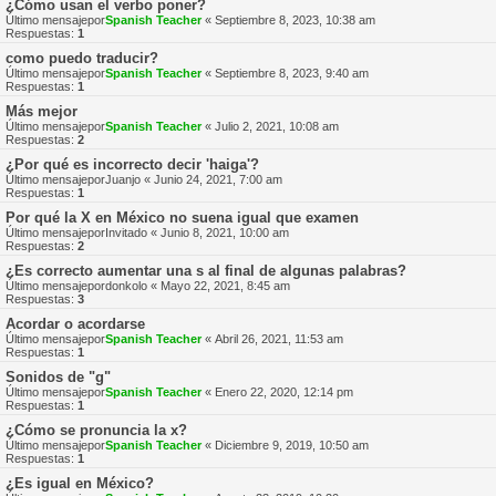
¿Cómo usan el verbo poner?
Último mensajepor
Spanish Teacher
«
Septiembre 8, 2023, 10:38 am
Respuestas:
1
como puedo traducir?
Último mensajepor
Spanish Teacher
«
Septiembre 8, 2023, 9:40 am
Respuestas:
1
Más mejor
Último mensajepor
Spanish Teacher
«
Julio 2, 2021, 10:08 am
Respuestas:
2
¿Por qué es incorrecto decir 'haiga'?
Último mensajepor
Juanjo
«
Junio 24, 2021, 7:00 am
Respuestas:
1
Por qué la X en México no suena igual que examen
Último mensajepor
Invitado
«
Junio 8, 2021, 10:00 am
Respuestas:
2
¿Es correcto aumentar una s al final de algunas palabras?
Último mensajepor
donkolo
«
Mayo 22, 2021, 8:45 am
Respuestas:
3
Acordar o acordarse
Último mensajepor
Spanish Teacher
«
Abril 26, 2021, 11:53 am
Respuestas:
1
Sonidos de "g"
Último mensajepor
Spanish Teacher
«
Enero 22, 2020, 12:14 pm
Respuestas:
1
¿Cómo se pronuncia la x?
Último mensajepor
Spanish Teacher
«
Diciembre 9, 2019, 10:50 am
Respuestas:
1
¿Es igual en México?