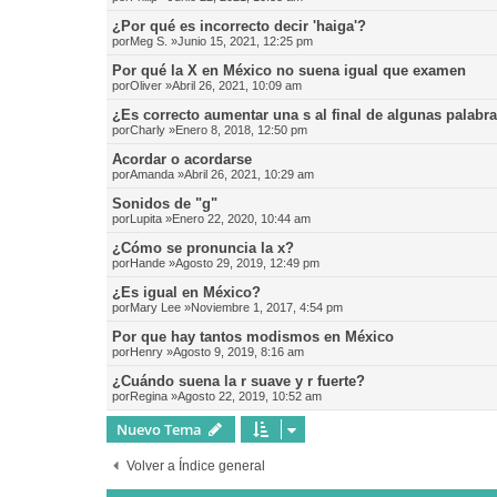
¿Por qué es incorrecto decir 'haiga'?
por
Meg S.
»Junio 15, 2021, 12:25 pm
Por qué la X en México no suena igual que examen
por
Oliver
»Abril 26, 2021, 10:09 am
¿Es correcto aumentar una s al final de algunas palabr
por
Charly
»Enero 8, 2018, 12:50 pm
Acordar o acordarse
por
Amanda
»Abril 26, 2021, 10:29 am
Sonidos de "g"
por
Lupita
»Enero 22, 2020, 10:44 am
¿Cómo se pronuncia la x?
por
Hande
»Agosto 29, 2019, 12:49 pm
¿Es igual en México?
por
Mary Lee
»Noviembre 1, 2017, 4:54 pm
Por que hay tantos modismos en México
por
Henry
»Agosto 9, 2019, 8:16 am
¿Cuándo suena la r suave y r fuerte?
por
Regina
»Agosto 22, 2019, 10:52 am
Nuevo Tema
Volver a Índice general