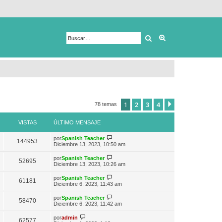
Buscar
Búsqueda avanza
1
2
3
4
Siguiente
78 temas
VISTAS
ÚLTIMO MENSAJE
V
por
Spanish Teacher
144953
e
Diciembre 13, 2023, 10:50 am
r
ú
V
por
Spanish Teacher
52695
l
e
Diciembre 13, 2023, 10:26 am
t
r
i
ú
V
por
Spanish Teacher
m
61181
l
e
Diciembre 6, 2023, 11:43 am
o
t
r
m
i
ú
e
V
por
Spanish Teacher
m
58470
l
n
e
Diciembre 6, 2023, 11:42 am
o
t
s
r
m
i
a
ú
V
e
por
admin
m
62577
j
l