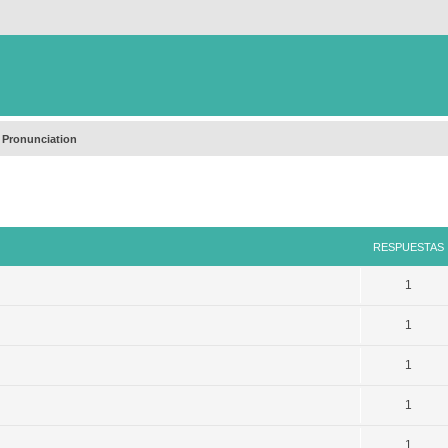
 Pronunciation
queda avanzada
RESPUESTAS
1
1
1
1
1