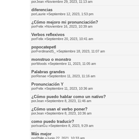
por
Jean
»Noviembre 29, 2023, 11:13 am
diferencias
por
Laurie
»Septiembre 12, 2023, 1:53 pm
¿Cómo mejoro mi pronunciación?
por
Felix
»Noviembre 16, 2023, 10:39 am
Verbos reflexivos
por
Felix
»Septiembre 20, 2023, 10:41 am
popocatepetl
por
FerdinandS_
»Septiembre 18, 2023, 11:07 am
monstruo o monstro
por
Woods
»Septiembre 11, 2023, 11:05 am
Palabras grandes
por
Renae
»Septiembre 11, 2023, 11:16 am
Pronunciación Y
por
Felix
»Septiembre 11, 2023, 10:36 am
¿Cómo puedo hablar como un nativo?
por
Jean
»Septiembre 8, 2023, 11:46 am
¿Cómo usan el verbo poner?
por
Jean
»Septiembre 8, 2023, 10:36 am
como puedo traducir?
por
IvanGu
»Septiembre 8, 2023, 9:29 am
Más mejor
por
Philip
»Junio 22, 2021, 10:33 am