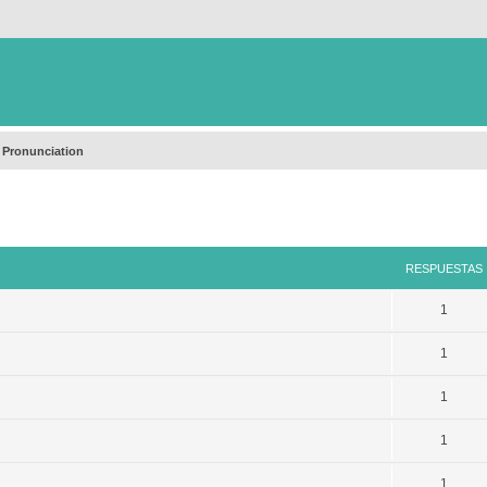
 Pronunciation
queda avanzada
RESPUESTAS
1
1
1
1
1