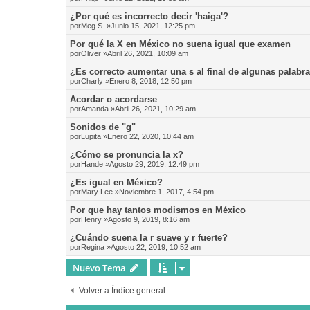
¿Por qué es incorrecto decir 'haiga'?
por
Meg S.
»Junio 15, 2021, 12:25 pm
Por qué la X en México no suena igual que examen
por
Oliver
»Abril 26, 2021, 10:09 am
¿Es correcto aumentar una s al final de algunas palabr
por
Charly
»Enero 8, 2018, 12:50 pm
Acordar o acordarse
por
Amanda
»Abril 26, 2021, 10:29 am
Sonidos de "g"
por
Lupita
»Enero 22, 2020, 10:44 am
¿Cómo se pronuncia la x?
por
Hande
»Agosto 29, 2019, 12:49 pm
¿Es igual en México?
por
Mary Lee
»Noviembre 1, 2017, 4:54 pm
Por que hay tantos modismos en México
por
Henry
»Agosto 9, 2019, 8:16 am
¿Cuándo suena la r suave y r fuerte?
por
Regina
»Agosto 22, 2019, 10:52 am
Nuevo Tema
Volver a Índice general