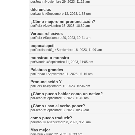
por
Jean
»Noviembre 29, 2023, 11:13 am
diferencias
por
Laurie
»Septiembre 12, 2023, 1:53 pm
¿Cómo mejoro mi pronunciación?
por
Felix
»Noviembre 16, 2023, 10:39 am
Verbos reflexivos
por
Felix
»Septiembre 20, 2023, 10:41 am
popocatepetl
por
FerdinandS_
»Septiembre 18, 2023, 11:07 am
monstruo o monstro
por
Woods
»Septiembre 11, 2023, 11:05 am
Palabras grandes
por
Renae
»Septiembre 11, 2023, 11:16 am
Pronunciación Y
por
Felix
»Septiembre 11, 2023, 10:36 am
¿Cómo puedo hablar como un nativo?
por
Jean
»Septiembre 8, 2023, 11:46 am
¿Cómo usan el verbo poner?
por
Jean
»Septiembre 8, 2023, 10:36 am
como puedo traducir?
por
IvanGu
»Septiembre 8, 2023, 9:29 am
Más mejor
por
Philip
»Junio 22, 2021, 10:33 am