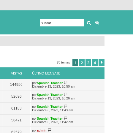
Buscar
Búsqueda avanza
1
2
3
4
Siguiente
78 temas
VISTAS
ÚLTIMO MENSAJE
V
por
Spanish Teacher
144956
e
Diciembre 13, 2023, 10:50 am
r
ú
V
por
Spanish Teacher
52696
l
e
Diciembre 13, 2023, 10:26 am
t
r
i
ú
V
por
Spanish Teacher
m
61183
l
e
Diciembre 6, 2023, 11:43 am
o
t
r
m
i
ú
e
V
por
Spanish Teacher
m
58471
l
n
e
Diciembre 6, 2023, 11:42 am
o
t
s
r
m
i
a
ú
V
e
por
admin
m
62579
j
l