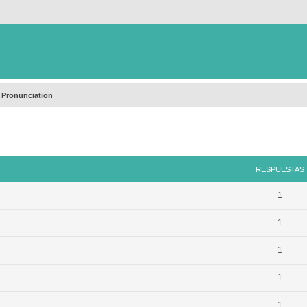
 Pronunciation
queda avanzada
RESPUESTAS
1
1
1
1
1