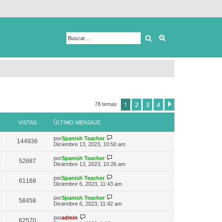
Buscar
Búsqueda avanza
1
2
3
4
Siguiente
78 temas
VISTAS
ÚLTIMO MENSAJE
V
por
Spanish Teacher
144936
e
Diciembre 13, 2023, 10:50 am
r
ú
V
por
Spanish Teacher
52687
l
e
Diciembre 13, 2023, 10:26 am
t
r
i
ú
V
por
Spanish Teacher
m
61168
l
e
Diciembre 6, 2023, 11:43 am
o
t
r
m
i
ú
e
V
por
Spanish Teacher
m
58458
l
n
e
Diciembre 6, 2023, 11:42 am
o
t
s
r
m
i
a
ú
V
e
por
admin
m
62570
j
l