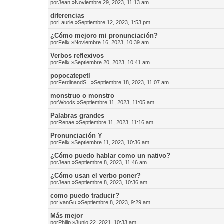
por
Jean
»Noviembre 29, 2023, 11:13 am
diferencias
por
Laurie
»Septiembre 12, 2023, 1:53 pm
¿Cómo mejoro mi pronunciación?
por
Felix
»Noviembre 16, 2023, 10:39 am
Verbos reflexivos
por
Felix
»Septiembre 20, 2023, 10:41 am
popocatepetl
por
FerdinandS_
»Septiembre 18, 2023, 11:07 am
monstruo o monstro
por
Woods
»Septiembre 11, 2023, 11:05 am
Palabras grandes
por
Renae
»Septiembre 11, 2023, 11:16 am
Pronunciación Y
por
Felix
»Septiembre 11, 2023, 10:36 am
¿Cómo puedo hablar como un nativo?
por
Jean
»Septiembre 8, 2023, 11:46 am
¿Cómo usan el verbo poner?
por
Jean
»Septiembre 8, 2023, 10:36 am
como puedo traducir?
por
IvanGu
»Septiembre 8, 2023, 9:29 am
Más mejor
por
Philip
»Junio 22, 2021, 10:33 am