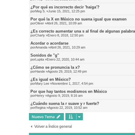
¿Por qué es incorrecto decir 'haiga'?
por
Meg S.
»Junio 15, 2021, 12:25 pm
Por qué la X en México no suena igual que examen
por
Oliver
»Abril 26, 2021, 10:09 am
¿Es correcto aumentar una s al final de algunas palabr
por
Charly
»Enero 8, 2018, 12:50 pm
Acordar o acordarse
por
Amanda
»Abril 26, 2021, 10:29 am
Sonidos de "g"
por
Lupita
»Enero 22, 2020, 10:44 am
¿Cómo se pronuncia la x?
por
Hande
»Agosto 29, 2019, 12:49 pm
¿Es igual en México?
por
Mary Lee
»Noviembre 1, 2017, 4:54 pm
Por que hay tantos modismos en México
por
Henry
»Agosto 9, 2019, 8:16 am
¿Cuándo suena la r suave y r fuerte?
por
Regina
»Agosto 22, 2019, 10:52 am
Nuevo Tema
Volver a Índice general