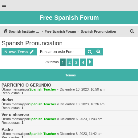
Free Spanish Forum
B
Spanish Institute of Puebla
Free Spanish Forum
Spanish Pronunciation
u
Spanish Pronunciation
s
Buscar
Búsqueda avanzad
Nuevo Tema
c
a
1
2
3
4
Siguiente
78 temas
r
Temas
PARTICIPIO O GERUNDIO
Último mensajepor
Spanish Teacher
«
Diciembre 13, 2023, 10:50 am
Respuestas:
1
dudas
Último mensajepor
Spanish Teacher
«
Diciembre 13, 2023, 10:26 am
Respuestas:
1
Ver u observar
Último mensajepor
Spanish Teacher
«
Diciembre 6, 2023, 11:43 am
Respuestas:
1
Padre
Último mensajepor
Spanish Teacher
«
Diciembre 6, 2023, 11:42 am
Respuestas:
1