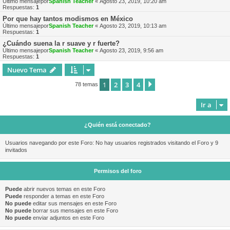
Último mensajepor
Spanish Teacher
«
Agosto 23, 2019, 10:20 am
Respuestas:
1
Por que hay tantos modismos en México
Último mensajepor
Spanish Teacher
«
Agosto 23, 2019, 10:13 am
Respuestas:
1
¿Cuándo suena la r suave y r fuerte?
Último mensajepor
Spanish Teacher
«
Agosto 23, 2019, 9:56 am
Respuestas:
1
Nuevo Tema
1
2
3
4
Siguiente
78 temas
Ir a
¿Quién está conectado?
Usuarios navegando por este Foro: No hay usuarios registrados visitando el Foro y 9
invitados
Permisos del foro
Puede
abrir nuevos temas en este Foro
Puede
responder a temas en este Foro
No puede
editar sus mensajes en este Foro
No puede
borrar sus mensajes en este Foro
No puede
enviar adjuntos en este Foro