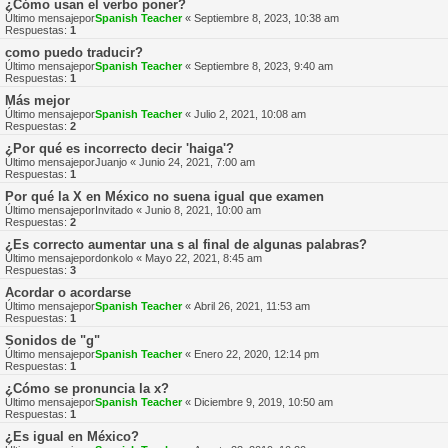
¿Cómo usan el verbo poner?
Último mensajepor
Spanish Teacher
«
Septiembre 8, 2023, 10:38 am
Respuestas:
1
como puedo traducir?
Último mensajepor
Spanish Teacher
«
Septiembre 8, 2023, 9:40 am
Respuestas:
1
Más mejor
Último mensajepor
Spanish Teacher
«
Julio 2, 2021, 10:08 am
Respuestas:
2
¿Por qué es incorrecto decir 'haiga'?
Último mensajepor
Juanjo
«
Junio 24, 2021, 7:00 am
Respuestas:
1
Por qué la X en México no suena igual que examen
Último mensajepor
Invitado
«
Junio 8, 2021, 10:00 am
Respuestas:
2
¿Es correcto aumentar una s al final de algunas palabras?
Último mensajepor
donkolo
«
Mayo 22, 2021, 8:45 am
Respuestas:
3
Acordar o acordarse
Último mensajepor
Spanish Teacher
«
Abril 26, 2021, 11:53 am
Respuestas:
1
Sonidos de "g"
Último mensajepor
Spanish Teacher
«
Enero 22, 2020, 12:14 pm
Respuestas:
1
¿Cómo se pronuncia la x?
Último mensajepor
Spanish Teacher
«
Diciembre 9, 2019, 10:50 am
Respuestas:
1
¿Es igual en México?