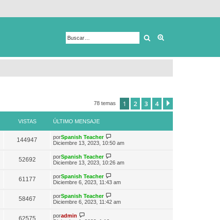
Buscar
Búsqueda avanza
1
2
3
4
Siguiente
78 temas
VISTAS
ÚLTIMO MENSAJE
V
por
Spanish Teacher
144947
e
Diciembre 13, 2023, 10:50 am
r
ú
V
por
Spanish Teacher
52692
l
e
Diciembre 13, 2023, 10:26 am
t
r
i
ú
V
por
Spanish Teacher
m
61177
l
e
Diciembre 6, 2023, 11:43 am
o
t
r
m
i
ú
e
V
por
Spanish Teacher
m
58467
l
n
e
Diciembre 6, 2023, 11:42 am
o
t
s
r
m
i
a
ú
V
e
por
admin
m
62575
j
l