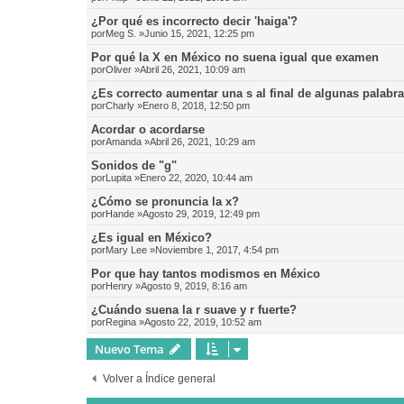
¿Por qué es incorrecto decir 'haiga'?
por
Meg S.
»Junio 15, 2021, 12:25 pm
Por qué la X en México no suena igual que examen
por
Oliver
»Abril 26, 2021, 10:09 am
¿Es correcto aumentar una s al final de algunas palabr
por
Charly
»Enero 8, 2018, 12:50 pm
Acordar o acordarse
por
Amanda
»Abril 26, 2021, 10:29 am
Sonidos de "g"
por
Lupita
»Enero 22, 2020, 10:44 am
¿Cómo se pronuncia la x?
por
Hande
»Agosto 29, 2019, 12:49 pm
¿Es igual en México?
por
Mary Lee
»Noviembre 1, 2017, 4:54 pm
Por que hay tantos modismos en México
por
Henry
»Agosto 9, 2019, 8:16 am
¿Cuándo suena la r suave y r fuerte?
por
Regina
»Agosto 22, 2019, 10:52 am
Nuevo Tema
Volver a Índice general