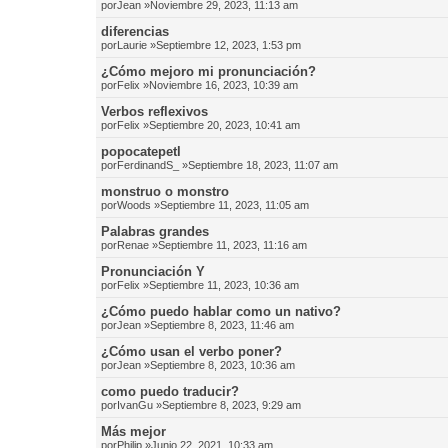
por
Jean
»Noviembre 29, 2023, 11:13 am
diferencias
por
Laurie
»Septiembre 12, 2023, 1:53 pm
¿Cómo mejoro mi pronunciación?
por
Felix
»Noviembre 16, 2023, 10:39 am
Verbos reflexivos
por
Felix
»Septiembre 20, 2023, 10:41 am
popocatepetl
por
FerdinandS_
»Septiembre 18, 2023, 11:07 am
monstruo o monstro
por
Woods
»Septiembre 11, 2023, 11:05 am
Palabras grandes
por
Renae
»Septiembre 11, 2023, 11:16 am
Pronunciación Y
por
Felix
»Septiembre 11, 2023, 10:36 am
¿Cómo puedo hablar como un nativo?
por
Jean
»Septiembre 8, 2023, 11:46 am
¿Cómo usan el verbo poner?
por
Jean
»Septiembre 8, 2023, 10:36 am
como puedo traducir?
por
IvanGu
»Septiembre 8, 2023, 9:29 am
Más mejor
por
Philip
»Junio 22, 2021, 10:33 am