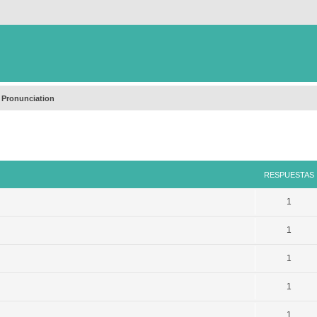
 Pronunciation
queda avanzada
RESPUESTAS
1
1
1
1
1