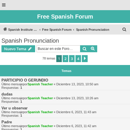
Free Spanish Forum
B
Spanish Institute of Puebla
Free Spanish Forum
Spanish Pronunciation
u
Spanish Pronunciation
s
Buscar
Búsqueda avanzad
Nuevo Tema
c
a
1
2
3
4
Siguiente
78 temas
r
Temas
PARTICIPIO O GERUNDIO
Último mensajepor
Spanish Teacher
«
Diciembre 13, 2023, 10:50 am
Respuestas:
1
dudas
Último mensajepor
Spanish Teacher
«
Diciembre 13, 2023, 10:26 am
Respuestas:
1
Ver u observar
Último mensajepor
Spanish Teacher
«
Diciembre 6, 2023, 11:43 am
Respuestas:
1
Padre
Último mensajepor
Spanish Teacher
«
Diciembre 6, 2023, 11:42 am
Respuestas:
1