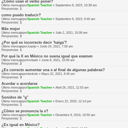
¿Cómo usan el verbo poner?
Último mensajepor
Spanish Teacher
«
Septiembre 8, 2023, 10:38 am
Respuestas:
1
como puedo traducir?
Último mensajepor
Spanish Teacher
«
Septiembre 8, 2023, 9:40 am
Respuestas:
1
Más mejor
Último mensajepor
Spanish Teacher
«
Julio 2, 2021, 10:08 am
Respuestas:
2
¿Por qué es incorrecto decir 'haiga'?
Último mensajepor
Juanjo
«
Junio 24, 2021, 7:00 am
Respuestas:
1
Por qué la X en México no suena igual que examen
Último mensajepor
Invitado
«
Junio 8, 2021, 10:00 am
Respuestas:
2
¿Es correcto aumentar una s al final de algunas palabras?
Último mensajepor
donkolo
«
Mayo 22, 2021, 8:45 am
Respuestas:
3
Acordar o acordarse
Último mensajepor
Spanish Teacher
«
Abril 26, 2021, 11:53 am
Respuestas:
1
Sonidos de "g"
Último mensajepor
Spanish Teacher
«
Enero 22, 2020, 12:14 pm
Respuestas:
1
¿Cómo se pronuncia la x?
Último mensajepor
Spanish Teacher
«
Diciembre 9, 2019, 10:50 am
Respuestas:
1
¿Es igual en México?