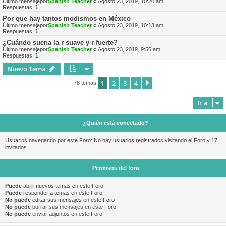
Último mensajepor
Spanish Teacher
«
Agosto 23, 2019, 10:20 am
Respuestas:
1
Por que hay tantos modismos en México
Último mensajepor
Spanish Teacher
«
Agosto 23, 2019, 10:13 am
Respuestas:
1
¿Cuándo suena la r suave y r fuerte?
Último mensajepor
Spanish Teacher
«
Agosto 23, 2019, 9:56 am
Respuestas:
1
Nuevo Tema
1
2
3
4
Siguiente
78 temas
Ir a
¿Quién está conectado?
Usuarios navegando por este Foro: No hay usuarios registrados visitando el Foro y 17
invitados
Permisos del foro
Puede
abrir nuevos temas en este Foro
Puede
responder a temas en este Foro
No puede
editar sus mensajes en este Foro
No puede
borrar sus mensajes en este Foro
No puede
enviar adjuntos en este Foro