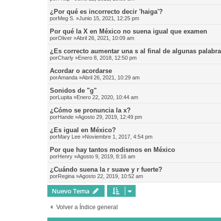
¿Por qué es incorrecto decir 'haiga'?
por
Meg S.
»Junio 15, 2021, 12:25 pm
Por qué la X en México no suena igual que examen
por
Oliver
»Abril 26, 2021, 10:09 am
¿Es correcto aumentar una s al final de algunas palabr
por
Charly
»Enero 8, 2018, 12:50 pm
Acordar o acordarse
por
Amanda
»Abril 26, 2021, 10:29 am
Sonidos de "g"
por
Lupita
»Enero 22, 2020, 10:44 am
¿Cómo se pronuncia la x?
por
Hande
»Agosto 29, 2019, 12:49 pm
¿Es igual en México?
por
Mary Lee
»Noviembre 1, 2017, 4:54 pm
Por que hay tantos modismos en México
por
Henry
»Agosto 9, 2019, 8:16 am
¿Cuándo suena la r suave y r fuerte?
por
Regina
»Agosto 22, 2019, 10:52 am
Nuevo Tema
Volver a Índice general