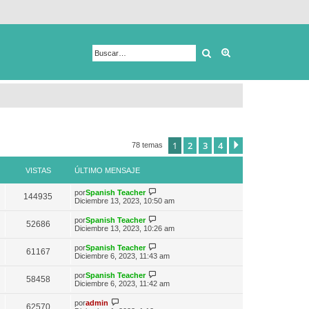
Buscar
Búsqueda avanza
1
2
3
4
Siguiente
78 temas
VISTAS
ÚLTIMO MENSAJE
V
por
Spanish Teacher
144935
e
Diciembre 13, 2023, 10:50 am
r
ú
V
por
Spanish Teacher
52686
l
e
Diciembre 13, 2023, 10:26 am
t
r
i
ú
V
por
Spanish Teacher
m
61167
l
e
Diciembre 6, 2023, 11:43 am
o
t
r
m
i
ú
e
V
por
Spanish Teacher
m
58458
l
n
e
Diciembre 6, 2023, 11:42 am
o
t
s
r
m
i
a
ú
V
e
por
admin
m
62570
j
l