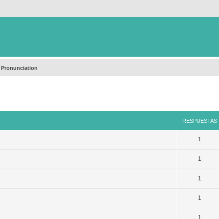
 Pronunciation
queda avanzada
RESPUESTAS
1
1
1
1
1