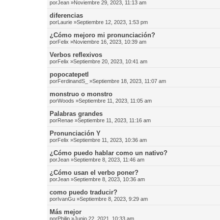
por
Jean
»Noviembre 29, 2023, 11:13 am
diferencias
por
Laurie
»Septiembre 12, 2023, 1:53 pm
¿Cómo mejoro mi pronunciación?
por
Felix
»Noviembre 16, 2023, 10:39 am
Verbos reflexivos
por
Felix
»Septiembre 20, 2023, 10:41 am
popocatepetl
por
FerdinandS_
»Septiembre 18, 2023, 11:07 am
monstruo o monstro
por
Woods
»Septiembre 11, 2023, 11:05 am
Palabras grandes
por
Renae
»Septiembre 11, 2023, 11:16 am
Pronunciación Y
por
Felix
»Septiembre 11, 2023, 10:36 am
¿Cómo puedo hablar como un nativo?
por
Jean
»Septiembre 8, 2023, 11:46 am
¿Cómo usan el verbo poner?
por
Jean
»Septiembre 8, 2023, 10:36 am
como puedo traducir?
por
IvanGu
»Septiembre 8, 2023, 9:29 am
Más mejor
por
Philip
»Junio 22, 2021, 10:33 am