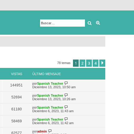
Buscar
Búsqueda avanza
1
2
3
4
Siguiente
78 temas
VISTAS
ÚLTIMO MENSAJE
V
por
Spanish Teacher
144951
e
Diciembre 13, 2023, 10:50 am
r
ú
V
por
Spanish Teacher
52694
l
e
Diciembre 13, 2023, 10:26 am
t
r
i
ú
V
por
Spanish Teacher
m
61180
l
e
Diciembre 6, 2023, 11:43 am
o
t
r
m
i
ú
e
V
por
Spanish Teacher
m
58469
l
n
e
Diciembre 6, 2023, 11:42 am
o
t
s
r
m
i
a
ú
V
e
por
admin
m
62577
j
l