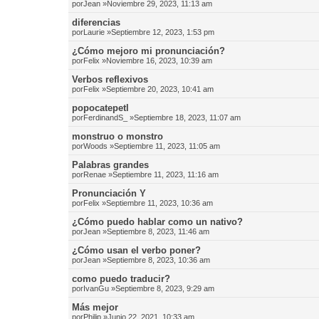
por
Jean
»Noviembre 29, 2023, 11:13 am
diferencias
por
Laurie
»Septiembre 12, 2023, 1:53 pm
¿Cómo mejoro mi pronunciación?
por
Felix
»Noviembre 16, 2023, 10:39 am
Verbos reflexivos
por
Felix
»Septiembre 20, 2023, 10:41 am
popocatepetl
por
FerdinandS_
»Septiembre 18, 2023, 11:07 am
monstruo o monstro
por
Woods
»Septiembre 11, 2023, 11:05 am
Palabras grandes
por
Renae
»Septiembre 11, 2023, 11:16 am
Pronunciación Y
por
Felix
»Septiembre 11, 2023, 10:36 am
¿Cómo puedo hablar como un nativo?
por
Jean
»Septiembre 8, 2023, 11:46 am
¿Cómo usan el verbo poner?
por
Jean
»Septiembre 8, 2023, 10:36 am
como puedo traducir?
por
IvanGu
»Septiembre 8, 2023, 9:29 am
Más mejor
por
Philip
»Junio 22, 2021, 10:33 am