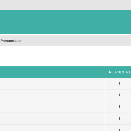
 Pronunciation
queda avanzada
RESPUESTAS
1
1
1
1
1