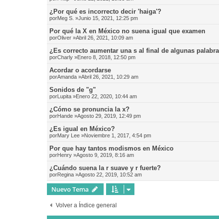
¿Por qué es incorrecto decir 'haiga'?
por
Meg S.
»Junio 15, 2021, 12:25 pm
Por qué la X en México no suena igual que examen
por
Oliver
»Abril 26, 2021, 10:09 am
¿Es correcto aumentar una s al final de algunas palabr
por
Charly
»Enero 8, 2018, 12:50 pm
Acordar o acordarse
por
Amanda
»Abril 26, 2021, 10:29 am
Sonidos de "g"
por
Lupita
»Enero 22, 2020, 10:44 am
¿Cómo se pronuncia la x?
por
Hande
»Agosto 29, 2019, 12:49 pm
¿Es igual en México?
por
Mary Lee
»Noviembre 1, 2017, 4:54 pm
Por que hay tantos modismos en México
por
Henry
»Agosto 9, 2019, 8:16 am
¿Cuándo suena la r suave y r fuerte?
por
Regina
»Agosto 22, 2019, 10:52 am
Nuevo Tema
Volver a Índice general